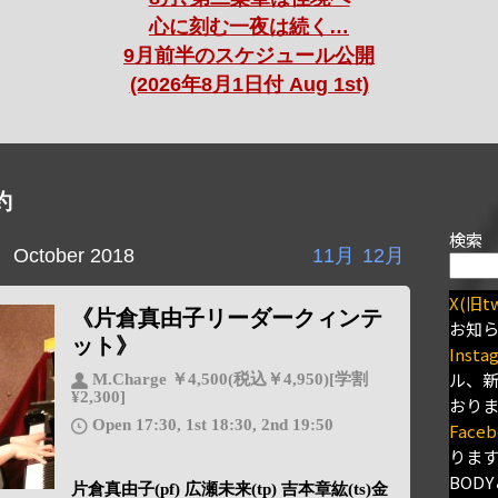
心に刻む一夜は続く…
9月前半のスケジュール公開
(2026年8月1日付 Aug 1st)
約
検索
October 2018
11月
12月
X(旧tw
《片倉真由子リーダークィンテ
お知
ット》
Insta
ル、
M.Charge ￥4,500(税込￥4,950)[学割
¥2,300]
おり
Open 17:30, 1st 18:30, 2nd 19:50
Faceb
りま
BODY
片倉真由子(pf) 広瀬未来(tp) 吉本章紘(ts)金