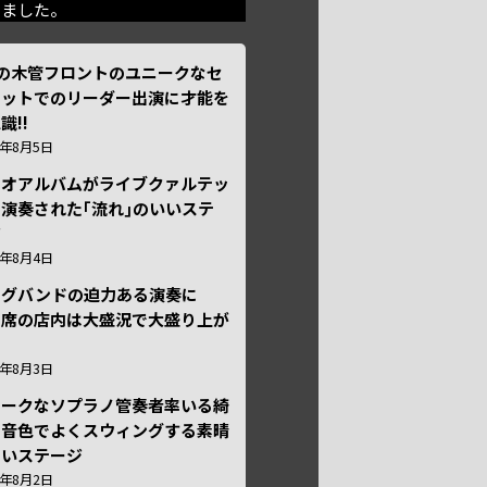
きました。
本の木管フロントのユニークなセ
テットでのリーダー出演に才能を
識!!
6年8月5日
ュオアルバムがライブクァルテッ
演奏された｢流れ｣のいいステ
ジ
6年8月4日
ッグバンドの迫力ある演奏に
々席の店内は大盛況で大盛り上が
6年8月3日
ニークなソプラノ管奏者率いる綺
な音色でよくスウィングする素晴
しいステージ
6年8月2日