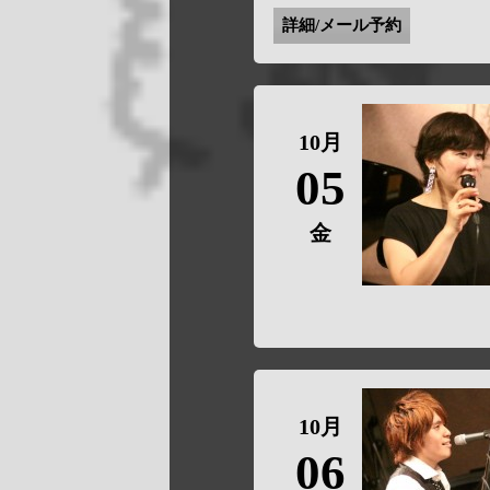
詳細/メール予約
10月
05
金
10月
06