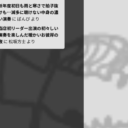
新年度初日も雨と寒さで拍子抜
けも…滅多に聴けない中身の濃
い演奏
に
ばんび
より
当店初リーダー出演の初々しい
演奏を楽しんだ暖かいお彼岸の
夜
に
松坂方士
より