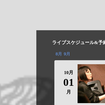
ライブスケジュール&予
8月
9月
10月
01
月