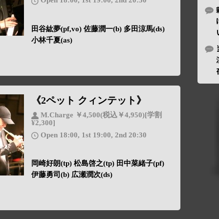
Open 18:00, 1st 19:00, 2nd 20:30
田谷紘夢(pf,vo) 佐藤潤一(b) 多田涼馬(ds)
小林千夏(as)
《2ペット クィンテット》
M.Charge ￥4,500(税込￥4,950)[学割
¥2,300]
Open 18:00, 1st 19:00, 2nd 20:30
岡崎好朗(tp) 松島啓之(tp) 田中菜緒子(pf)
伊藤勇司(b) 広瀬潤次(ds)