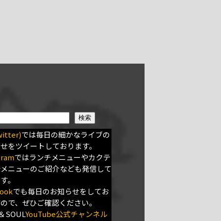
検索
itter)
では毎日の細かなライブの
らせをツイートしております。
gram
ではランチメニューやカクテ
新メニューのご紹介なども発信して
ます。
ook
でも毎日のお知らせをしてお
すので、ぜひご確認ください。
＆SOUL
YouTube公式チャンネル