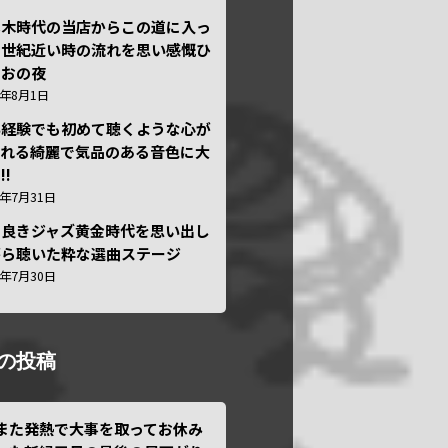
本木時代の当店からこの道に入っ
半世紀近い時の流れを思い感慨ひ
しおの夜
6年8月1日
い経験でも初めて聴くような心が
われる綺麗で気品のある音色に大
!!
6年7月31日
き良きジャズ黄金時代を思い出し
がら聴いた粋な選曲ステージ
6年7月30日
の投稿
また発熱で大事を取ってお休み