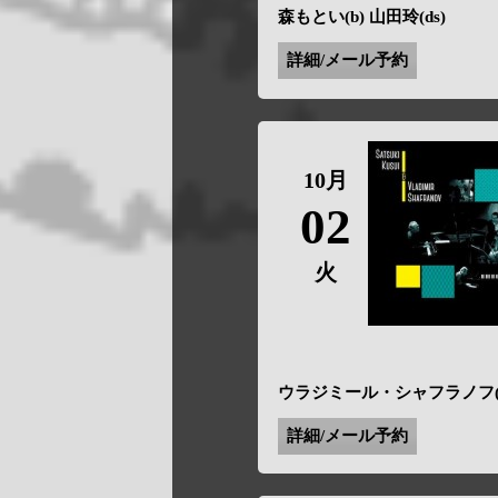
森もとい(b) 山田玲(ds)
詳細/メール予約
10月
02
火
ウラジミール・シャフラノフ(pf) 
詳細/メール予約