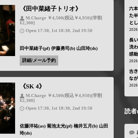
六
《田中菜緒子トリオ》
た
M.Charge ￥4,500(税込￥4,950)[学割
と
¥2,300]
202
Open 17:30, 1st 18:30, 2nd 19:50
長
洗
田中菜緒子(pf) 伊藤勇司(b) 山田玲(ds)
感動
202
詳細/メール予約
古
な
202
《SK 4》
M.Charge ￥4,500(税込￥4,950)[学割
¥2,300]
Open 17:30, 1st 18:30, 2nd 19:50
読者
佐藤洋祐(as) 菊池太光(pf) 楠井五月(b) 山田
玲(ds)