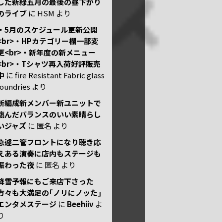
した新緑五月の最後の昼下がり
のライブ
に
HSM
より
・5月のスケジュール更新公開
<br>・HPカテゴリー欄一部変
更<br>・新年度の新メニュー
<br>・Tシャツ再入荷好評販売
中
に
fire Resistant Fabric glass
foundries
より
新編成新メンバー新ユニットで
臨んだバランスのいい素晴らし
いジャズ
に
匿名
より
急遽二管フロントになり聴き応
えある演奏に店内もステージも
賑わった夜
に
匿名
より
降雪予報にもご来店下さった
方々も大満足の｢ノリにノッた｣
エンタメステージ
に
Beehiiv
よ
り