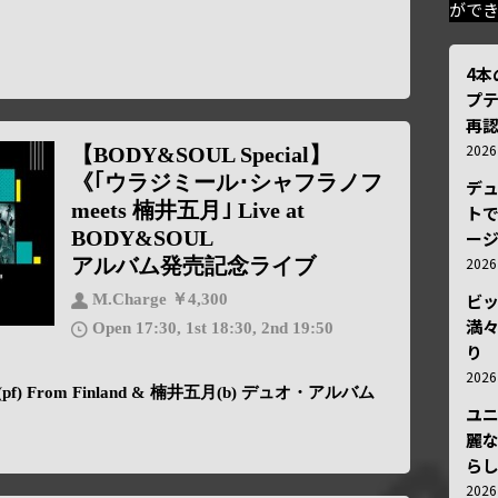
がで
4
プ
再認
202
【BODY&SOUL Special】
《｢ウラジミール･シャフラノフ
デ
meets 楠井五月｣ Live at
トで
BODY&SOUL
ー
アルバム発売記念ライブ
202
ビ
M.Charge ￥4,300
満
Open 17:30, 1st 18:30, 2nd 19:50
り
202
From Finland & 楠井五月(b) デュオ・アルバム
ユ
麗
ら
202