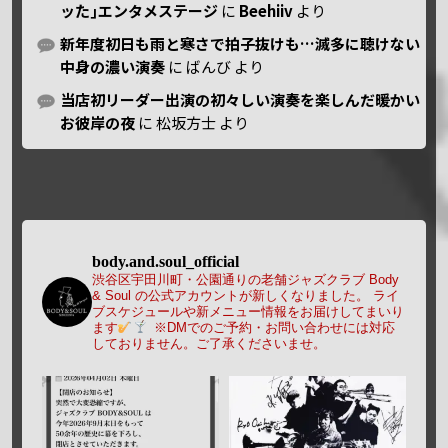
ッた｣エンタメステージ
に
Beehiiv
より
新年度初日も雨と寒さで拍子抜けも…滅多に聴けない
中身の濃い演奏
に
ばんび
より
当店初リーダー出演の初々しい演奏を楽しんだ暖かい
お彼岸の夜
に
松坂方士
より
body.and.soul_official
渋谷区宇田川町・公園通りの老舗ジャズクラブ Body
& Soul の公式アカウントが新しくなりました。
ライ
ブスケジュールや新メニュー情報をお届けしてまいり
ます
※DMでのご予約・お問い合わせには対応
しておりません。ご了承くださいませ。