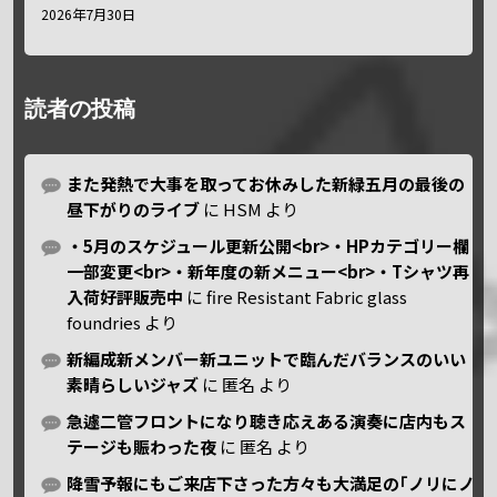
2026年7月30日
読者の投稿
また発熱で大事を取ってお休みした新緑五月の最後の
昼下がりのライブ
に
HSM
より
・5月のスケジュール更新公開<br>・HPカテゴリー欄
一部変更<br>・新年度の新メニュー<br>・Tシャツ再
入荷好評販売中
に
fire Resistant Fabric glass
foundries
より
新編成新メンバー新ユニットで臨んだバランスのいい
素晴らしいジャズ
に
匿名
より
急遽二管フロントになり聴き応えある演奏に店内もス
テージも賑わった夜
に
匿名
より
降雪予報にもご来店下さった方々も大満足の｢ノリにノ