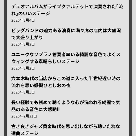
デュオアルバムがライブクァルテットで演奏された｢流
れ｣のいいステージ
2026年8月4日
ビッグバンドの迫力ある演奏に満々席の店内は大盛況
で大盛り上がり
2026年8月3日
ユニークなソプラノ管奏者率いる綺麗な音色でよくス
ウィングする素晴らしいステージ
2026年8月2日
六本木時代の当店からこの道に入った半世紀近い時の
流れを思い感慨ひとしおの夜
2026年8月1日
長い経験でも初めて聴くような心が洗われる綺麗で気
品のある音色に大感動!!
2026年7月31日
古き良きジャズ黄金時代を思い出しながら聴いた粋な
選曲ステージ