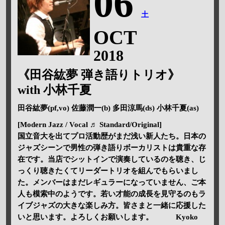
06
土
OCT
2018
《田谷紘夢 弾き語りトリオ》
with 小林千夏
田谷紘夢(pf,vo) 佐藤潤一(b) 多田涼馬(ds) 小林千夏(as)
[Modern Jazz / Vocal ♬ Standard/Original]
国立音大を出てプロ活動歴がまだ浅い新人たち。日本の
ジャズシーンで男性の弾き語りボーカリストは貴重な存
在です。当店でシットインで演奏しているのを聴き、じ
っくり聴きたくてリーダートリオを組んでもらいまし
た。メンバーはまだレギュラーになっていません、ご本
人も模索中のようです。若い才能の成長を見守るのもラ
イブジャズの大きな楽しみ方。皆さまと一緒に応援した
いと思います。よろしくお願いします。 Kyoko