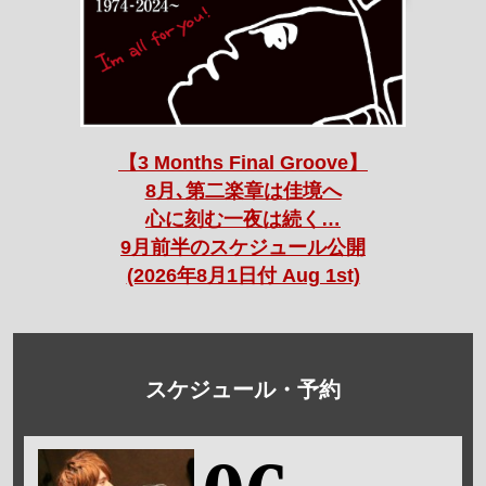
【3 Months Final Groove】
8月､第二楽章は佳境へ
心に刻む一夜は続く…
9月前半のスケジュール公開
(2026年8月1日付 Aug 1st)
スケジュール・予約