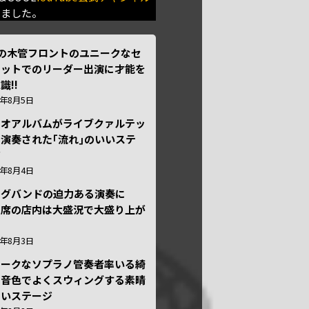
きました。
本の木管フロントのユニークなセ
テットでのリーダー出演に才能を
識!!
6年8月5日
ュオアルバムがライブクァルテッ
演奏された｢流れ｣のいいステ
ジ
6年8月4日
ッグバンドの迫力ある演奏に
々席の店内は大盛況で大盛り上が
6年8月3日
ニークなソプラノ管奏者率いる綺
な音色でよくスウィングする素晴
しいステージ