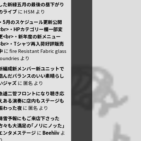
した新緑五月の最後の昼下がり
のライブ
に
HSM
より
・5月のスケジュール更新公開
<br>・HPカテゴリー欄一部変
更<br>・新年度の新メニュー
<br>・Tシャツ再入荷好評販売
中
に
fire Resistant Fabric glass
foundries
より
新編成新メンバー新ユニットで
臨んだバランスのいい素晴らし
いジャズ
に
匿名
より
急遽二管フロントになり聴き応
えある演奏に店内もステージも
賑わった夜
に
匿名
より
降雪予報にもご来店下さった
方々も大満足の｢ノリにノッた｣
エンタメステージ
に
Beehiiv
よ
り