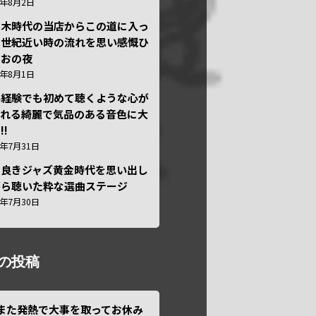
6年8月2日
本木時代の当店からこの道に入っ
半世紀近い時の流れを思い感慨ひ
しおの夜
6年8月1日
い経験でも初めて聴くような心が
われる綺麗で気品のある音色に大
!!
6年7月31日
き良きジャズ黄金時代を思い出し
がら聴いた粋な選曲ステージ
6年7月30日
の投稿
また発熱で大事を取ってお休み