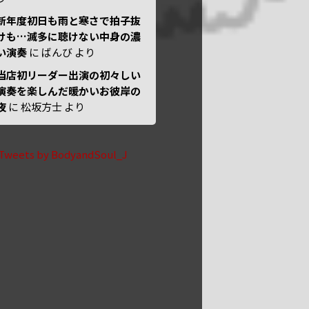
新年度初日も雨と寒さで拍子抜
けも…滅多に聴けない中身の濃
い演奏
に
ばんび
より
当店初リーダー出演の初々しい
演奏を楽しんだ暖かいお彼岸の
夜
に
松坂方士
より
Tweets by BodyandSoul_J