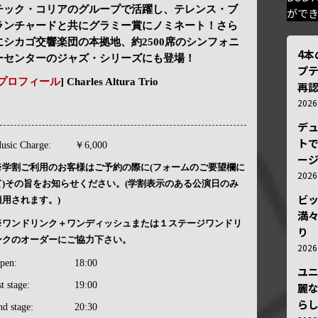
チック・コリアのグループで活躍し、テレンス・ブ
がで
ランチャードと共にグラミー賞にノミネート！さら
にシカゴ交響楽団の本拠地、約2500席のシンフォニ
4
ーセンターのジャズ・シリーズにも登場！
プ
プロフィール
] Charles Altura Trio
再認
202
デ
トで
usic Charge:
￥6,000
ー
※学割ご利用のお客様はご予約の際に(フォームのご要望欄に
202
て)その旨をお知らせください。(学割表示のある公演日のみ
ビ
適用されます。)
満
※ワンドリンク＋ワンディッシュまたは１ステージワンドリ
り
ンクのオーダーにご協力下さい。
202
pen:
18:00
ユ
st stage:
19:00
麗
ら
nd stage:
20:30