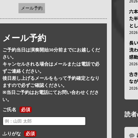
202
メール予約
六
た
と
202
メール予約
長
洗
ご予約当日は演奏開始30分前までにお越しくだ
感動
さい。
202
キャンセルされる場合はメールまたは電話で必
ずご連絡ください。
古
後日差し上げるメールをもって予約確定となり
な
ますので必ずご確認ください。
202
※当日ご予約はお電話にてお問い合わせくださ
い。
ご氏名
必須
読者
ふりがな
必須