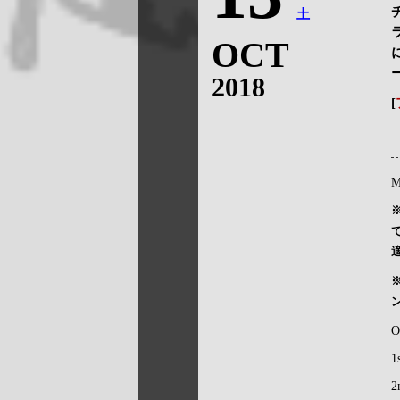
土
OCT
2018
[
M
O
1
2