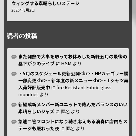
ウィングする素晴らしいステージ
2026年8月2日
読者の投稿
また発熱で大事を取ってお休みした新緑五月の最後の
昼下がりのライブ
に
HSM
より
・5月のスケジュール更新公開<br>・HPカテゴリー欄
一部変更<br>・新年度の新メニュー<br>・Tシャツ再
入荷好評販売中
に
fire Resistant Fabric glass
foundries
より
新編成新メンバー新ユニットで臨んだバランスのいい
素晴らしいジャズ
に
匿名
より
急遽二管フロントになり聴き応えある演奏に店内もス
テージも賑わった夜
に
匿名
より