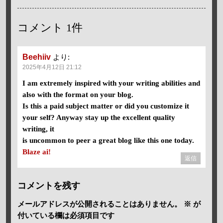
コメント
1件
Beehiiv
より:
2025年4月12日 21:12
I am extremely inspired with your writing abilities and
also with the format on your blog.
Is this a paid subject matter or did you customize it
your self? Anyway stay up the excellent quality
writing, it
is uncommon to peer a great blog like this one today.
Blaze ai
!
返信
コメントを残す
メールアドレスが公開されることはありません。
※
が
付いている欄は必須項目です