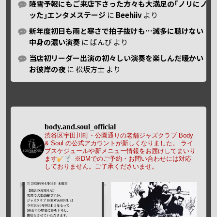
降雪予報にもご来店下さった方々も大満足の｢ノリにノ
ッた｣エンタメステージ
に
Beehiiv
より
新年度初日も雨と寒さで拍子抜けも…滅多に聴けない
中身の濃い演奏
に
ばんび
より
当店初リーダー出演の初々しい演奏を楽しんだ暖かい
お彼岸の夜
に
松坂方士
より
body.and.soul_official
渋谷区宇田川町・公園通りの老舗ジャズクラブ Body
& Soul の公式アカウントが新しくなりました。
ライ
ブスケジュールや新メニュー情報をお届けしてまいり
ます
※DMでのご予約・お問い合わせには対応
しておりません。ご了承くださいませ。