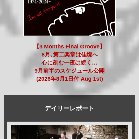
【3 Months Final Groove】
8月､第二楽章は佳境へ
心に刻む一夜は続く…
9月前半のスケジュール公開
(2026年8月1日付 Aug 1st)
デイリーレポート