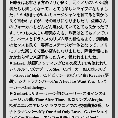
▶昨夜はお客さま方のノリが良く、元々ノリのいい出演
者たちも嬉しくなって、とても楽しいライブになりまし
た。いい聴き手がいいミュージシャンを育てると昔から
良く言われますが…その通りになりました!!。佐藤さん
のヴォーカルもどんどん進化していてとても良かったで
す。いつも大人しい晴美さんも、昨夜はとてもノッてい
て、ベースとドラムスのリズム隊の相性もよく、演奏曲
のセンスも良く、客席とステージが一体となって、ノリ
にノッた楽しくて熱い店内になりました。降雪予報にも
かかわらずご来店下さった方々、報われましたね。
▶1st.set…映画｢ノッティングヒルの恋人｣でも使われた
シャルル･アズナブール♪She、C.パーカー&D.ガレスピ
ー♪Groovin’ high、C.ドビッシーのピアノ曲♪Reverie (夢
想)、シナトラナンバー♪I’m A Fool To Want You、C.パ
ーカー♪Ornithology。
▶２nd.set…サミー･カーン詞ジューリー･スタインのミ
ュージカル曲♪Time After Time、S.ロリンズ♪Airegin、
E.ダニエルスアレンジ ラフマニノフの♪交響曲第2番、シ
ナトラナンバー♪My One And Only Love、G.ガーシュイ
ン♪I Got Rhythm、アンコール曲はスウィンギーに