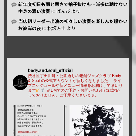
新年度初日も雨と寒さで拍子抜けも…滅多に聴けない
中身の濃い演奏
に
ばんび
より
当店初リーダー出演の初々しい演奏を楽しんだ暖かい
お彼岸の夜
に
松坂方士
より
body.and.soul_official
渋谷区宇田川町・公園通りの老舗ジャズクラブ Body
& Soul の公式アカウントが新しくなりました。
ライ
ブスケジュールや新メニュー情報をお届けしてまいり
ます
※DMでのご予約・お問い合わせには対応
しておりません。ご了承くださいませ。