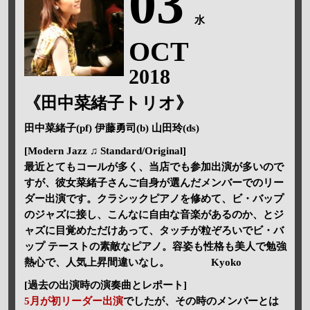
03
水
OCT
2018
《田中菜緒子トリオ》
田中菜緒子(pf) 伊藤勇司(b) 山田玲(ds)
[Modern Jazz ♫ Standard/Original]
最近とてもコールが多く、当店でも参加出演が多いので
すが、彼女菜緒子さんご自身が選んだメンバーでのリー
ダー出演です。クラシックピアノを修めて、ビ・バップ
のジャズに接し、こんなに自由な音楽があるのか、とジ
ャズに目覚めただけあって、タッチが粒ぞろいでビ・バ
ップ テーストの素敵なピアノ。容姿も性格も美人で勉強
熱心で、人気上昇間違いなし。 Kyoko
[過去の出演時の演奏曲とレポート]
5月が初リーダー出演
でしたが、その時のメンバーとは