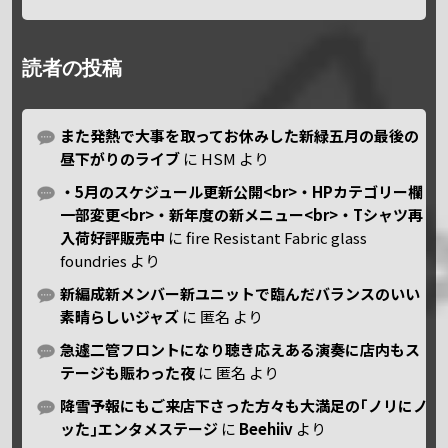
読者の投稿
また発熱で大事を取ってお休みした新緑五月の最後の
昼下がりのライブ
に
HSM
より
・5月のスケジュール更新公開<br>・HPカテゴリー欄
一部変更<br>・新年度の新メニュー<br>・Tシャツ再
入荷好評販売中
に
fire Resistant Fabric glass
foundries
より
新編成新メンバー新ユニットで臨んだバランスのいい
素晴らしいジャズ
に
匿名
より
急遽二管フロントになり聴き応えある演奏に店内もス
テージも賑わった夜
に
匿名
より
降雪予報にもご来店下さった方々も大満足の｢ノリにノ
ッた｣エンタメステージ
に
Beehiiv
より