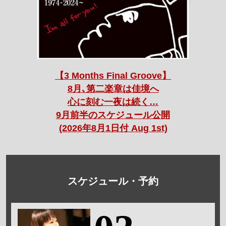
【3 Months Final Groove】
8月､第二楽章は佳境へ
心に刻む一夜は続く…
9月前半のスケジュール公開
(2026年8月1日付 Aug 1st)
スケジュール・予約