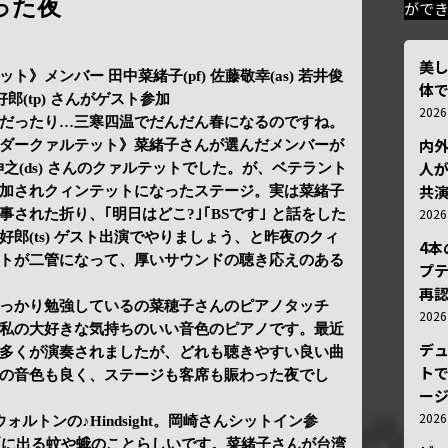
った夜
がで
美
》メンバー 田中菜緒子(pf) 佐藤敬幸(as) 若井俊
体
崎好郎(tp) さんがゲスト参加
202
だったり…三寒四温でだんだん春になるのですね。
内
ダークァルテット》菜緒子さんが選んだメンバーが
人が
小松伸之(ds) さんのクァルテットでした。が、ベテラント
共
加されクィンテットになったステージ。実は菜緒子
202
された折り、｢明日はどこ?｣｢BSです｣ と話をした
郎(ts) ゲスト出演でやりましょう、と昨夜のクィ
4
トが二管になって、厚いサウンドの聴き応えのある
プ
再認
っかり勉強しているの菜穂子さんのピアノタッチ
202
私の大好きな気持ちのいい音色のピアノです。最近
デ
多くが演奏されましたが、どれも聴きやすい良い曲
トで
の音色も良く、ステージも客席も賑わった夜でし
ー
202
･ウォルトンの♪Hindsight。岡崎さんシットイン参
nd…夏に出る蚊や蛾のことらしいです。菜緒子さんが台湾