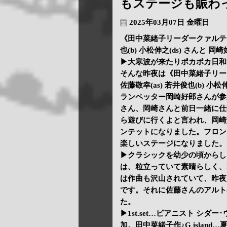
もステージも賑わ
2025年03月07日 金曜日
《田中菜緒子リーダークァルテット
也(b) 小松伸之(ds) さんと 岡
▶大寒波が来たりポカポカ日和
そんな昨夜は《田中菜緒子リー
佐藤敬幸(as) 若井俊也(b) 
ランペッター岡崎好郎さんが参
さん、岡崎さんと前日一緒に仕事
ら遊びに行くよと言われ、岡崎好
ンテットになりました。フロン
楽しいステージになりました。
▶クラシックを幼少の頃からし
は、粒立っていて素晴らしく、
は作曲も沢山されていて、昨夜
です。それに佐藤さんのアルト
た。
▶1st.set…ピアニスト シダー
加。田中菜緒子作♪G isla