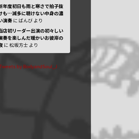
新年度初日も雨と寒さで拍子抜
けも…滅多に聴けない中身の濃
い演奏
に
ばんび
より
当店初リーダー出演の初々しい
演奏を楽しんだ暖かいお彼岸の
夜
に
松坂方士
より
Tweets by BodyandSoul_J