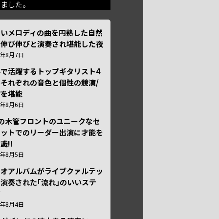
きました。
しいメロディの曲を円熟した自然
で伸び伸びと演奏され堪能した夜
6年8月7日
外で活躍するトップギタリスト4
それぞれの音色と個性の競演/
演を堪能
6年8月6日
本の木管フロントのユニークなセ
テットでのリーダー出演に才能を
識!!
6年8月5日
ュオアルバムがライブクァルテッ
演奏された｢流れ｣のいいステ
ジ
6年8月4日