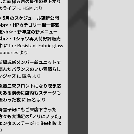
した新緑五月の最後の昼下がり
のライブ
に
HSM
より
・5月のスケジュール更新公開
<br>・HPカテゴリー欄一部変
更<br>・新年度の新メニュー
<br>・Tシャツ再入荷好評販売
中
に
fire Resistant Fabric glass
foundries
より
新編成新メンバー新ユニットで
臨んだバランスのいい素晴らし
いジャズ
に
匿名
より
急遽二管フロントになり聴き応
えある演奏に店内もステージも
賑わった夜
に
匿名
より
降雪予報にもご来店下さった
方々も大満足の｢ノリにノッた｣
エンタメステージ
に
Beehiiv
よ
り