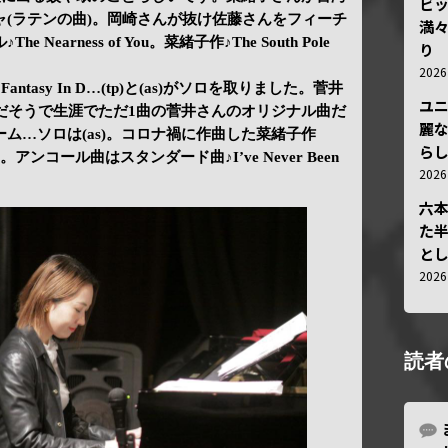
ビ
ャ(ラテンの曲)。岡崎さんが抜け佐藤さんをフィーチ
満
earness of You。菜緒子作♪The South Pole
り
202
antasy In D…(tp)と(as)がソロを取りました。菅井
ユ
の名前だそうで生涯でただ1曲の菅井さんのオリジナル曲だ
麗
ム…ソロは(as)。コロナ禍に作曲した菜緒子作
ら
last。アンコール曲はスタンダード曲♪I’ve Never Been
202
六
た
と
202
読者