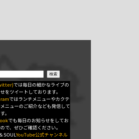
検索
itter)
では毎日の細かなライブの
らせをツイートしております。
gram
ではランチメニューやカクテ
新メニューのご紹介なども発信して
ます。
ook
でも毎日のお知らせをしてお
すので、ぜひご確認ください。
＆SOUL
YouTube公式チャンネル