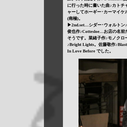
に行った時に書いた曲♪カトチ
ャーしてホーギー･カーマイケル♪The N
(南極)。
▶2nd.set…シダー･ウォルトン♪F
俊也作♪Cottesloe…お店
そうです。菜緒子作♪モノクロー
♪Bright Lights。佐藤敬作♪B
In Love Before でした。