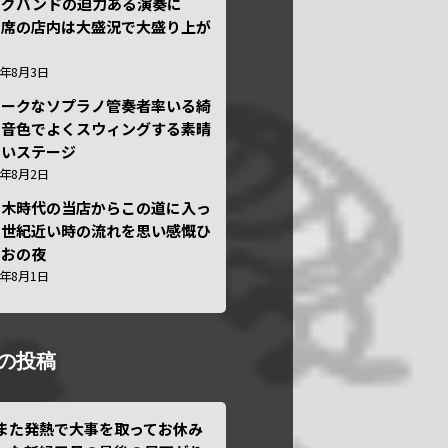
ッグバンドの迫力ある演奏に
々席の店内は大盛況で大盛り上が
6年8月3日
ニークなソプラノ管奏者率いる綺
な音色でよくスウィングする素晴
しいステージ
6年8月2日
本木時代の当店からこの道に入っ
半世紀近い時の流れを思い感慨ひ
しおの夜
6年8月1日
の投稿
また発熱で大事を取ってお休み