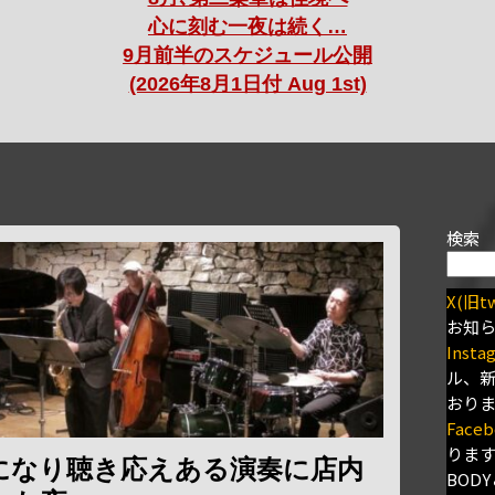
心に刻む一夜は続く…
9月前半のスケジュール公開
(2026年8月1日付 Aug 1st)
検索
X(旧tw
お知
Insta
ル、
おり
Faceb
りま
になり聴き応えある演奏に店内
BODY