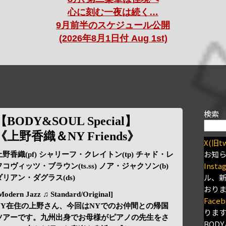
心に刻む一夜は続く…
9月前半のスケジュール公開
(2026年8月1日付 Aug 1st)
検索
【BODY&SOUL Special】
《上野香織＆NY Friends》
X(旧tw
お知
上野香織(pf) シャリーフ・クレイトン(tp) チャド・レ
Insta
フコヴィッツ・ブラウン(ts.ss) ノア・ジャクソン(b)
ル、
ダリアン・ダグラス(ds)
おり
Modern Jazz ♫ Standard/Original]
Faceb
NY在住の上野さん、今回はNYでのお仲間との帰国
りま
ツアーです。九州出身でお母様がピアノの先生をさ
BODY