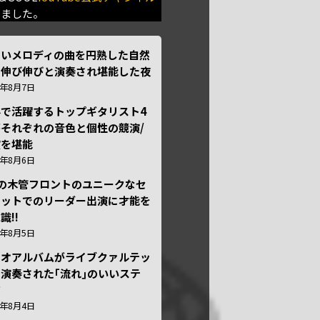
きました。
しいメロディの曲を円熟した自然
で伸び伸びと演奏され堪能した夜
6年8月7日
外で活躍するトップギタリスト4
それぞれの音色と個性の競演/
演を堪能
6年8月6日
本の木管フロントのユニークなセ
テットでのリーダー出演に才能を
識!!
6年8月5日
ュオアルバムがライブクァルテッ
演奏された｢流れ｣のいいステ
ジ
6年8月4日