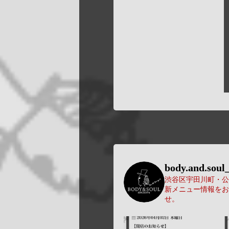
body.and.soul_
渋谷区宇田川町・公園
新メニュー情報をお
せ。