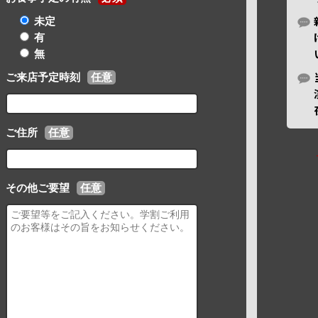
未定
有
無
ご来店予定時刻
任意
ご住所
任意
その他ご要望
任意