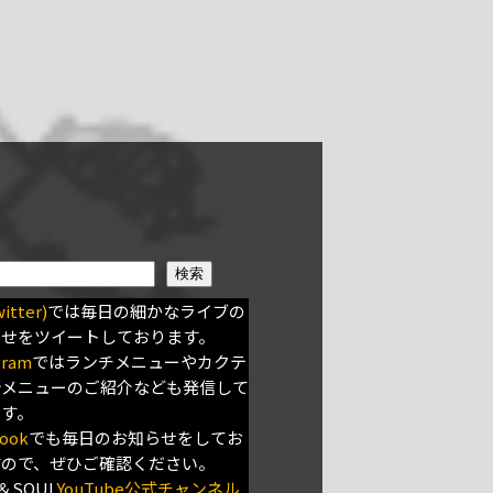
検索
itter)
では毎日の細かなライブの
らせをツイートしております。
gram
ではランチメニューやカクテ
新メニューのご紹介なども発信して
ます。
ook
でも毎日のお知らせをしてお
すので、ぜひご確認ください。
＆SOUL
YouTube公式チャンネル