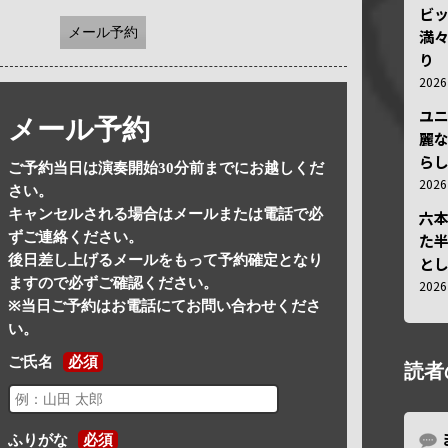
ビ
メール予約
満
り
202
ユ
メール予約
麗
ら
ご予約当日は演奏開始30分前までにお越しくだ
202
さい。
キャンセルされる場合はメールまたは電話で必
六
ずご連絡ください。
た
後日差し上げるメールをもって予約確定となり
と
ますので必ずご確認ください。
202
※当日ご予約はお電話にてお問い合わせくださ
い。
ご氏名
必須
読者
ふりがな
必須