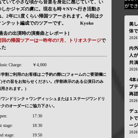
れていて小さな頃から音楽を身近に感じていて、い
がで
つしかジャズの虜に。現在も時々NYへ行き活動さ
れ、2年に1度くらい帰国ツアーされます。今回はク
美
ィンテット編成でのツアーです。 Kyoko
体
[過去の出演時の演奏曲とレポート]
202
前回の帰国ツアーは一昨年の7月、トリオステージ
で
内
した
人が
共
usic Charge:
￥4,000
202
※学割ご利用のお客様はご予約の際に(フォームのご要望欄に
4
て)その旨をお知らせください。(学割表示のある公演日のみ
プ
適用されます。)
再認
※ワンドリンク＋ワンディッシュまたは１ステージワンドリ
202
ンクのオーダーにご協力下さい。
デ
pen:
17:30
トで
ー
st stage:
18:30
202
nd stage:
19:50