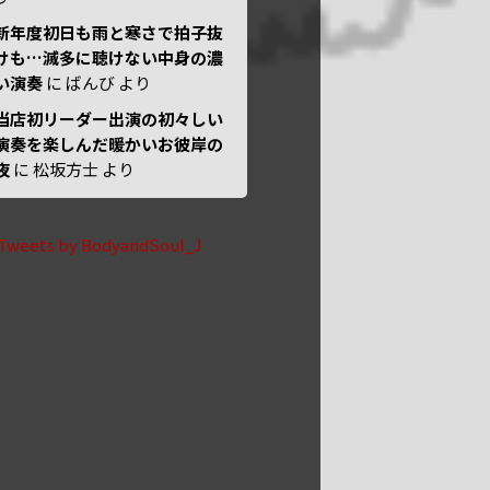
新年度初日も雨と寒さで拍子抜
けも…滅多に聴けない中身の濃
い演奏
に
ばんび
より
当店初リーダー出演の初々しい
演奏を楽しんだ暖かいお彼岸の
夜
に
松坂方士
より
Tweets by BodyandSoul_J