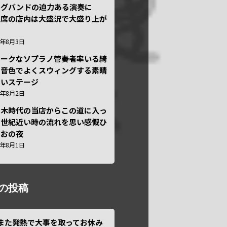
ッグバンドの迫力ある演奏に
々席の店内は大盛況で大盛り上が
6年8月3日
ニークなソプラノ管奏者率いる綺
な音色でよくスウィングする素晴
しいステージ
6年8月2日
本木時代の当店からこの道に入っ
半世紀近い時の流れを思い感慨ひ
しおの夜
6年8月1日
の投稿
また発熱で大事を取ってお休み