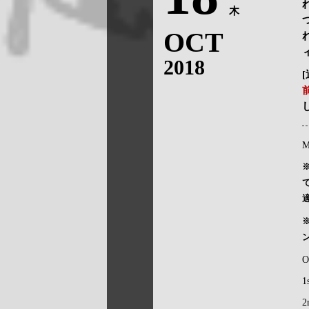
木
OCT
2018
M
O
1
2