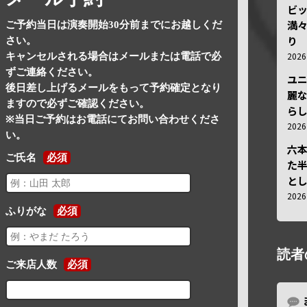
ビ
満
ご予約当日は演奏開始30分前までにお越しくだ
り
さい。
202
キャンセルされる場合はメールまたは電話で必
ずご連絡ください。
ユ
後日差し上げるメールをもって予約確定となり
麗
ますので必ずご確認ください。
ら
※当日ご予約はお電話にてお問い合わせくださ
202
い。
六
ご氏名
必須
た
と
202
ふりがな
必須
読者
ご来店人数
必須