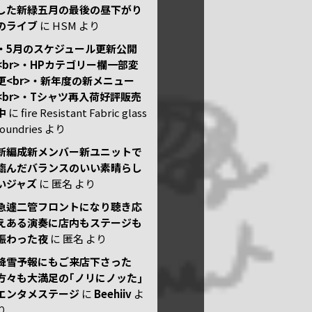
した新緑五月の最後の昼下がり
のライブ
に
HSM
より
・5月のスケジュール更新公開
<br>・HPカテゴリー欄一部変
更<br>・新年度の新メニュー
<br>・Tシャツ再入荷好評販売
中
に
fire Resistant Fabric glass
foundries
より
新編成新メンバー新ユニットで
臨んだバランスのいい素晴らし
いジャズ
に
匿名
より
急遽二管フロントになり聴き応
えある演奏に店内もステージも
賑わった夜
に
匿名
より
降雪予報にもご来店下さった
方々も大満足の｢ノリにノッた｣
エンタメステージ
に
Beehiiv
よ
り