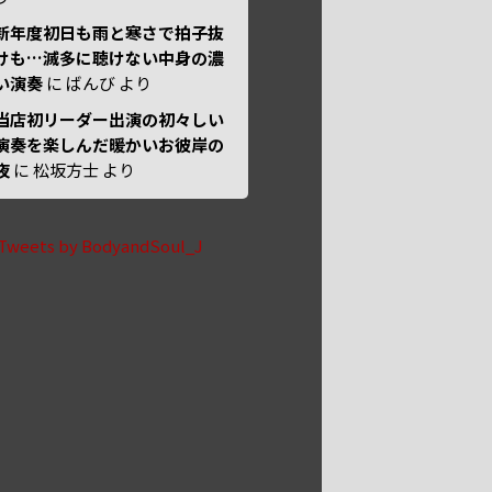
新年度初日も雨と寒さで拍子抜
けも…滅多に聴けない中身の濃
い演奏
に
ばんび
より
当店初リーダー出演の初々しい
演奏を楽しんだ暖かいお彼岸の
夜
に
松坂方士
より
Tweets by BodyandSoul_J