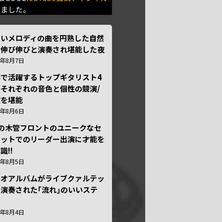
きました。
しいメロディの曲を円熟した自然
で伸び伸びと演奏され堪能した夜
6年8月7日
外で活躍するトップギタリスト4
それぞれの音色と個性の競演/
演を堪能
6年8月6日
本の木管フロントのユニークなセ
テットでのリーダー出演に才能を
識!!
6年8月5日
ュオアルバムがライブクァルテッ
演奏された｢流れ｣のいいステ
ジ
6年8月4日