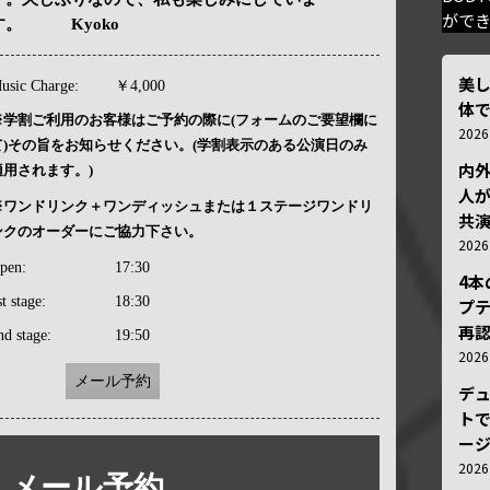
がで
す。 Kyoko
美
usic Charge:
￥4,000
体
※学割ご利用のお客様はご予約の際に(フォームのご要望欄に
202
て)その旨をお知らせください。(学割表示のある公演日のみ
内
適用されます。)
人が
※ワンドリンク＋ワンディッシュまたは１ステージワンドリ
共
ンクのオーダーにご協力下さい。
202
pen:
17:30
4
st stage:
18:30
プ
再認
nd stage:
19:50
202
メール予約
デ
トで
ー
202
メール予約