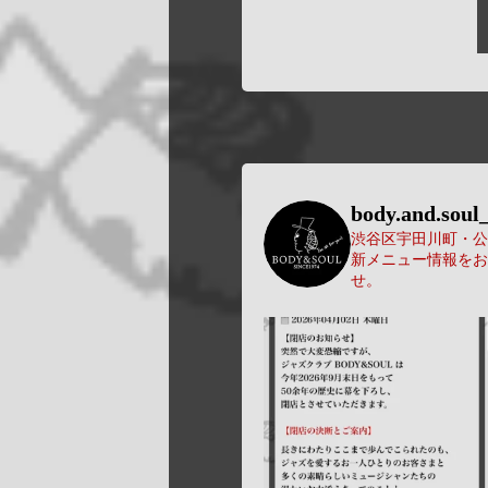
body.and.soul_
渋谷区宇田川町・公園
新メニュー情報をお
せ。