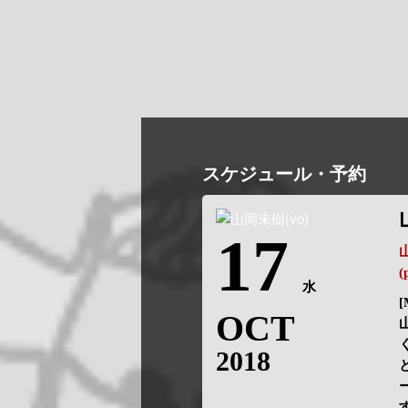
スケジュール・予約
17
(
水
[
OCT
2018