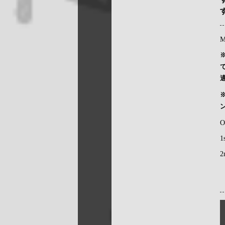
M
O
1
2