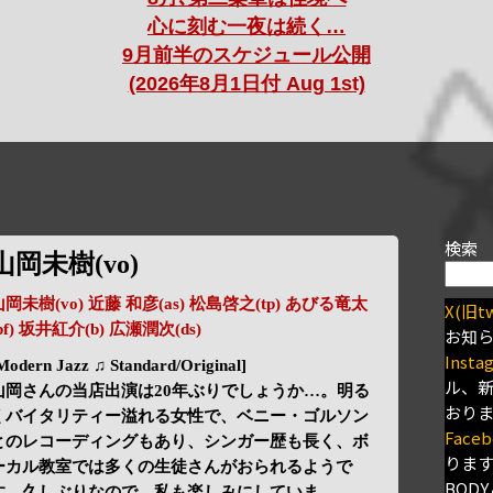
心に刻む一夜は続く…
9月前半のスケジュール公開
(2026年8月1日付 Aug 1st)
検索
山岡未樹(vo)
山岡未樹(vo) 近藤 和彦(as) 松島啓之(tp) あびる竜太
X(旧tw
pf) 坂井紅介(b) 広瀬潤次(ds)
お知
Insta
Modern Jazz ♫ Standard/Original]
ル、
山岡さんの当店出演は20年ぶりでしょうか…。明る
おり
くバイタリティー溢れる女性で、ベニー・ゴルソン
Faceb
とのレコーディングもあり、シンガー歴も長く、ボ
りま
ーカル教室では多くの生徒さんがおられるようで
BODY
す。久しぶりなので、私も楽しみにしていま