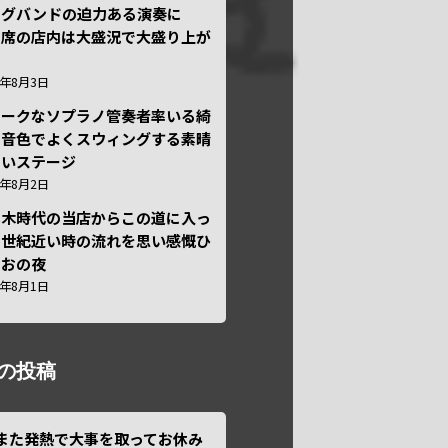
ッグバンドの迫力ある演奏に
々席の店内は大盛況で大盛り上が
6年8月3日
ニークなソプラノ管奏者率いる綺
な音色でよくスウィングする素晴
しいステージ
6年8月2日
本木時代の当店からこの道に入っ
半世紀近い時の流れを思い感慨ひ
しおの夜
6年8月1日
の投稿
また発熱で大事を取ってお休み