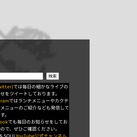
検索
itter)
では毎日の細かなライブの
らせをツイートしております。
gram
ではランチメニューやカクテ
新メニューのご紹介なども発信して
ます。
ook
でも毎日のお知らせをしてお
すので、ぜひご確認ください。
＆SOUL
YouTube公式チャンネル