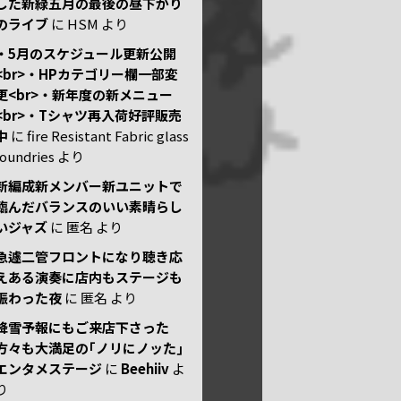
した新緑五月の最後の昼下がり
のライブ
に
HSM
より
・5月のスケジュール更新公開
<br>・HPカテゴリー欄一部変
更<br>・新年度の新メニュー
<br>・Tシャツ再入荷好評販売
中
に
fire Resistant Fabric glass
foundries
より
新編成新メンバー新ユニットで
臨んだバランスのいい素晴らし
いジャズ
に
匿名
より
急遽二管フロントになり聴き応
えある演奏に店内もステージも
賑わった夜
に
匿名
より
降雪予報にもご来店下さった
方々も大満足の｢ノリにノッた｣
エンタメステージ
に
Beehiiv
よ
り