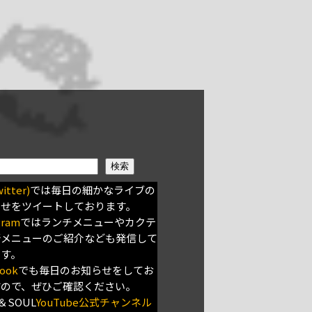
検索
itter)
では毎日の細かなライブの
らせをツイートしております。
gram
ではランチメニューやカクテ
新メニューのご紹介なども発信して
ます。
ook
でも毎日のお知らせをしてお
すので、ぜひご確認ください。
＆SOUL
YouTube公式チャンネル