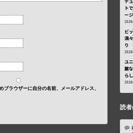
デ
トで
ー
202
ビ
満
り
202
ユ
麗
ら
202
めブラウザーに自分の名前、メールアドレス、
読者