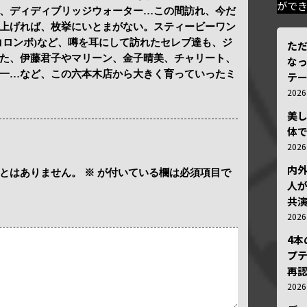
がで
、ディディブリッジウォーター…この間訪れ、今だ
上げれば、枚挙にいとまがない。スティービーワン
コロンボ)など、噂を耳にして訪れたセレブ達も、ジ
ただ
た、伊藤君子やマリーン、金子晴美、チャリート、
な
一…など、この六本木店から大きく育っていったミ
テ
202
美
体
202
内
とはありません。
※
が付いている欄は必須項目で
人が
共
202
4
プ
再認
202