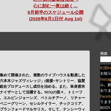
心に刻む一夜は続く…
9月前半のスケジュール公開
(2026年8月1日付 Aug 1st)
検索
X(旧tw
お知
集めて開催された、複数のライブハウスを動員した
Insta
六本木ジャズヴィレッジ」(後援=サントリー、協賛
ル、
、総合プロデュースし成功を治める。また、単身渡米
おり
ナイザーとして活躍する。MJQの面々、トミーフ
Faceb
、エルビンジョーンズ、ペトルチアーノ、リチャー
りま
ベニーグリーン、セシルテイラー、チックコリア、
BODY
ブランフォードマルサリス。そして、ナンシーウィ