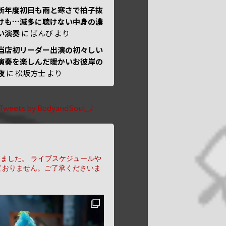
新年度初日も雨と寒さで拍子抜
けも…滅多に聴けない中身の濃
い演奏
に
ばんび
より
当店初リーダー出演の初々しい
演奏を楽しんだ暖かいお彼岸の
夜
に
松坂方士
より
Tweets by BodyandSoul_J
りました。
ライブスケジュールや
ておりません。ご了承くださいま