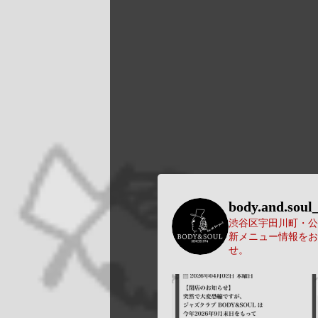
body.and.soul_
渋谷区宇田川町・公園
新メニュー情報をお
せ。