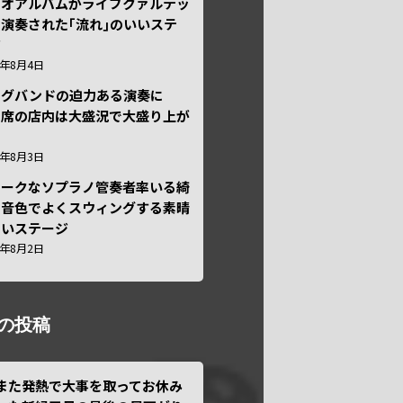
ュオアルバムがライブクァルテッ
演奏された｢流れ｣のいいステ
ジ
6年8月4日
ッグバンドの迫力ある演奏に
々席の店内は大盛況で大盛り上が
6年8月3日
ニークなソプラノ管奏者率いる綺
な音色でよくスウィングする素晴
しいステージ
6年8月2日
の投稿
また発熱で大事を取ってお休み