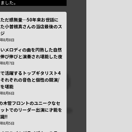
きました。
ただ感無量⋯50年来お世話に
った小曽根真さんの当店最後のス
ージ
6年8月8日
しいメロディの曲を円熟した自然
で伸び伸びと演奏され堪能した夜
6年8月7日
外で活躍するトップギタリスト4
それぞれの音色と個性の競演/
演を堪能
6年8月6日
本の木管フロントのユニークなセ
テットでのリーダー出演に才能を
識!!
6年8月5日