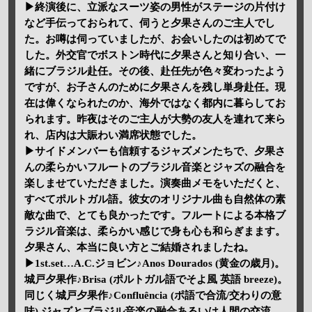
▶終演後に、立派なスーツ姿の男性がステージの片付け
など手伝っておられて、伺うと夕果さんのご主人でし
た。お噂は伺っていましたが、お会いしたのは初めてで
した。外交官でボストン時代に夕果さんと知り合い、一
緒にブラジル赴任。その後、赴任先が色々変わったよう
ですが、お子さんのために夕果さんを残し単身赴任。現
在は偉くなられたのか、海外ではなく都内に暮らしてお
られます。昨夜はそのご主人が大勢の友人を連れて来ら
れ、店内は大賑わい満席状態でした。
▶サイドメンバーも信頼するジャズメンたちで、夕果さ
んの柔らかいフルートのブラジル音楽とジャズの融合を
楽しませていただきました。演奏曲メモをいただくと、
すべてポルトガル語。彼女のオリジナル曲も自然体の素
敵な曲で、とても良かったです。フルートによる本格ブ
ラジル音楽は、柔らかい感じで身も心も和らぎまます。
夕果さん、本当に良い方とご結婚されましたね。
▶1st.set…A.C.ジョビン♪Anos Dourados (黄金の歳月)。
城戸夕果作♪Brisa (ポルトガル語でそよ風 英語 breeze)。
同じく城戸夕果作♪Confluência (ポ語で合流/交わりの意
味) ジャズとブラジル音楽の融合あるいは人間の交流。