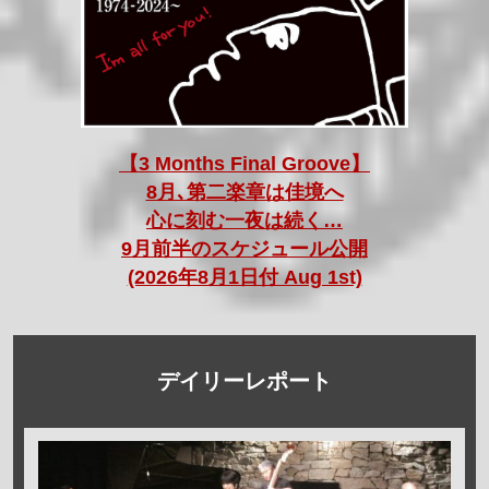
【3 Months Final Groove】
8月､第二楽章は佳境へ
心に刻む一夜は続く…
9月前半のスケジュール公開
(2026年8月1日付 Aug 1st)
デイリーレポート