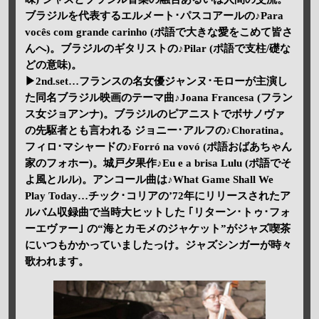
ブラジルを代表するエルメート･パスコアールの♪Para
vocês com grande carinho (ポ語で大きな愛をこめて皆さ
んへ)。ブラジルのギタリストの♪Pilar (ポ語で支柱/礎な
どの意味)。
▶2nd.set…フランスの名女優ジャンヌ･モローが主演し
た同名ブラジル映画のテーマ曲♪Joana Francesa (フラン
ス女ジョアンナ)。ブラジルのピアニストでボサノヴァ
の先駆者とも言われる ジョニー･アルフの♪Choratina。
フィロ･マシャードの♪Forró na vovó (ポ語おばあちゃん
家のフォホー)。城戸夕果作♪Eu e a brisa Lulu (ポ語でそ
よ風とルル)。アンコール曲は♪What Game Shall We
Play Today…チック･コリアの’72年にリリースされたア
ルバム収録曲で当時大ヒットした ｢リターン･トゥ･フォ
ーエヴァー｣ の“海とカモメのジャケット”がジャズ喫茶
にいつもかかっていましたっけ。ジャズシンガーが時々
歌われます。