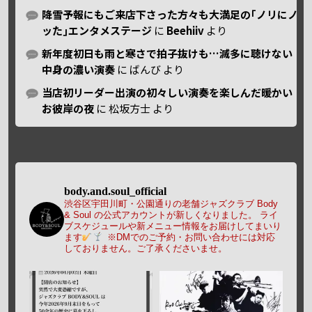
降雪予報にもご来店下さった方々も大満足の｢ノリにノ
ッた｣エンタメステージ
に
Beehiiv
より
新年度初日も雨と寒さで拍子抜けも…滅多に聴けない
中身の濃い演奏
に
ばんび
より
当店初リーダー出演の初々しい演奏を楽しんだ暖かい
お彼岸の夜
に
松坂方士
より
body.and.soul_official
渋谷区宇田川町・公園通りの老舗ジャズクラブ Body
& Soul の公式アカウントが新しくなりました。
ライ
ブスケジュールや新メニュー情報をお届けしてまいり
ます
※DMでのご予約・お問い合わせには対応
しておりません。ご了承くださいませ。