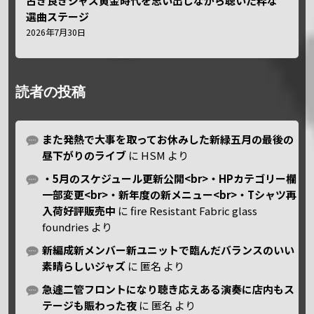
古き良きジャズ黄金時代を思い出しながら聴いた粋な
選曲ステージ
2026年7月30日
読者の投稿
また発熱で大事を取ってお休みした新緑五月の最後の
昼下がりのライブ
に
HSM
より
・5月のスケジュール更新公開<br>・HPカテゴリー欄
一部変更<br>・新年度の新メニュー<br>・Tシャツ再
入荷好評販売中
に
fire Resistant Fabric glass
foundries
より
新編成新メンバー新ユニットで臨んだバランスのいい
素晴らしいジャズ
に
匿名
より
急遽二管フロントになり聴き応えある演奏に店内もス
テージも賑わった夜
に
匿名
より