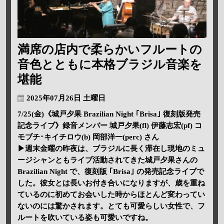
満席の店内で柔らかいフルートの
音色とともに本格ブラジル音楽を
堪能
2025年07月26日 土曜日
7/25(金)《城戸夕果 Brazilian Night ｢Brisa｣ 復刻版発売
記念ライブ》録音メンバー 城戸夕果(fl) 伊藤志宏(pf) コ
モブチ･キイチロウ(b) 岡部洋一(perc) さん
▶週末金曜の昨夜は、ブラジルに長く滞在し現地のミュ
ージシャンともライブ活動されてきた城戸夕果さんの
Brazilian Night で、復刻版 ｢Brisa｣ の発売記念ライブで
した。彼女とは長いお付き合いになりますが、歳を重ね
ているのに初めてお会いした時からほとんど変わってい
ないのには驚かされます。とても可愛らしい女性で、フ
ルートを吹いている姿も可愛いですね。