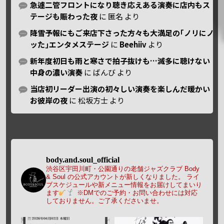
急遽二管フロントになり聴き応えある演奏に店内もス
テージも賑わった夜
に
匿名
より
降雪予報にもご来店下さった方々も大満足の｢ノリにノ
ッた｣エンタメステージ
に
Beehiiv
より
新年度初日も雨と寒さで拍子抜けも…滅多に聴けない
中身の濃い演奏
に
ばんび
より
当店初リーダー出演の初々しい演奏を楽しんだ暖かい
お彼岸の夜
に
松坂方士
より
body.and.soul_official
渋谷区宇田川町・公園通りの老舗ジャズクラブ Body
& Soul の公式アカウントが新しくなりました。
ライ
ブスケジュールや新メニュー情報をお届けしてまいり
ます
※DMでのご予約・お問い合わせには対応
しておりません。ご了承くださいませ。