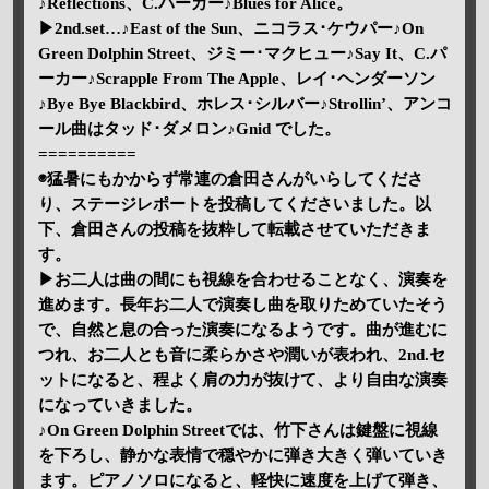
♪Reflections、C.パーカー♪Blues for Alice。
▶2nd.set…♪East of the Sun、ニコラス･ケウパー♪On
Green Dolphin Street、ジミー･マクヒュー♪Say It、C.パ
ーカー♪Scrapple From The Apple、レイ･ヘンダーソン
♪Bye Bye Blackbird、ホレス･シルバー♪Strollin’、アンコ
ール曲はタッド･ダメロン♪Gnid でした。
==========
◉猛暑にもかからず常連の倉田さんがいらしてくださ
り、ステージレポートを投稿してくださいました。以
下、倉田さんの投稿を抜粋して転載させていただきま
す。
▶お二人は曲の間にも視線を合わせることなく、演奏を
進めます。長年お二人で演奏し曲を取りためていたそう
で、自然と息の合った演奏になるようです。曲が進むに
つれ、お二人とも音に柔らかさや潤いが表われ、2nd.セ
ットになると、程よく肩の力が抜けて、より自由な演奏
になっていきました。
♪On Green Dolphin Streetでは、竹下さんは鍵盤に視線
を下ろし、静かな表情で穏やかに弾き大きく弾いていき
ます。ピアノソロになると、軽快に速度を上げて弾き、