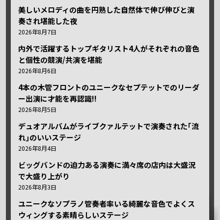
美しいメロディの曲を円熟した自然体で伸び伸びと演
奏され堪能した夜
2026年8月7日
内外で活躍するトップギタリスト4人がそれぞれの音色
と個性の競演/共演を堪能
2026年8月6日
4本の木管フロントのユニークなセプテットでのリーダ
ー出演に才能を再認識!!
2026年8月5日
デュオアルバムがライブクァルテットで演奏された｢流
れ｣のいいステージ
2026年8月4日
ビッグバンドの迫力ある演奏に満々席の店内は大盛況
で大盛り上がり
2026年8月3日
ユニークなソプラノ管奏者率いる綺麗な音色でよくス
ウィングする素晴らしいステージ