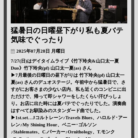
猛暑日の日曜昼下がり私も夏バテ
気味でぐったり
2025年07月28日 月曜日
7/27(日)はデイタイムライブ《竹下玲央&山口太一夏
Duo》竹下玲央(pf) 山口太一夏(as) さん
▶7月最後の日曜日の昼下がりは 竹下玲央(pf) 山口太一
夏(as) さんのデュオステージ。午前中から猛暑日で、さ
すがにお客さまの少ない店内、私も近くのコンビニに出
ただけで、帰って即シャワーをしたくらい汗びっしょ
り。お店に出た時には夏バテでぐったりでした。演奏曲
はすべてお馴染みのスタンダード曲でした。
▶1st.set…Jコルトレーン♪Travels Blues、ハロルド･アー
レン♪My Shining Hour、ベニー･ゴルソン
♪Stablemates、C.パーカー♪Ornithology、T.モンク