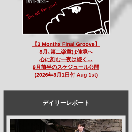
【3 Months Final Groove】
8月､第二楽章は佳境へ
心に刻む一夜は続く…
9月前半のスケジュール公開
(2026年8月1日付 Aug 1st)
デイリーレポート