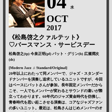
04
水
OCT
2017
《松島啓之クァルテット》
♡バースマンス・サービスデー
松島啓之(tp) 今泉正明(pf) パット・グリン(b) 広瀬潤次
(ds)
[Modern Jazz ♫ Standard/Original]
20年以上にわたって同メンバーで、ジャズ・スタンダー
ドナンバーを演奏し追求しているユニットですが、今回
はベースにパットさんが参加。長年固定メンバーだから
こそ、一人でもメンバーが変わるとサウンドの違いが際
立ってわかります。60年代のジャズ黄金時代を彷彿し、
青春時代を思い起こさせる演奏は、コアなジャズファン
の多いユニット。最近は、松島さんはじめメンバーのオ