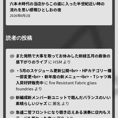
六本木時代の当店からこの道に入った半世紀近い時の
流れを思い感慨ひとしおの夜
2026年8月1日
読者の投稿
また発熱で大事を取ってお休みした新緑五月の最後の
昼下がりのライブ
に
HSM
より
・5月のスケジュール更新公開<br>・HPカテゴリー欄
一部変更<br>・新年度の新メニュー<br>・Tシャツ再
入荷好評販売中
に
fire Resistant Fabric glass
foundries
より
新編成新メンバー新ユニットで臨んだバランスのいい
素晴らしいジャズ
に
匿名
より
急遽二管フロントになり聴き応えある演奏に店内もス