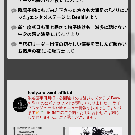
テージも賑わった夜
に
匿名
より
降雪予報にもご来店下さった方々も大満足の｢ノリにノ
ッた｣エンタメステージ
に
Beehiiv
より
新年度初日も雨と寒さで拍子抜けも…滅多に聴けない
中身の濃い演奏
に
ばんび
より
当店初リーダー出演の初々しい演奏を楽しんだ暖かい
お彼岸の夜
に
松坂方士
より
body.and.soul_official
渋谷区宇田川町・公園通りの老舗ジャズクラブ Body
& Soul の公式アカウントが新しくなりました。
ライ
ブスケジュールや新メニュー情報をお届けしてまいり
ます
※DMでのご予約・お問い合わせには対応
しておりません。ご了承くださいませ。