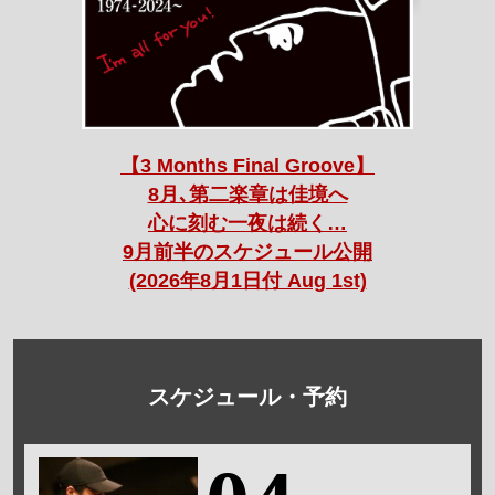
【3 Months Final Groove】
8月､第二楽章は佳境へ
心に刻む一夜は続く…
9月前半のスケジュール公開
(2026年8月1日付 Aug 1st)
スケジュール・予約