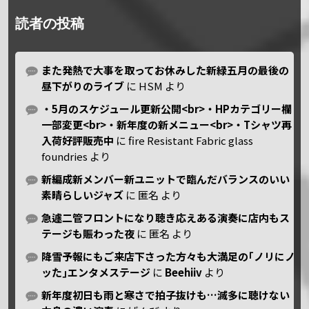
読者の投稿
また発熱で大事を取ってお休みした新緑五月の最後の
昼下がりのライブ
に
HSM
より
・5月のスケジュール更新公開<br>・HPカテゴリー欄
一部変更<br>・新年度の新メニュー<br>・Tシャツ再
入荷好評販売中
に
fire Resistant Fabric glass
foundries
より
新編成新メンバー新ユニットで臨んだバランスのいい
素晴らしいジャズ
に
匿名
より
急遽二管フロントになり聴き応えある演奏に店内もス
テージも賑わった夜
に
匿名
より
降雪予報にもご来店下さった方々も大満足の｢ノリにノ
ッた｣エンタメステージ
に
Beehiiv
より
新年度初日も雨と寒さで拍子抜けも…滅多に聴けない