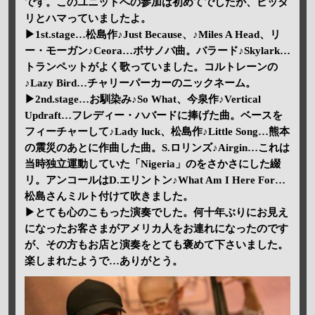
です。このユニットへの参加は初めてでしたが、ピッタ
リとハマっていましたよ。
▶1st.stage…松島作♪Just Because、♪Miles A Head、リ
ー・モーガン♪Ceora…ボサノバ曲。バラード♪Skylark…
トランペットがよく歌っていました。コルトレーンの
♪Lazy Bird…チャリーパーカーのニックネーム。
▶2nd.stage…お馴染み♪So What、今泉作♪Vertical
Updraft…フレディー・ハバードに捧げた曲。ベースを
フィーチャーして♪Lady luck、松島作♪Little Song…熊本
の震災のあとに作曲した曲。S.ロリンズ♪Airgin…これは
当時独立運動していた「Nigeria」のをさかさにした綴
リ。アンコールはD.エリントン♪What Am I Here For…
松島さんミルト付けて吹きました。
▶とても心のこもった演奏でした。何十年ぶりにお見え
になったお客さまがアメリカ人をお連れになったのです
が、その方もお店と演奏をとても褒めて下さいました。
楽しまれたようで…ありがとう。