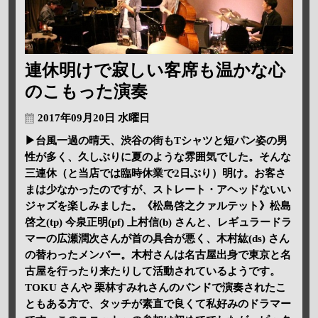
連休明けで寂しい客席も温かな心
のこもった演奏
2017年09月20日 水曜日
▶台風一過の晴天、渋谷の街もTシャツと短パン姿の男
性が多く、久しぶりに夏のような雰囲気でした。そんな
三連休（と当店では臨時休業で2日ぶり）明け。お客さ
まは少なかったのですが、ストレート・アヘッドないい
ジャズを楽しみました。《松島啓之クァルテット》松島
啓之(tp) 今泉正明(pf) 上村信(b) さんと、レギュラードラ
マーの広瀬潤次さんが首の具合が悪く、木村紘(ds) さん
の替わったメンバー。木村さんは名古屋出身で東京と名
古屋を行ったり来たりして活動されているようです。
TOKU さんや 栗林すみれさんのバンドで演奏されたこ
ともある方で、タッチが素直で良くて私好みのドラマー