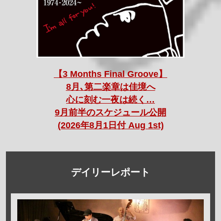
【3 Months Final Groove】
8月､第二楽章は佳境へ
心に刻む一夜は続く…
9月前半のスケジュール公開
(2026年8月1日付 Aug 1st)
デイリーレポート