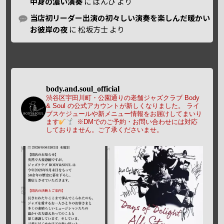
中身の濃い演奏
に
ばんび
より
当店初リーダー出演の初々しい演奏を楽しんだ暖かい
お彼岸の夜
に
松坂方士
より
body.and.soul_official
渋谷区宇田川町・公園通りの老舗ジャズクラブ Body
& Soul の公式アカウントが新しくなりました。
ライ
ブスケジュールや新メニュー情報をお届けしてまいり
ます
※DMでのご予約・お問い合わせには対応
しておりません。ご了承くださいませ。