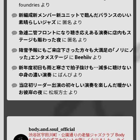
foundries
より
新編成新メンバー新ユニットで臨んだバランスのいい
素晴らしいジャズ
に
匿名
より
急遽二管フロントになり聴き応えある演奏に店内もス
テージも賑わった夜
に
匿名
より
降雪予報にもご来店下さった方々も大満足の｢ノリにノ
ッた｣エンタメステージ
に
Beehiiv
より
新年度初日も雨と寒さで拍子抜けも…滅多に聴けない
中身の濃い演奏
に
ばんび
より
当店初リーダー出演の初々しい演奏を楽しんだ暖かい
お彼岸の夜
に
松坂方士
より
body.and.soul_official
渋谷区宇田川町・公園通りの老舗ジャズクラブ Body
& Soul の公式アカウントが新しくなりました。
ライ