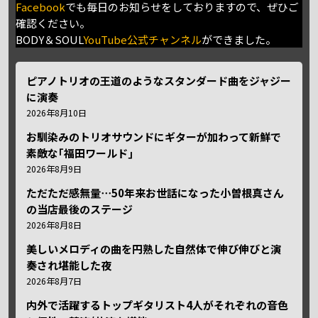
Facebook
でも毎日のお知らせをしておりますので、ぜひご
確認ください。
BODY＆SOUL
YouTube公式チャンネル
ができました。
ピアノトリオの王道のようなスタンダード曲をジャジー
に演奏
2026年8月10日
お馴染みのトリオサウンドにギターが加わって新鮮で
素敵な｢福田ワールド｣
2026年8月9日
ただただ感無量⋯50年来お世話になった小曽根真さん
の当店最後のステージ
2026年8月8日
美しいメロディの曲を円熟した自然体で伸び伸びと演
奏され堪能した夜
2026年8月7日
内外で活躍するトップギタリスト4人がそれぞれの音色