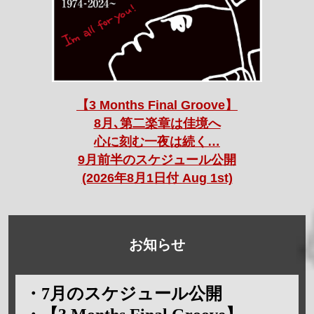
【3 Months Final Groove】
8月､第二楽章は佳境へ
心に刻む一夜は続く…
9月前半のスケジュール公開
(2026年8月1日付 Aug 1st)
お知らせ
・7月のスケジュール公開