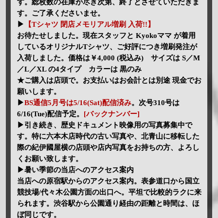
す。総枚数の在庫が尽き次第、終了とさせていただきま
す。ご了承くださいませ。
▶
【Tシャツ 閉店メモリアル増刷 入荷!!】
お待たせしました。現在スタッフと Kyokoママ が着用
しているオリジナルTシャツ、ご好評につき増刷発注が
入荷しました。価格は￥4,000 (税込み) サイズは S／M
／L／XL の4タイプ カラーは 黒のみ
★ご購入は店頭で。お支払いはお会計とは別途 現金でお
願いします。
▶
BS通信5月号は5/16(Sat)配信済み
。次号310号は
6/16(Tue)配信予定。
[バックナンバー]
▶引き続き、歴史ドキュメント映像用の写真募集中で
す。特に六本木店時代の古い写真や、北青山に移転した
際の紀伊國屋横の店頭や店内写真をお持ちの方、よろし
くお願い致します。
▶暑い季節の当店へのアクセス案内
当店への原宿駅からのアクセス案内。表参道口から国立
競技場/代々木公園方面の出口へ。平坦で比較的ラクに来
られます。渋谷駅から公園通り経由の距離と時間は、ほ
ぼ同じです。