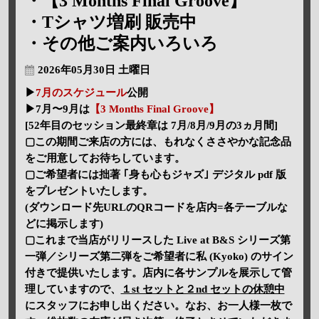
・【3 Months Final Groove】
・Tシャツ増刷 販売中
・その他ご案内いろいろ
2026年05月30日 土曜日
▶
7月のスケジュール
公開
▶7月〜9月は
【3 Months Final Groove】
[52年目のセッション最終章は 7月/8月/9月の3ヵ月間]
▢この期間ご来店の方には、もれなくささやかな記念品
をご用意してお待ちしています。
▢ご希望者には拙著 ｢身も心もジャズ｣ デジタル pdf 版
をプレゼントいたします。
(ダウンロード先URLのQRコードを店内=各テーブルな
どに掲示します)
▢これまで当店がリリースした Live at B&S シリーズ第
一弾／シリーズ第二弾をご希望者に私 (Kyoko) のサイン
付きで提供いたします。店内に各サンプルを展示して管
理していますので、
１st セットと２nd セットの休憩中
にスタッフにお申し出ください。なお、お一人様一枚で