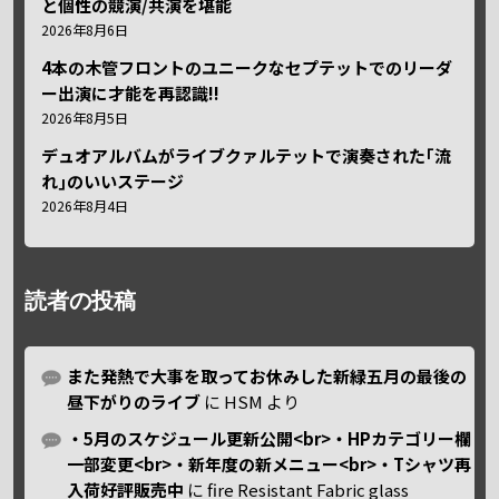
と個性の競演/共演を堪能
2026年8月6日
4本の木管フロントのユニークなセプテットでのリーダ
ー出演に才能を再認識!!
2026年8月5日
デュオアルバムがライブクァルテットで演奏された｢流
れ｣のいいステージ
2026年8月4日
読者の投稿
また発熱で大事を取ってお休みした新緑五月の最後の
昼下がりのライブ
に
HSM
より
・5月のスケジュール更新公開<br>・HPカテゴリー欄
一部変更<br>・新年度の新メニュー<br>・Tシャツ再
入荷好評販売中
に
fire Resistant Fabric glass