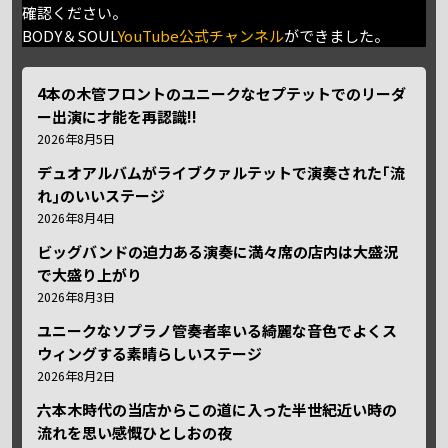
確認ください。
BODY＆SOUL
YouTube公式チャンネル
ができました。
4本の木管フロントのユニークなセプテットでのリーダ
ー出演に才能を再認識!!
2026年8月5日
デュオアルバムがライブクァルテットで演奏された｢流
れ｣のいいステージ
2026年8月4日
ビッグバンドの迫力ある演奏に満々席の店内は大盛況
で大盛り上がり
2026年8月3日
ユニークなソプラノ管奏者率いる綺麗な音色でよくス
ウィングする素晴らしいステージ
2026年8月2日
六本木時代の当店からこの道に入った半世紀近い時の
流れを思い感慨ひとしおの夜