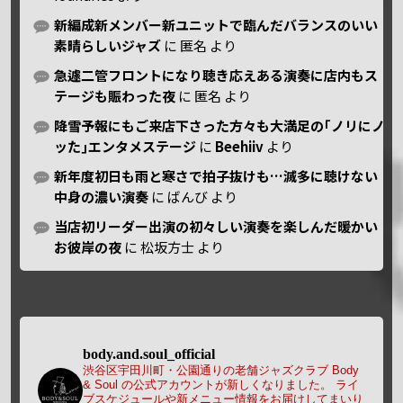
新編成新メンバー新ユニットで臨んだバランスのいい
素晴らしいジャズ
に
匿名
より
急遽二管フロントになり聴き応えある演奏に店内もス
テージも賑わった夜
に
匿名
より
降雪予報にもご来店下さった方々も大満足の｢ノリにノ
ッた｣エンタメステージ
に
Beehiiv
より
新年度初日も雨と寒さで拍子抜けも…滅多に聴けない
中身の濃い演奏
に
ばんび
より
当店初リーダー出演の初々しい演奏を楽しんだ暖かい
お彼岸の夜
に
松坂方士
より
body.and.soul_official
渋谷区宇田川町・公園通りの老舗ジャズクラブ Body
& Soul の公式アカウントが新しくなりました。
ライ
ブスケジュールや新メニュー情報をお届けしてまいり