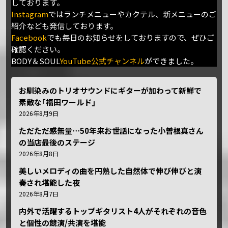
しております。
Instagram
ではランチメニューやカクテル、新メニューのご
紹介なども発信しております。
Facebook
でも毎日のお知らせをしておりますので、ぜひご
確認ください。
BODY＆SOUL
YouTube公式チャンネル
ができました。
お馴染みのトリオサウンドにギターが加わって新鮮で
素敵な｢福田ワールド｣
2026年8月9日
ただただ感無量⋯50年来お世話になった小曽根真さん
の当店最後のステージ
2026年8月8日
美しいメロディの曲を円熟した自然体で伸び伸びと演
奏され堪能した夜
2026年8月7日
内外で活躍するトップギタリスト4人がそれぞれの音色
と個性の競演/共演を堪能