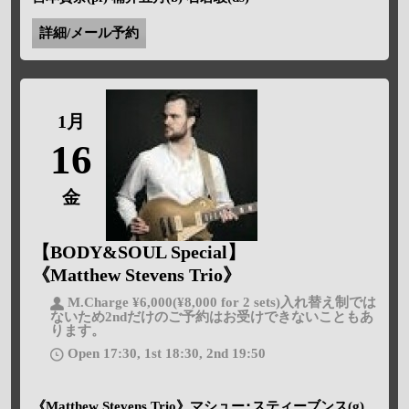
詳細/メール予約
1月
16
金
【BODY&SOUL Special】
《Matthew Stevens Trio》
M.Charge ¥6,000(¥8,000 for 2 sets)入れ替え制では
ないため2ndだけのご予約はお受けできないこともあ
ります。
Open 17:30, 1st 18:30, 2nd 19:50
《Matthew Stevens Trio》マシュー･スティーブンス(g)