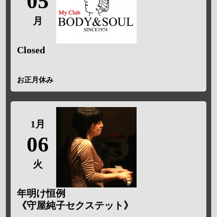
05
月
Closed
お正月休み
1月
06
火
年明け恒例
《守屋純子セクステット》