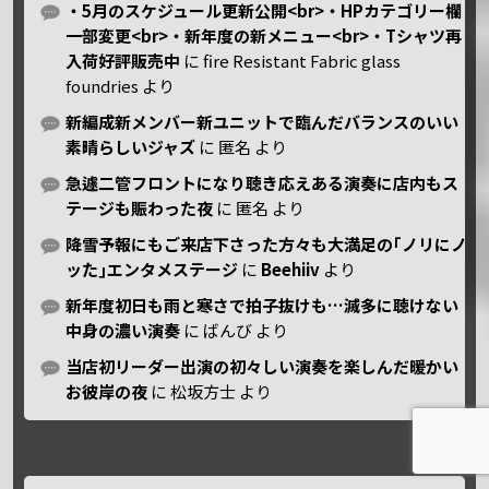
・5月のスケジュール更新公開<br>・HPカテゴリー欄
一部変更<br>・新年度の新メニュー<br>・Tシャツ再
入荷好評販売中
に
fire Resistant Fabric glass
foundries
より
新編成新メンバー新ユニットで臨んだバランスのいい
素晴らしいジャズ
に
匿名
より
急遽二管フロントになり聴き応えある演奏に店内もス
テージも賑わった夜
に
匿名
より
降雪予報にもご来店下さった方々も大満足の｢ノリにノ
ッた｣エンタメステージ
に
Beehiiv
より
新年度初日も雨と寒さで拍子抜けも…滅多に聴けない
中身の濃い演奏
に
ばんび
より
当店初リーダー出演の初々しい演奏を楽しんだ暖かい
お彼岸の夜
に
松坂方士
より