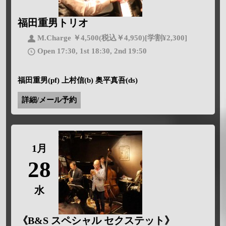
福田重男トリオ
M.Charge ￥4,500(税込￥4,950)[学割¥2,300]
Open 17:30, 1st 18:30, 2nd 19:50
福田重男(pf) 上村信(b) 奥平真吾(ds)
詳細/メール予約
1月
28
水
《B&S スペシャル セクステット》