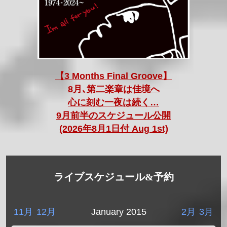
【3 Months Final Groove】
8月､第二楽章は佳境へ
心に刻む一夜は続く…
9月前半のスケジュール公開
(2026年8月1日付 Aug 1st)
ライブスケジュール&予約
11月
12月
January 2015
2月
3月