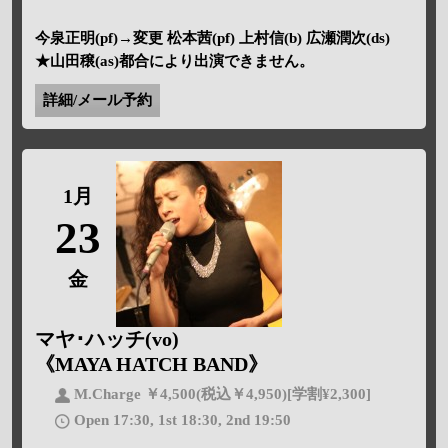
今泉正明(pf)→変更 松本茜(pf) 上村信(b) 広瀬潤次(ds)
★山田穣(as)都合により出演できません。
詳細/メール予約
1月
23
金
マヤ･ハッチ(vo)
《MAYA HATCH BAND》
M.Charge ￥4,500(税込￥4,950)[学割¥2,300]
Open 17:30, 1st 18:30, 2nd 19:50