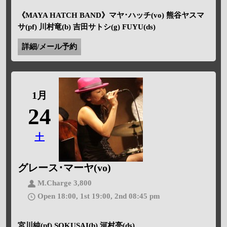
《MAYA HATCH BAND》マヤ･ハッチ(vo) 熊谷ヤスマ
サ(pf) 川村竜(b) 吉田サトシ(g) FUYU(ds)
詳細/メール予約
1月
24
土
グレース･マーヤ(vo)
M.Charge 3,800
Open 18:00, 1st 19:00, 2nd 08:45 pm
宮川純(pf) SOKUSAI(b) 河村亮(ds)