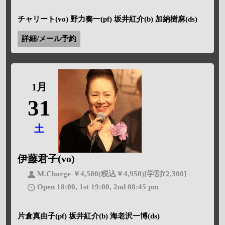
チャリート(vo) 野力奏一(pf) 坂井紅介(b) 加納樹麻(ds)
詳細/メール予約
1月
31
土
伊藤君子(vo)
M.Charge ￥4,500(税込￥4,950)[学割¥2,300]
Open 18:00, 1st 19:00, 2nd 08:45 pm
片倉真由子(pf) 坂井紅介(b) 海老沢一博(ds)