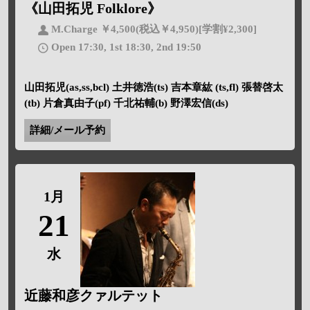
《山田拓児 Folklore》
M.Charge ￥4,500(税込￥4,950)[学割¥2,300]
Open 17:30, 1st 18:30, 2nd 19:50
山田拓児(as,ss,bcl) 土井徳浩(ts) 吉本章紘 (ts,fl) 張替啓太
(tb) 片倉真由子(pf) 千北祐輔(b) 野澤宏信(ds)
詳細/メール予約
1月
21
水
近藤和彦クァルテット