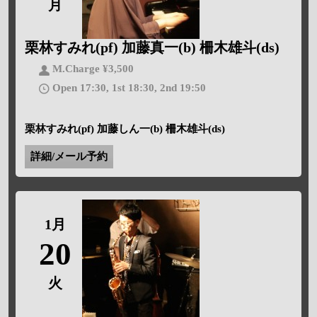
月
栗林すみれ(pf) 加藤真一(b) 柵木雄斗(ds)
M.Charge ¥3,500
Open 17:30, 1st 18:30, 2nd 19:50
栗林すみれ(pf) 加藤しん一(b) 柵木雄斗(ds)
詳細/メール予約
1月
20
火