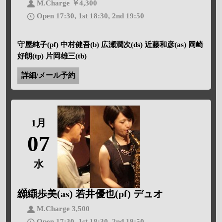
M.Charge ￥4,300
Open 17:30, 1st 18:30, 2nd 19:50
守屋純子(pf) 中村健吾(b) 広瀬潤次(ds) 近藤和彦(as) 岡崎
好朗(tp) 片岡雄三(tb)
詳細/メール予約
1月
07
水
纐纈歩美(as) 若井優也(pf) デュオ
M.Charge 3,500
Open 17:30, 1st 18:30, 2nd 19:50