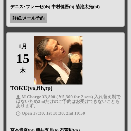
デニス･フレーゼ(ds) 中村健吾(b) 菊池太光(pf)
詳細/メール予約
1月
15
木
TOKU(vo,flh,tp)
M.Charge ¥3,800 (￥5,300 for 2 sets) 入れ替え制で
はないため2ndだけのご予約はお受けできないことも
あります。
Open 17:30, 1st 18:30, 2nd 19:50
宮本貴奈(pf) 楠井五月(b) 石若駿(ds)