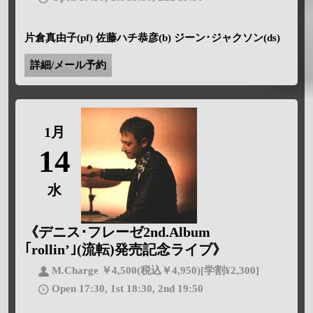
片倉真由子(pf) 佐藤ハチ恭彦(b) ジーン･ジャクソン(ds)
詳細/メール予約
1月
14
水
《デニス･フレーゼ2nd.Album
｢rollin’｣(流転)発売記念ライブ》
M.Charge ￥4,500(税込￥4,950)[学割¥2,300]
Open 17:30, 1st 18:30, 2nd 19:50