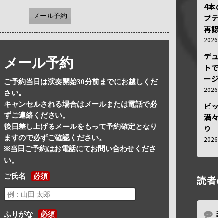
4
メール予約
プ
再認
202
デ
メール予約
トで
ー
ご予約当日は演奏開始30分前までにお越しくだ
202
さい。
キャンセルされる場合はメールまたは電話で必
ビ
ずご連絡ください。
満
後日差し上げるメールをもって予約確定となり
り
ますので必ずご確認ください。
202
※当日ご予約はお電話にてお問い合わせくださ
い。
ご氏名
必須
読者
ふりがな
必須