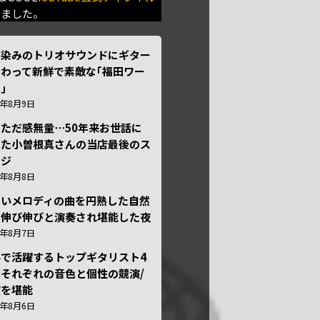
きました。
馴染みのトリオサウンドにギター
わって新鮮で素敵な｢福田ワー
｣
6年8月9日
ただ感無量⋯50年来お世話に
った小曽根真さんの当店最後のス
ージ
6年8月8日
しいメロディの曲を円熟した自然
で伸び伸びと演奏され堪能した夜
6年8月7日
外で活躍するトップギタリスト4
それぞれの音色と個性の競演/
演を堪能
6年8月6日