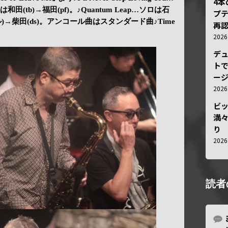
4
田(tb)→福田(pf)。♪Quantum Leap…ソロは石
プ
(バトル)→柴田(ds)。アンコール曲はスタンダード曲♪Time
再認
202
デ
トで
ー
202
ビ
満
り
202
読者