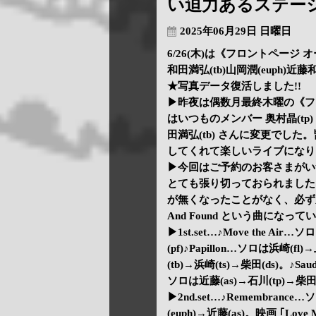
い迫力あるステー
2025年06月29日 日曜日
6/26(木)は《フロントページ オ
和田満弘(tb)山岡潤(euph)近藤和
★写真データ復活しました!!
▶昨夜は偶数月最終木曜の《フ
はいつものメンバー 奥村晶(tp) 
田満弘(tb) さんに変更でし
してくれて楽しいライブになり
▶今回はご予約のお客さまがい
とても張り切っておられました
が無くなったことがなく、必ず戻
And Found という曲になって
▶1st.set…♪Move the Ai
(pf)♪Papillon…ソロは浜崎(f
(tb)→浜崎(ts)→柴田(ds)。♪Sau
ソロは近藤(as)→石川(tp)→柴田(
▶2nd.set…♪Remembrance
(euph)→近藤(as)。映画 ｢Love Me 