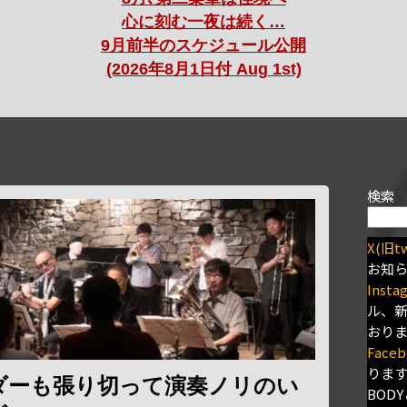
心に刻む一夜は続く…
9月前半のスケジュール公開
(2026年8月1日付 Aug 1st)
検索
X(旧tw
お知
Insta
ル、
おり
Faceb
りま
ダーも張り切って演奏ノリのい
BODY