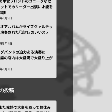
本の木管フロントのユニークなセ
テットでのリーダー出演に才能を
識!!
6年8月5日
ュオアルバムがライブクァルテッ
演奏された｢流れ｣のいいステ
ジ
6年8月4日
ッグバンドの迫力ある演奏に
々席の店内は大盛況で大盛り上が
6年8月3日
の投稿
また発熱で大事を取ってお休み