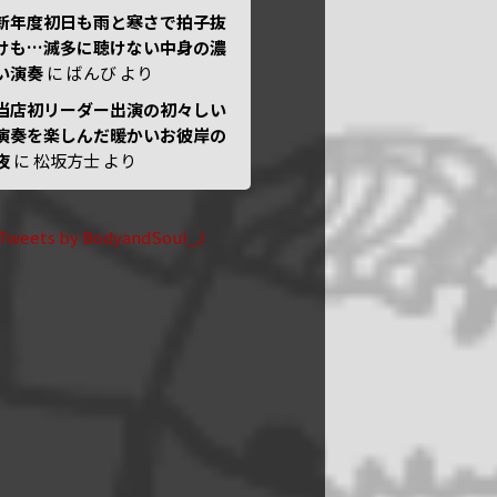
新年度初日も雨と寒さで拍子抜
けも…滅多に聴けない中身の濃
い演奏
に
ばんび
より
当店初リーダー出演の初々しい
演奏を楽しんだ暖かいお彼岸の
夜
に
松坂方士
より
Tweets by BodyandSoul_J