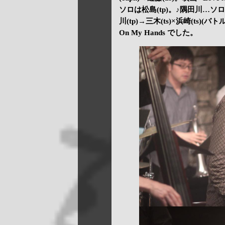
ソロは松島(tp)。♪隅田川…ソロは和
川(tp)→三木(ts)×浜崎(ts)
On My Hands でした。