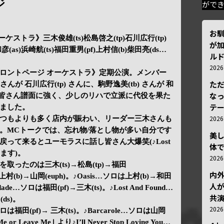
ジ
がで
お
ーケストラ》三木俊雄(ts)松島啓之(tp)石川広行(tp)
が加
彦(as)浜崎航(ts)福田重男(pf)上村信(b)柴田亮(ds…
ルド
202
ロントページ オーケストラ》定期公演。メンバー
ただ
さんが 石川広行(tp) さんに、駒野逸美(tb) さんが 和
な
た。皆さん譜面に強く、少しのリハで立派に代役を果た
テ
ました。
202
つもよりも多く店内が賑わい、リーダー三木さんも
。MCトークでは、忘れ物/落とし物が多い自分です
美
って来るとユーモラスに話し皆さん大爆笑(♪Lost
体
います)。
202
r…ソロを取ったのは三木(ts)→松島(tp)→福田
内
l)→上村(b)→山岡(euph)。♪Oasis…ソロは上村(b)→和田
人が
dade…ソロは福田(pf)→三木(ts)。♪Lost And Found…
共
ds)。
202
…ソロは福田(pf)→ 三木(ts)。♪Barcarole…ソロは山岡
or Leave Me｣ より♪I’ll Never Stop Loving You…