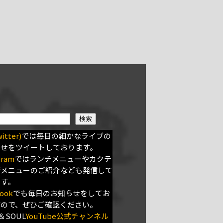
検索
itter)
では毎日の細かなライブの
らせをツイートしております。
gram
ではランチメニューやカクテ
新メニューのご紹介なども発信して
ます。
ook
でも毎日のお知らせをしてお
すので、ぜひご確認ください。
＆SOUL
YouTube公式チャンネル