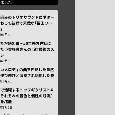
きました。
馴染みのトリオサウンドにギター
わって新鮮で素敵な｢福田ワー
｣
6年8月9日
ただ感無量⋯50年来お世話に
った小曽根真さんの当店最後のス
ージ
6年8月8日
しいメロディの曲を円熟した自然
で伸び伸びと演奏され堪能した夜
6年8月7日
外で活躍するトップギタリスト4
それぞれの音色と個性の競演/
演を堪能
6年8月6日