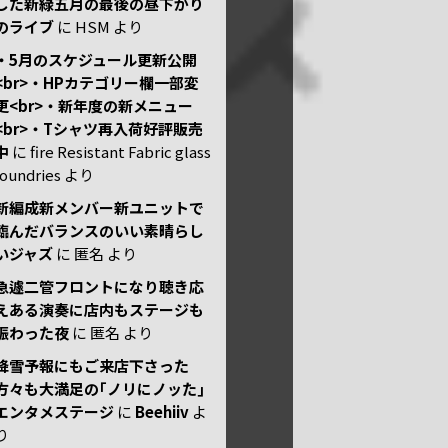
した新緑五月の最後の昼下がり
のライブ
に
HSM
より
・5月のスケジュール更新公開
<br>・HPカテゴリー欄一部変
更<br>・新年度の新メニュー
<br>・Tシャツ再入荷好評販売
中
に
fire Resistant Fabric glass
foundries
より
新編成新メンバー新ユニットで
臨んだバランスのいい素晴らし
いジャズ
に
匿名
より
急遽二管フロントになり聴き応
えある演奏に店内もステージも
賑わった夜
に
匿名
より
降雪予報にもご来店下さった
方々も大満足の｢ノリにノッた｣
エンタメステージ
に
Beehiiv
よ
り