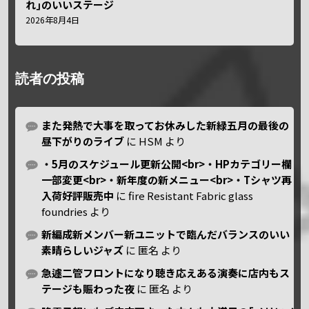
れ｣のいいステージ
2026年8月4日
読者の投稿
また発熱で大事を取ってお休みした新緑五月の最後の
昼下がりのライブ
に
HSM
より
・5月のスケジュール更新公開<br>・HPカテゴリー欄
一部変更<br>・新年度の新メニュー<br>・Tシャツ再
入荷好評販売中
に
fire Resistant Fabric glass
foundries
より
新編成新メンバー新ユニットで臨んだバランスのいい
素晴らしいジャズ
に
匿名
より
急遽二管フロントになり聴き応えある演奏に店内もス
テージも賑わった夜
に
匿名
より