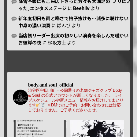
降雪予報にもご来店下さった方々も大満足の｢ノリにノ
ッた｣エンタメステージ
に
Beehiiv
より
新年度初日も雨と寒さで拍子抜けも…滅多に聴けない
中身の濃い演奏
に
ばんび
より
当店初リーダー出演の初々しい演奏を楽しんだ暖かい
お彼岸の夜
に
松坂方士
より
body.and.soul_official
渋谷区宇田川町・公園通りの老舗ジャズクラブ Body
& Soul の公式アカウントが新しくなりました。
ライ
ブスケジュールや新メニュー情報をお届けしてまいり
ます
※DMでのご予約・お問い合わせには対応
しておりません。ご了承くださいませ。