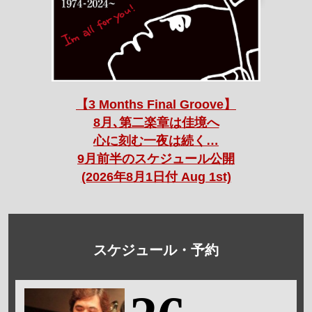
【3 Months Final Groove】
8月､第二楽章は佳境へ
心に刻む一夜は続く…
9月前半のスケジュール公開
(2026年8月1日付 Aug 1st)
スケジュール・予約