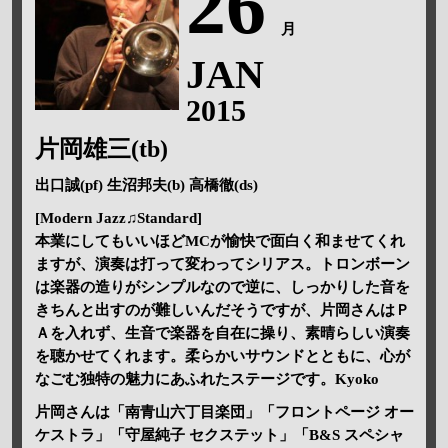
26
月
JAN
2015
片岡雄三(tb)
出口誠(pf) 生沼邦夫(b) 高橋徹(ds)
[Modern Jazz♫Standard]
本業にしてもいいほどMCが愉快で面白く和ませてくれ
ますが、演奏は打って変わってシリアス。トロンボーン
は楽器の造りがシンプルなので逆に、しっかりした音を
きちんと出すのが難しいんだそうですが、片岡さんはＰ
Ａを入れず、生音で楽器を自在に操り、素晴らしい演奏
を聴かせてくれます。柔らかいサウンドとともに、心が
なごむ独特の魅力にあふれたステージです。Kyoko
片岡さんは「南青山六丁目楽団」「フロントページ オー
ケストラ」「守屋純子 セクステット」「B&S スペシャ