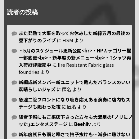
読者の投稿
また発熱で大事を取ってお休みした新緑五月の最後の
昼下がりのライブ
に
HSM
より
・5月のスケジュール更新公開<br>・HPカテゴリー欄
一部変更<br>・新年度の新メニュー<br>・Tシャツ再
入荷好評販売中
に
fire Resistant Fabric glass
foundries
より
新編成新メンバー新ユニットで臨んだバランスのいい
素晴らしいジャズ
に
匿名
より
急遽二管フロントになり聴き応えある演奏に店内もス
テージも賑わった夜
に
匿名
より
降雪予報にもご来店下さった方々も大満足の｢ノリにノ
ッた｣エンタメステージ
に
Beehiiv
より
新年度初日も雨と寒さで拍子抜けも…滅多に聴けない