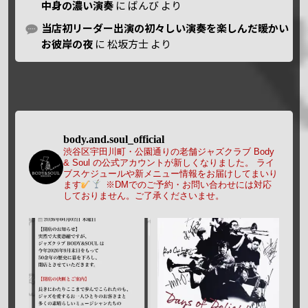
中身の濃い演奏
に
ばんび
より
当店初リーダー出演の初々しい演奏を楽しんだ暖かい
お彼岸の夜
に
松坂方士
より
body.and.soul_official
渋谷区宇田川町・公園通りの老舗ジャズクラブ Body
& Soul の公式アカウントが新しくなりました。
ライ
ブスケジュールや新メニュー情報をお届けしてまいり
ます
※DMでのご予約・お問い合わせには対応
しておりません。ご了承くださいませ。