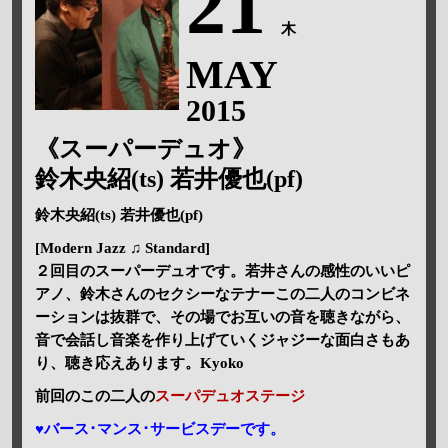
21
木
MAY
2015
《スーパーデュオ》
鈴木央紹(ts) 若井優也(pf)
鈴木央紹(ts) 若井優也(pf)
[Modern Jazz ♫ Standard]
２回目のスーパーデュオです。若井さんの感性のいいピ
アノ、鈴木さんのセクシーなテナーこの二人のコンビネ
ーションは抜群で、その場でお互いの音を聴きながら、
音で会話し音楽を作り上げていくジャジーな面白さもあ
り、聴き応えあります。Kyoko
前回のこの二人の
スーパデュオステージ
♥バース･マンス･サービスデーです。