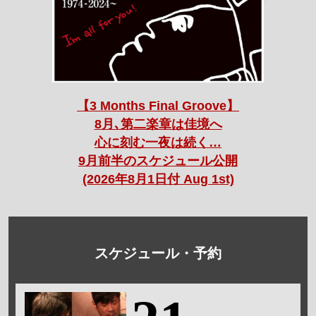
【3 Months Final Groove】
8月､第二楽章は佳境へ
心に刻む一夜は続く…
9月前半のスケジュール公開
(2026年8月1日付 Aug 1st)
スケジュール・予約