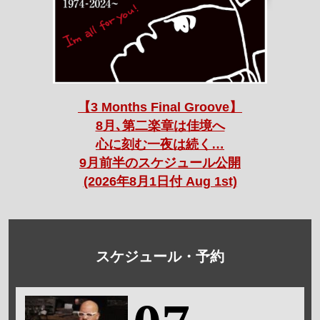
【3 Months Final Groove】
8月､第二楽章は佳境へ
心に刻む一夜は続く…
9月前半のスケジュール公開
(2026年8月1日付 Aug 1st)
スケジュール・予約