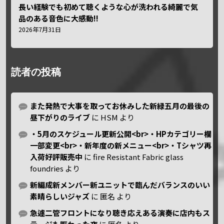
長い経験でも初めて聴くような心が洗われる綺麗で気
品のある音色に大感動!!
2026年7月31日
読者の投稿
また発熱で大事を取ってお休みした新緑五月の最後の
昼下がりのライブ
に
HSM
より
・5月のスケジュール更新公開<br>・HPカテゴリー欄
一部変更<br>・新年度の新メニュー<br>・Tシャツ再
入荷好評販売中
に
fire Resistant Fabric glass
foundries
より
新編成新メンバー新ユニットで臨んだバランスのいい
素晴らしいジャズ
に
匿名
より
急遽二管フロントになり聴き応えある演奏に店内もス