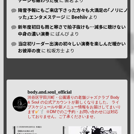
テージも賑わった夜
に
匿名
より
降雪予報にもご来店下さった方々も大満足の｢ノリにノ
ッた｣エンタメステージ
に
Beehiiv
より
新年度初日も雨と寒さで拍子抜けも…滅多に聴けない
中身の濃い演奏
に
ばんび
より
当店初リーダー出演の初々しい演奏を楽しんだ暖かい
お彼岸の夜
に
松坂方士
より
body.and.soul_official
渋谷区宇田川町・公園通りの老舗ジャズクラブ Body
& Soul の公式アカウントが新しくなりました。
ライ
ブスケジュールや新メニュー情報をお届けしてまいり
ます
※DMでのご予約・お問い合わせには対応
しておりません。ご了承くださいませ。