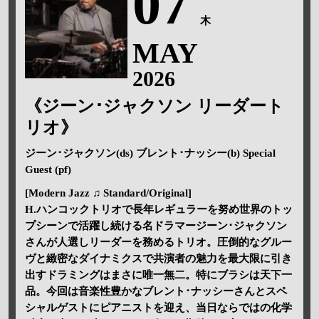
07
木
MAY
2026
《ジーン･ジャクソン リーダート
リオ》
ジーン･ジャクソン(ds) ブレント･ナッシー(b) Special
Guest (pf)
[Modern Jazz ♫ Standard/Original]
H.ハンコックトリオで長年レギュラーを努め世界のトッ
プシーンで活躍し続ける名ドラマージーン･ジャクソン
さんが人選しリーダーを務めるトリオ。圧倒的なグルー
ヴと緻密なダイナミクスで共演者の魅力を最大限に引き
出すドラミングはまさに唯一無二。特にブラシは天下一
品。今回は音楽性豊かなブレント･ナッシーさんとスペ
シャルゲストにピアニストを迎え、当日ならではの化学