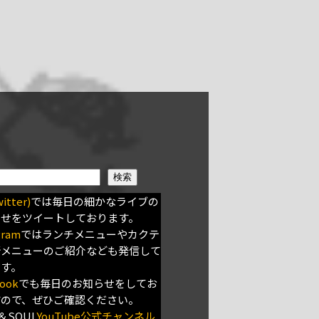
検索
itter)
では毎日の細かなライブの
らせをツイートしております。
gram
ではランチメニューやカクテ
新メニューのご紹介なども発信して
ます。
ook
でも毎日のお知らせをしてお
すので、ぜひご確認ください。
＆SOUL
YouTube公式チャンネル