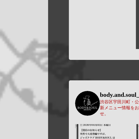
body.and.soul_
渋谷区宇田川町・公園
新メニュー情報をお
せ。