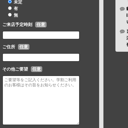
未定
有
無
ご来店予定時刻
任意
ご住所
任意
その他ご要望
任意