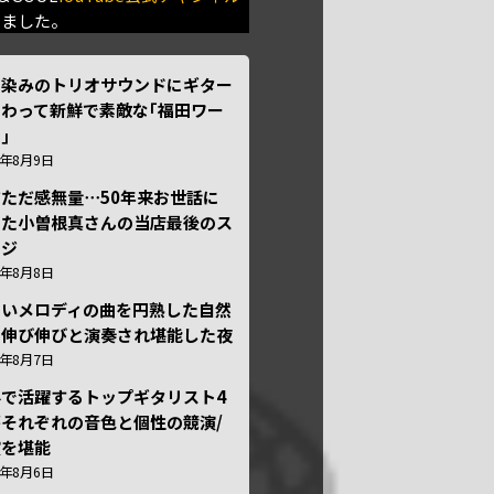
きました。
馴染みのトリオサウンドにギター
わって新鮮で素敵な｢福田ワー
｣
6年8月9日
ただ感無量⋯50年来お世話に
った小曽根真さんの当店最後のス
ージ
6年8月8日
しいメロディの曲を円熟した自然
で伸び伸びと演奏され堪能した夜
6年8月7日
外で活躍するトップギタリスト4
それぞれの音色と個性の競演/
演を堪能
6年8月6日