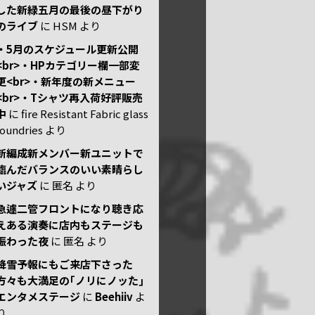
した新緑五月の最後の昼下がり
のライブ
に
HSM
より
・5月のスケジュール更新公開
<br>・HPカテゴリー欄一部変
更<br>・新年度の新メニュー
<br>・Tシャツ再入荷好評販売
中
に
fire Resistant Fabric glass
foundries
より
新編成新メンバー新ユニットで
臨んだバランスのいい素晴らし
いジャズ
に
匿名
より
急遽二管フロントになり聴き応
えある演奏に店内もステージも
賑わった夜
に
匿名
より
降雪予報にもご来店下さった
方々も大満足の｢ノリにノッた｣
エンタメステージ
に
Beehiiv
よ
り