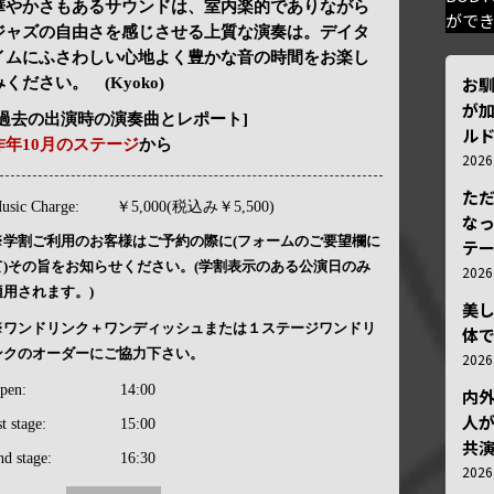
華やかさもあるサウンドは、室内楽的でありながら
がで
ジャズの自由さを感じさせる上質な演奏は。デイタ
イムにふさわしい心地よく豊かな音の時間をお楽し
お
みください。 (Kyoko)
が加
[過去の出演時の演奏曲とレポート]
ルド
昨年10月のステージ
から
202
ただ
usic Charge:
￥5,000(税込み￥5,500)
な
※学割ご利用のお客様はご予約の際に(フォームのご要望欄に
テ
て)その旨をお知らせください。(学割表示のある公演日のみ
202
適用されます。)
美
※ワンドリンク＋ワンディッシュまたは１ステージワンドリ
体
ンクのオーダーにご協力下さい。
202
pen:
14:00
内
人が
st stage:
15:00
共
nd stage:
16:30
202