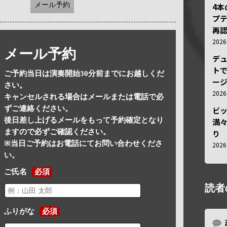
メール予約
4
プ
再認
202
メール予約
デ
トで
ご予約当日は演奏開始30分前までにお越しくだ
ー
さい。
202
キャンセルされる場合はメールまたは電話で必
ずご連絡ください。
ビ
後日差し上げるメールをもって予約確定となり
満
ますので必ずご確認ください。
り
※当日ご予約はお電話にてお問い合わせくださ
202
い。
ご氏名
必須
読者
ふりがな
必須