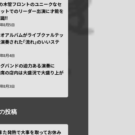
本の木管フロントのユニークなセ
テットでのリーダー出演に才能を
識!!
6年8月5日
ュオアルバムがライブクァルテッ
演奏された｢流れ｣のいいステ
ジ
6年8月4日
ッグバンドの迫力ある演奏に
々席の店内は大盛況で大盛り上が
6年8月3日
の投稿
また発熱で大事を取ってお休み