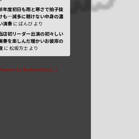
新年度初日も雨と寒さで拍子抜
けも…滅多に聴けない中身の濃
い演奏
に
ばんび
より
当店初リーダー出演の初々しい
演奏を楽しんだ暖かいお彼岸の
夜
に
松坂方士
より
Tweets by BodyandSoul_J