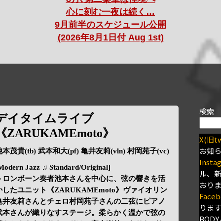
心に刻む一夜は続く…
9月前半のスケジュール公開
(2026年8月1日付 Aug 1st)
検索
デイタイムライブ
《ZARUKAMEmoto》
X(旧tw
お知
本茂貴(tb) 武本和大(pf) 亀井友莉(vln) 村岡苑子(vc)
Insta
Modern Jazz ♫ Standard/Original]
ル、
トロンボーン奏者池本さんを中心に、弦の響きを活
おり
かしたユニット《ZARUKAMEmoto》ヴァイオリン
Faceb
亀井友莉さんとチェロ村岡苑子さんの二弦にピアノ
りま
武本さんが織りなすステージ。柔らかく温かで弦の
BODY