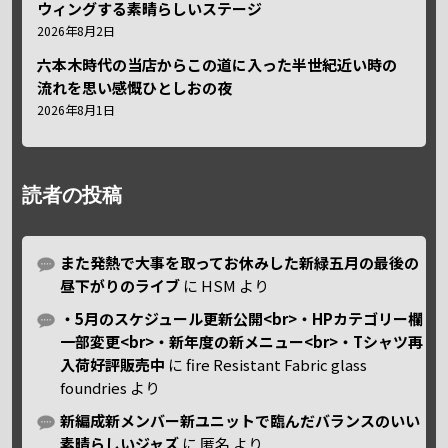
ウィングする素晴らしいステージ
2026年8月2日
六本木時代の当店からこの道に入った半世紀近い時の
流れを思い感慨ひとしおの夜
2026年8月1日
読者の投稿
また発熱で大事を取ってお休みした新緑五月の最後の
昼下がりのライブ
に
HSM
より
・5月のスケジュール更新公開<br>・HPカテゴリー欄
一部変更<br>・新年度の新メニュー<br>・Tシャツ再
入荷好評販売中
に
fire Resistant Fabric glass
foundries
より
新編成新メンバー新ユニットで臨んだバランスのいい
素晴らしいジャズ
に
匿名
より