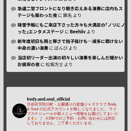
急遽二管フロントになり聴き応えある演奏に店内もス
テージも賑わった夜
に
匿名
より
降雪予報にもご来店下さった方々も大満足の｢ノリにノ
ッた｣エンタメステージ
に
Beehiiv
より
新年度初日も雨と寒さで拍子抜けも…滅多に聴けない
中身の濃い演奏
に
ばんび
より
当店初リーダー出演の初々しい演奏を楽しんだ暖かい
お彼岸の夜
に
松坂方士
より
body.and.soul_official
渋谷区宇田川町・公園通りの老舗ジャズクラブ Body
& Soul の公式アカウントが新しくなりました。
ライ
ブスケジュールや新メニュー情報をお届けしてまいり
ます
※DMでのご予約・お問い合わせには対応
しておりません。ご了承くださいませ。