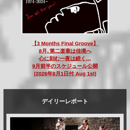
【3 Months Final Groove】
8月､第二楽章は佳境へ
心に刻む一夜は続く…
9月前半のスケジュール公開
(2026年8月1日付 Aug 1st)
デイリーレポート