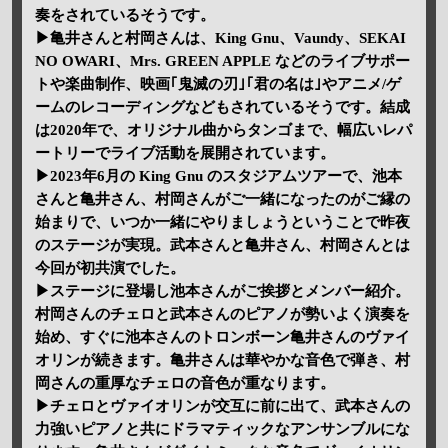
奏をされているそうです。
▶亀井さんと村岡さんは、King Gnu、Vaundy、SEKAI
NO OWARI、Mrs. GREEN APPLE などのライブサポー
トや楽曲制作、映画｢鬼滅の刃｣｢君の名は｣やアニメ/ゲ
ームのレコーディングなどもされているそうです。結成
は2020年で、オリジナル曲からタンゴまで、幅広いレパ
ートリーでライブ活動を展開されています。
▶2023年6月の King Gnu のスタジアムツアーで、池本
さんと亀井さん、村岡さんがご一緒になったのがご縁の
始まりで、いつか一緒にやりましょうということで昨夜
のステージが実現。武本さんと亀井さん、村岡さんとは
今回が初共演でした。
▶ステージに登場し池本さんがご挨拶とメンバー紹介。
村岡さんのチェロと武本さんのピアノが勢いよく演奏を
始め、すぐに池本さんのトロンボーン亀井さんのヴァイ
オリンが続きます。亀井さんは華やかな音色で弾き、村
岡さんの重厚なチェロの音色が重なります。
▶チェロとヴァイオリンが交互に前に出て、武本さんの
力強いピアノと共にドラマティックなアンサンブルにな