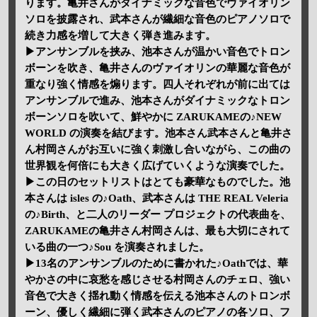
ります。亀井さんがダイナミックな音色でヴァイオリン
ソロを披露され、武本さんが繊細な音色のピアノソロで
続き力感を増して大きく弾き進みます。
▶アンサンブルを挟み、池本さんが温かい音色でトロン
ボーンを吹き、亀井さんのヴァイオリンの華麗な音色が
重なり強く情感を煽ります。四人それぞれが前に出ては
アンサンブルで進み、池本さんがダイナミックなトロン
ボーンソロを吹いて、鮮やかに ZARUKAMEの♪NEW
WORLD の演奏を結びます。池本さん武本さんと亀井さ
ん村岡さんがお互いに強く刺激し合いながら、この曲の
世界観を何倍にも大きく広げていくような演奏でした。
▶この日のセットリストはとても豪華なものでした。池
本さんは isles の♪Oath、武本さんは THE REAL Veleria
の♪Birth、と二人のリーダー プロジェクトの代表曲を、
ZARUKAMEの亀井さん村岡さんは、最も大切にされて
いる曲の一つ♪Sou を演奏されました。
▶13名のアンサンブルのために書かれた♪Oathでは、華
やかさの中に哀愁を感じさせる村岡さんのチェロ、強い
音色で大きく揺れ動く情感を伝える池本さんのトロンボ
ーン、優しく繊細に弾く武本さんのピアノの各ソロ、フ