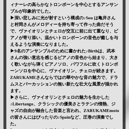
ィナーレの高らかなトロンボーンを中心とするアンサン
ブルが印象的でした。
▶深い悲しみに光が射すという構成の♪Sou は亀井さん
と村岡さんがメロディーを持ち寄って作った曲だそう
で、ヴァイオリンとチェロが交互に前に出て重なり、ピ
アノが寄り添い、温かいトロンボーンの音色が癒しを与
えるような演奏になりました。
▶9名のアンサンブルのために書かれた♪Birthは、武本
さんの強い意志を感じるピアノの音色から始まり、大き
く歌いながら弾くピアノソロ、パワフルに吹くトロンボ
ーンソロを中心に、ヴァイオリン、チェロが続きます。
ZARUKAMEさんならではの華やかな音の魅力で、ドラ
ムスとパーカッションの無い新たな壮大な風景が描かれ
ます。
▶さらに、ヴァイオリンとチェロの魅力を生かした
♪Libertango、クラシックの優美さとラテンの情熱、ジ
ャズの自由が融合した音楽と言われ、ZARUKAMEmoto
の皆さんにはぴったりの♪Spainなど、圧巻の演奏でし
た。