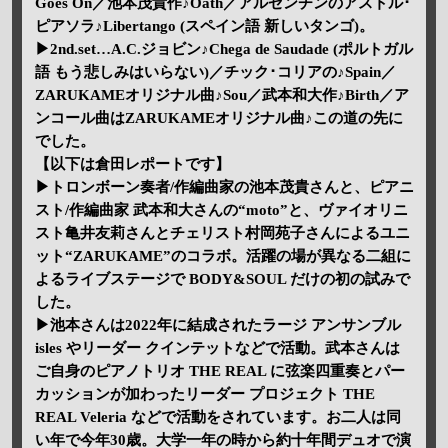
Goes On／池本茂貴作♪Oath／アルゼンチンのアストル･
ピアソラ♪Libertango (スペイン語 新しいタンゴ)。
▶2nd.set…A.C.ジョビン♪Chega de Saudade (ポルトガル
語 もう悲しみはいらない)／チック･コリアの♪Spain／
ZARUKAMEオリジナル曲♪Sou／武本和大作♪Birth／ア
ンコール曲はZARUKAMEオリジナル曲♪この道の先に
でした。
【以下は倉田レポートです】
▶トロンボーン奏者/作編曲家の池本茂貴さんと、ピアニ
スト/作編曲家 武本和大さんの“moto”と、ヴァイオリニ
スト亀井友莉さんとチェリスト村岡苑子さんによるユニ
ット“ZARUKAME”のコラボ。活躍の場が異なる二組に
よるライブステージで BODY&SOUL だけの初の試みで
した。
▶池本さんは2022年に結成されたラージ アンサンブル
isles やリーダー クインテットなどで活動。武本さんは
ご自身のピアノトリオ THE REAL に弦楽四重奏とパー
カッションが加わったリーダー プロジェクト THE
REAL Veleria などで活動をされています。お二人は同
い年で今年30歳。大学一年の時から約十年間デュオで演