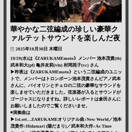
華やかな二弦編成の珍しい豪華ク
ァルテットサウンドを楽しんだ夜
2025年10月30日 木曜日
10/29(水)は《ZARUKAMEmoto》メンバー 池本茂貴(tb)
武本和大(pf) 亀井友莉(vln) 村岡苑子(vc) さん
▶昨夜は《ZARUKAMEmoto》という二弦編成のユニッ
トで、メンバーはトロンボーン池本茂貴さんピアノ武本
さんに、バイオリンとチェロの二弦の豪華なサウンドを
楽しませていただきました。弦楽器が入るとサウンドが
ゴージャスになりますね。詳しいレポートは倉田さんに
お願いしましたのでご覧くださいませ。
◉演奏曲は
▶1st.set…ZARUKAMEオリジナル曲♪New World／池本
茂貴作♪Hidamari (陽だまり)／武本和大作♪As Time