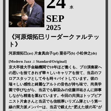
24
水
SEP
2025
《河原畑拓巳リーダークァルテッ
ト》
河原畑拓巳(as) 片倉真由子(pf) 粟谷巧(b) 小松伸之(ds)
[Modern Jazz ♫ Standard/Original]
京大卒後大手金融機関で10年ほど働くも、プロ演奏家へ
の思いを捨てきれず華々しいキャリアを捨て、当店のフ
ロアスタッフとして今も時々バイトしています。彼の
瑞々しい感性と綺麗なアルトの音色が持ち味で、尚美学
園で学びながら、当店でも馴染みの佐藤洋祐さんに師事
しながら精進を重ねています。今回の共演はトップピア
ニスト片倉さんと当店でも信頼厚いリズム隊という第一
線の実力派メンバーは、当店で鍛えた“肥えた彼の耳”が