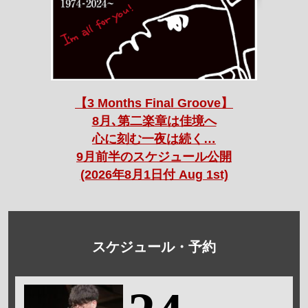
【3 Months Final Groove】
8月､第二楽章は佳境へ
心に刻む一夜は続く…
9月前半のスケジュール公開
(2026年8月1日付 Aug 1st)
スケジュール・予約