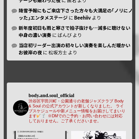
テージも賑わった夜
に
匿名
より
降雪予報にもご来店下さった方々も大満足の｢ノリにノ
ッた｣エンタメステージ
に
Beehiiv
より
新年度初日も雨と寒さで拍子抜けも…滅多に聴けない
中身の濃い演奏
に
ばんび
より
当店初リーダー出演の初々しい演奏を楽しんだ暖かい
お彼岸の夜
に
松坂方士
より
body.and.soul_official
渋谷区宇田川町・公園通りの老舗ジャズクラブ Body
& Soul の公式アカウントが新しくなりました。
ライ
ブスケジュールや新メニュー情報をお届けしてまいり
ます
※DMでのご予約・お問い合わせには対応
しておりません。ご了承くださいませ。