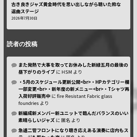
古き良きジャズ黄金時代を思い出しながら聴いた粋な
選曲ステージ
2026年7月30日
読者の投稿
また発熱で大事を取ってお休みした新緑五月の最後の
昼下がりのライブ
に
HSM
より
・5月のスケジュール更新公開<br>・HPカテゴリー欄
一部変更<br>・新年度の新メニュー<br>・Tシャツ再
入荷好評販売中
に
fire Resistant Fabric glass
foundries
より
新編成新メンバー新ユニットで臨んだバランスのいい
素晴らしいジャズ
に
匿名
より
急遽二管フロントになり聴き応えある演奏に店内もス