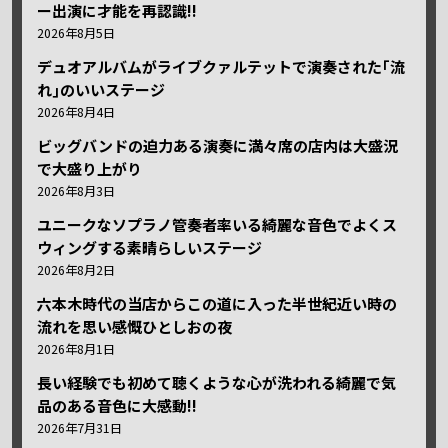
ー出演に才能を再認識!!
2026年8月5日
デュオアルバムがライブクァルテットで演奏された｢流
れ｣のいいステージ
2026年8月4日
ビッグバンドの迫力ある演奏に満々席の店内は大盛況
で大盛り上がり
2026年8月3日
ユニークなソプラノ管奏者率いる綺麗な音色でよくス
ウィングする素晴らしいステージ
2026年8月2日
六本木時代の当店からこの道に入った半世紀近い時の
流れを思い感慨ひとしおの夜
2026年8月1日
長い経験でも初めて聴くような心が洗われる綺麗で気
品のある音色に大感動!!
2026年7月31日