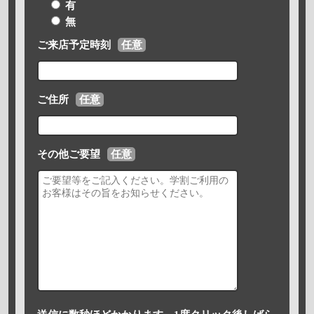
有
無
ご来店予定時刻
任意
ご住所
任意
その他ご要望
任意