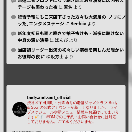
急遽二管フロントになり聴き応えある演奏に店内もス
テージも賑わった夜
に
匿名
より
降雪予報にもご来店下さった方々も大満足の｢ノリにノ
ッた｣エンタメステージ
に
Beehiiv
より
新年度初日も雨と寒さで拍子抜けも…滅多に聴けない
中身の濃い演奏
に
ばんび
より
当店初リーダー出演の初々しい演奏を楽しんだ暖かい
お彼岸の夜
に
松坂方士
より
body.and.soul_official
渋谷区宇田川町・公園通りの老舗ジャズクラブ Body
& Soul の公式アカウントが新しくなりました。
ライ
ブスケジュールや新メニュー情報をお届けしてまいり
ます
※DMでのご予約・お問い合わせには対応
しておりません。ご了承くださいませ。