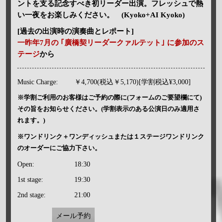
ントを支る記念すべき初リーダー出演。フレッシュで熱
い一夜をお楽しみください。 (Kyoko+AI Kyoko)
[過去の出演時の演奏曲とレポート]
一昨年7月の ｢廣橋契リーダークァルテット｣ に参加のス
テージ
から
Music Charge:
￥4,700(税込￥5,170)[学割税込¥3,000]
※学割ご利用のお客様はご予約の際に(フォームのご要望欄にて)
その旨をお知らせください。(学割表示のある公演日のみ適用さ
れます。)
※ワンドリンク＋ワンディッシュまたは１ステージワンドリンク
のオーダーにご協力下さい。
Open:
18:30
1st stage:
19:30
2nd stage:
21:00
メール予約