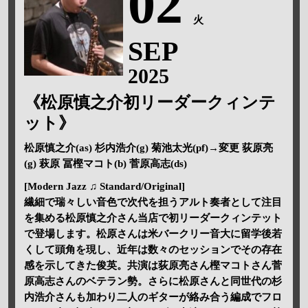
02
火
SEP
2025
《松原慎之介初リーダークィンテ
ット》
松原慎之介(as) 杉内浩介(g) 菊池太光(pf)→変更 荻原亮
(g) 萩原 冨樫マコト(b) 菅原高志(ds)
[Modern Jazz ♫ Standard/Original]
繊細で瑞々しい音色で次代を担うアルト奏者として注目
を集める松原慎之介さん当店で初リーダークィンテット
で登場します。松原さんは米バークリー音大に留学後若
くして頭角を現し、近年は数々のセッションでその存在
感を示してきた俊英。共演は荻原亮さん樫マコトさん菅
原高志さんのベテラン勢。さらに松原さんと同世代の杉
内浩介さんも加わり二人のギターが絡み合う編成でフロ