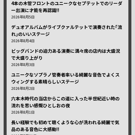
4本の木管フロントのユニークなセプテットでのリーダ
ー出演に才能を再認識!!
2026年8月5日
デュオアルバムがライブクァルテットで演奏された｢流
れ｣のいいステージ
2026年8月4日
ビッグバンドの迫力ある演奏に満々席の店内は大盛況
で大盛り上がり
2026年8月3日
ユニークなソプラノ管奏者率いる綺麗な音色でよくス
ウィングする素晴らしいステージ
2026年8月2日
六本木時代の当店からこの道に入った半世紀近い時の
流れを思い感慨ひとしおの夜
2026年8月1日
長い経験でも初めて聴くような心が洗われる綺麗で気
品のある音色に大感動!!