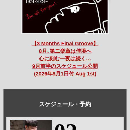
【3 Months Final Groove】
8月､第二楽章は佳境へ
心に刻む一夜は続く…
9月前半のスケジュール公開
(2026年8月1日付 Aug 1st)
スケジュール・予約