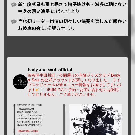
新年度初日も雨と寒さで拍子抜けも…滅多に聴けない
中身の濃い演奏
に
ばんび
より
当店初リーダー出演の初々しい演奏を楽しんだ暖かい
お彼岸の夜
に
松坂方士
より
body.and.soul_official
渋谷区宇田川町・公園通りの老舗ジャズクラブ Body
& Soul の公式アカウントが新しくなりました。
ライ
ブスケジュールや新メニュー情報をお届けしてまいり
ます
※DMでのご予約・お問い合わせには対応
しておりません。ご了承くださいませ。