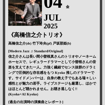
04
金
JUL
2025
《高橋信之介トリオ》
高橋信之介(ds) 竹下玲央(pf) 戸坂那姫(b)
[Modern Jazz ♫ Standard/Original]
信之介さんは長い間小曽根真さんのトリオやノーネーム
ホーセスで、レギュラードラマーとして小曽根さんの音
楽を支えてきた一人。力強く繊細でセンス抜群のドラミ
ングで圧倒的な存在感をもつ Kyoko 推しのドラマーで
す。サイドメンバーは、自身の教え子でもある瑞々しい
感性とが魅力の若手。ライブステージも厳選し、ほかで
はほとんど聴かれません。お聴き逃しなく!!
(Kyoko+AI Kyoko)
[過去の出演時の演奏曲とレポート]