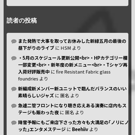
読者の投稿
また発熱で大事を取ってお休みした新緑五月の最後の
昼下がりのライブ
に
HSM
より
・5月のスケジュール更新公開<br>・HPカテゴリー欄
一部変更<br>・新年度の新メニュー<br>・Tシャツ再
入荷好評販売中
に
fire Resistant Fabric glass
foundries
より
新編成新メンバー新ユニットで臨んだバランスのいい
素晴らしいジャズ
に
匿名
より
急遽二管フロントになり聴き応えある演奏に店内もス
テージも賑わった夜
に
匿名
より
降雪予報にもご来店下さった方々も大満足の｢ノリにノ
ッた｣エンタメステージ
に
Beehiiv
より