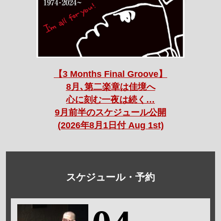
【3 Months Final Groove】
8月､第二楽章は佳境へ
心に刻む一夜は続く…
9月前半のスケジュール公開
(2026年8月1日付 Aug 1st)
スケジュール・予約