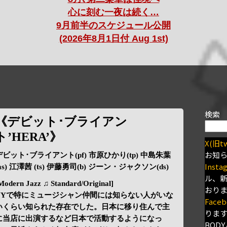
心に刻む一夜は続く…
9月前半のスケジュール公開
(2026年8月1日付 Aug 1st)
検索
《デビット･ブライアン
ト’HERA’》
X(旧tw
お知
デビット･ブライアント(pf) 市原ひかり(tp) 中島朱葉
Insta
as) 江澤茜 (ts) 伊藤勇司(b) ジーン・ジャクソン(ds)
ル、
Modern Jazz ♫ Standard/Original]
おり
NYで特にミュージシャン仲間には知らない人がいな
Faceb
いくらい知られた存在でした。日本に移り住んで主
りま
に当店に出演するなど日本で活動するようになっ
BODY