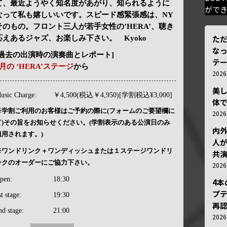
て、最近ようやく知名度があがり、知られるように
がで
なって私も嬉しいいです。スピード感緊張感は、NY
そのもの。フロント三人が若手女性の’HERA’、聴き
ただ
応えあるジャズ、お楽しみ下さい。 Kyoko
な
[過去の出演時の演奏曲とレポート]
テ
5月の ‘HERA’ステージ
から
202
美
usic Charge:
￥4,500(税込￥4,950)[学割税込¥3,000]
体
※学割ご利用のお客様はご予約の際に(フォームのご要望欄に
202
て)その旨をお知らせください。(学割表示のある公演日のみ
内
適用されます。)
人が
※ワンドリンク＋ワンディッシュまたは１ステージワンドリ
共
ンクのオーダーにご協力下さい。
202
pen:
18:30
4
プ
st stage:
19:30
再認
nd stage:
21:00
202