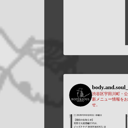
body.and.soul_
渋谷区宇田川町・公園
新メニュー情報をお
せ。