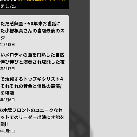
きました。
ただ感無量⋯50年来お世話に
った小曽根真さんの当店最後のス
ージ
6年8月8日
しいメロディの曲を円熟した自然
で伸び伸びと演奏され堪能した夜
6年8月7日
外で活躍するトップギタリスト4
それぞれの音色と個性の競演/
演を堪能
6年8月6日
本の木管フロントのユニークなセ
テットでのリーダー出演に才能を
識!!
6年8月5日