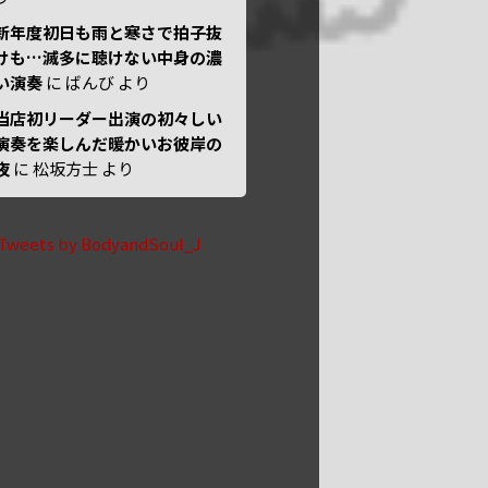
新年度初日も雨と寒さで拍子抜
けも…滅多に聴けない中身の濃
い演奏
に
ばんび
より
当店初リーダー出演の初々しい
演奏を楽しんだ暖かいお彼岸の
夜
に
松坂方士
より
Tweets by BodyandSoul_J