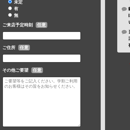
未定
有
無
ご来店予定時刻
任意
ご住所
任意
その他ご要望
任意