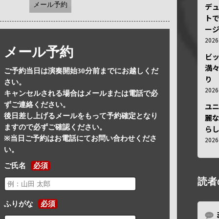
メール予約
デ
トで
ー
202
メール予約
ビ
満
ご予約当日は演奏開始30分前までにお越しくだ
り
さい。
202
キャンセルされる場合はメールまたは電話で必
ずご連絡ください。
ユ
後日差し上げるメールをもって予約確定となり
麗
ますので必ずご確認ください。
ら
※当日ご予約はお電話にてお問い合わせくださ
202
い。
ご氏名
必須
読者
ふりがな
必須