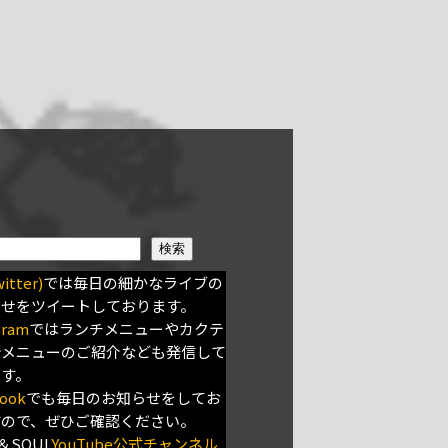
検索
itter)
では毎日の細かなライブの
らせをツイートしております。
gram
ではランチメニューやカクテ
新メニューのご紹介なども発信して
ます。
ook
でも毎日のお知らせをしてお
すので、ぜひご確認ください。
＆SOUL
YouTube公式チャンネル