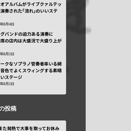
ュオアルバムがライブクァルテッ
演奏された｢流れ｣のいいステ
ジ
6年8月4日
ッグバンドの迫力ある演奏に
々席の店内は大盛況で大盛り上が
6年8月3日
ニークなソプラノ管奏者率いる綺
な音色でよくスウィングする素晴
しいステージ
6年8月2日
の投稿
また発熱で大事を取ってお休み