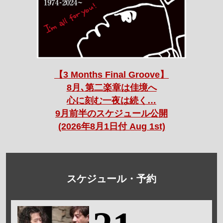
【3 Months Final Groove】
8月､第二楽章は佳境へ
心に刻む一夜は続く…
9月前半のスケジュール公開
(2026年8月1日付 Aug 1st)
スケジュール・予約