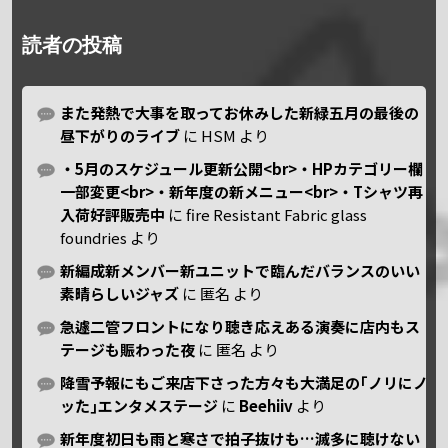
読者の投稿
また発熱で大事を取ってお休みした新緑五月の最後の
昼下がりのライブ
に
HSM
より
・5月のスケジュール更新公開<br>・HPカテゴリー欄
一部変更<br>・新年度の新メニュー<br>・Tシャツ再
入荷好評販売中
に
fire Resistant Fabric glass
foundries
より
新編成新メンバー新ユニットで臨んだバランスのいい
素晴らしいジャズ
に
匿名
より
急遽二管フロントになり聴き応えある演奏に店内もス
テージも賑わった夜
に
匿名
より
降雪予報にもご来店下さった方々も大満足の｢ノリにノ
ッた｣エンタメステージ
に
Beehiiv
より
新年度初日も雨と寒さで拍子抜けも…滅多に聴けない