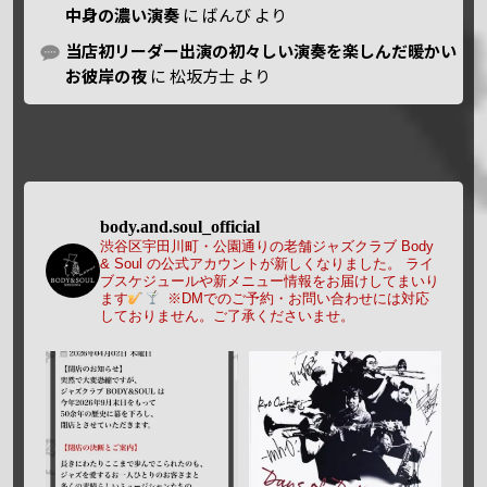
中身の濃い演奏
に
ばんび
より
当店初リーダー出演の初々しい演奏を楽しんだ暖かい
お彼岸の夜
に
松坂方士
より
body.and.soul_official
渋谷区宇田川町・公園通りの老舗ジャズクラブ Body
& Soul の公式アカウントが新しくなりました。
ライ
ブスケジュールや新メニュー情報をお届けしてまいり
ます
※DMでのご予約・お問い合わせには対応
しておりません。ご了承くださいませ。