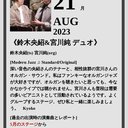
21
月
AUG
2023
《鈴木央紹&宮川純 デュオ》
鈴木央紹(ts) 宮川純(org)
[Modern Jazz ♫ Standard/Original]
深い音色の央紹さんのテナーと、相性抜群の宮川さんの
オルガン・サウンド。私はファンキーなオルガンジャズ
が大好きですが、オルガンを聴きたいと思っても、今な
かなかライブでは聴かれません。宮川さんも普段は需要
の多いピアニストとして活動されているようです。よく
グルーブするステージ、ぜひ私と一緒に楽しみましょ
う。 Kyoko
[過去の出演時の演奏曲とレポート]
5月のステージ
から