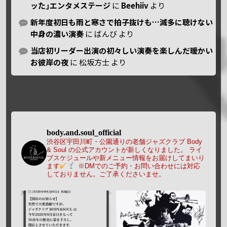
ッた｣エンタメステージ
に
Beehiiv
より
新年度初日も雨と寒さで拍子抜けも…滅多に聴けない
中身の濃い演奏
に
ばんび
より
当店初リーダー出演の初々しい演奏を楽しんだ暖かい
お彼岸の夜
に
松坂方士
より
body.and.soul_official
渋谷区宇田川町・公園通りの老舗ジャズクラブ Body
& Soul の公式アカウントが新しくなりました。
ライ
ブスケジュールや新メニュー情報をお届けしてまいり
ます
※DMでのご予約・お問い合わせには対応
しておりません。ご了承くださいませ。