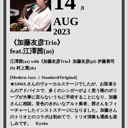
14
月
AUG
2023
《加藤友彦Trio》
feat.江澤茜(as)
江澤茜(as) with《加藤友彦Trio》加藤友彦(pf) 伊藤勇司
(b) 村上寛(ds)
[Modern Jazz ♫ Standard/Original]
★SAWA さんのヴォーカルステージでしたが、お医者さ
んのアドバイスで、多くのシンガーがよく患う喉のポリ
ープが大事に至らないうちに手術することになり、加藤
さんに相談。音色のきれいなアルト奏者、茜さんをフィ
ーチャーしたインストステージになりました。加藤さん
のトリオとのコラボは初めてで、トリオ演奏も選曲も楽
しみです。 Kyoko