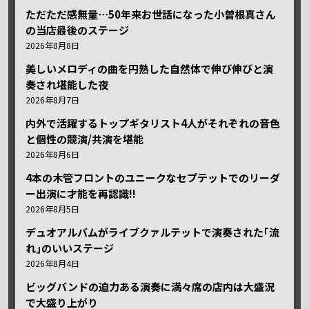
ただただ感無量⋯50年来お世話になった小曽根真さん
の当店最後のステージ
2026年8月8日
美しいメロディの曲を円熟した自然体で伸び伸びと演
奏され堪能した夜
2026年8月7日
内外で活躍するトップギタリスト4人がそれぞれの音色
と個性の競演/共演を堪能
2026年8月6日
4本の木管フロントのユニークなセプテットでのリーダ
ー出演に才能を再認識!!
2026年8月5日
デュオアルバムがライブクァルテットで演奏された｢流
れ｣のいいステージ
2026年8月4日
ビッグバンドの迫力ある演奏に満々席の店内は大盛況
で大盛り上がり