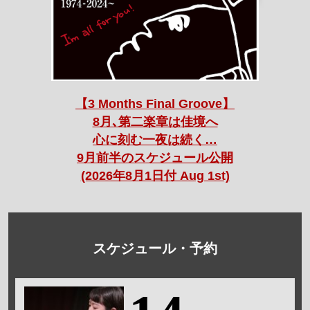
【3 Months Final Groove】
8月､第二楽章は佳境へ
心に刻む一夜は続く…
9月前半のスケジュール公開
(2026年8月1日付 Aug 1st)
スケジュール・予約