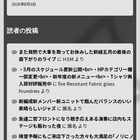
2026年8月3日
読者の投稿
また発熱で大事を取ってお休みした新緑五月の最後の
昼下がりのライブ
に
HSM
より
・5月のスケジュール更新公開<br>・HPカテゴリー欄
一部変更<br>・新年度の新メニュー<br>・Tシャツ再
入荷好評販売中
に
fire Resistant Fabric glass
foundries
より
新編成新メンバー新ユニットで臨んだバランスのいい
素晴らしいジャズ
に
匿名
より
急遽二管フロントになり聴き応えある演奏に店内もス
テージも賑わった夜
に
匿名
より
降雪予報にもご来店下さった方々も大満足の｢ノリにノ