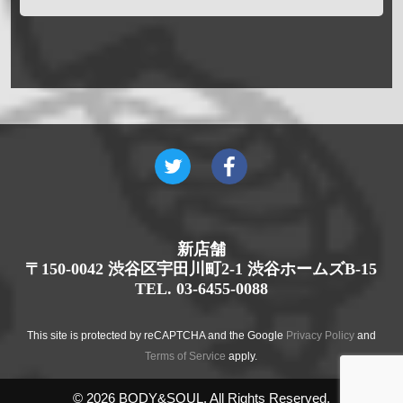
新店舗
〒150-0042 渋谷区宇田川町2-1 渋谷ホームズB-15
TEL. 03-6455-0088
This site is protected by reCAPTCHA and the Google
Privacy Policy
and
Terms of Service
apply.
© 2026 BODY&SOUL. All Rights Reserved.