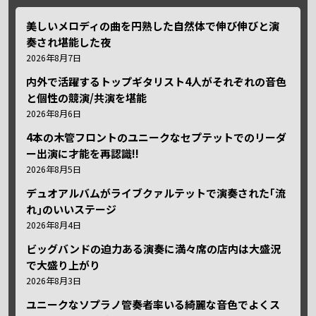
美しいメロディの曲を円熟した自然体で伸び伸びと演
奏され堪能した夜
2026年8月7日
内外で活躍するトップギタリスト4人がそれぞれの音色
と個性の競演/共演を堪能
2026年8月6日
4本の木管フロントのユニークなセプテットでのリーダ
ー出演に才能を再認識!!
2026年8月5日
デュオアルバムがライブクァルテットで演奏された｢流
れ｣のいいステージ
2026年8月4日
ビッグバンドの迫力ある演奏に満々席の店内は大盛況
で大盛り上がり
2026年8月3日
ユニークなソプラノ管奏者率いる綺麗な音色でよくス