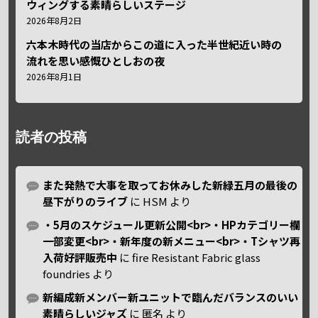
ウィングする素晴らしいステージ
2026年8月2日
六本木時代の当店からこの道に入った半世紀近い時の
流れを思い感慨ひとしおの夜
2026年8月1日
読者の投稿
また発熱で大事を取ってお休みした新緑五月の最後の
昼下がりのライブ
に
HSM
より
・5月のスケジュール更新公開<br>・HPカテゴリー欄
一部変更<br>・新年度の新メニュー<br>・Tシャツ再
入荷好評販売中
に
fire Resistant Fabric glass
foundries
より
新編成新メンバー新ユニットで臨んだバランスのいい
素晴らしいジャズ
に
匿名
より