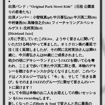
●
出演バンド：“Original Park Street Kids”（元祖 公園道
りの若者たち）
出演メンバー：小曽根真(pf) 中川喜弘(tp) 中川英二郎(tb)
中村健吾(b) 高橋信之介(ds) フィーチャリングスペシャ
ルゲスト:北村英治(cl)
[Dixieland Jazz]
2月に予定していたこのLive、ようやく皆さんに聞いて
いただける時がやって来ました。オミクロン株の蔓延で
泣く泣く延期しましたが、その間に北村英治さんは満93
歳に、中川喜弘さんは80歳にご成長されました。
幼少の頃にデキシーランドというJAZZを聴いて心を奪
われ、ここまで歩いて来た中川英二郎と僕。本物のデキ
シーを聴けるチャンスか少なくなりましたが、このバン
ドはノスタルジーではなく「今」を、そして「生きる喜
び」をそのままJAZZのグルーヴに乗せて皆さんのハー
トに届けます！
そして今回は本物のお二人をお迎えしての熱いセッショ
ン をLive recordingします。
新しくなったこのBody & Soul で皆さんと共に最高の