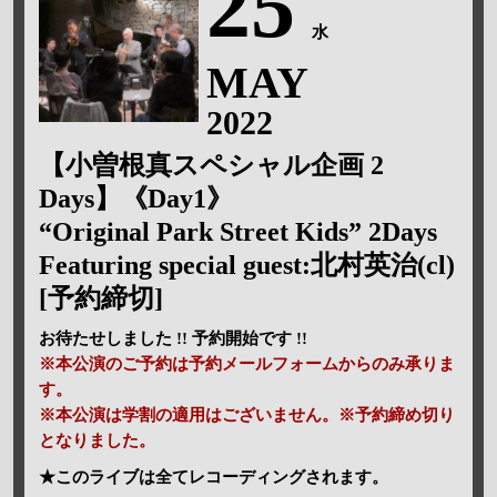
25
水
MAY
2022
【小曽根真スペシャル企画 2
Days】《Day1》
“Original Park Street Kids” 2Days
Featuring special guest:北村英治(cl)
[予約締切]
お待たせしました !! 予約開始です !!
※本公演のご予約は予約メールフォームからのみ承りま
す。
※本公演は学割の適用はございません。※予約締め切り
となりました。
★このライブは全てレコーディングされます。