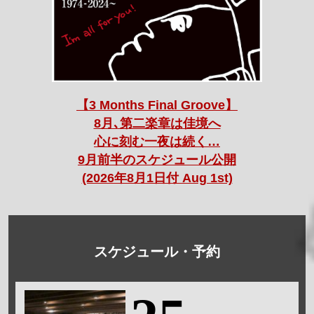
【3 Months Final Groove】
8月､第二楽章は佳境へ
心に刻む一夜は続く…
9月前半のスケジュール公開
(2026年8月1日付 Aug 1st)
スケジュール・予約