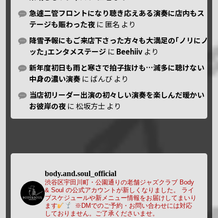
急遽二管フロントになり聴き応えある演奏に店内もス
テージも賑わった夜
に
匿名
より
降雪予報にもご来店下さった方々も大満足の｢ノリにノ
ッた｣エンタメステージ
に
Beehiiv
より
新年度初日も雨と寒さで拍子抜けも…滅多に聴けない
中身の濃い演奏
に
ばんび
より
当店初リーダー出演の初々しい演奏を楽しんだ暖かい
お彼岸の夜
に
松坂方士
より
body.and.soul_official
渋谷区宇田川町・公園通りの老舗ジャズクラブ Body
& Soul の公式アカウントが新しくなりました。
ライ
ブスケジュールや新メニュー情報をお届けしてまいり
ます
※DMでのご予約・お問い合わせには対応
しておりません。ご了承くださいませ。