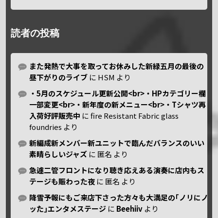
読者の投稿
また発熱で大事を取ってお休みした新緑五月の最後の
昼下がりのライブ
に
HSM
より
・5月のスケジュール更新公開<br>・HPカテゴリー欄
一部変更<br>・新年度の新メニュー<br>・Tシャツ再
入荷好評販売中
に
fire Resistant Fabric glass
foundries
より
新編成新メンバー新ユニットで臨んだバランスのいい
素晴らしいジャズ
に
匿名
より
急遽二管フロントになり聴き応えある演奏に店内もス
テージも賑わった夜
に
匿名
より
降雪予報にもご来店下さった方々も大満足の｢ノリにノ
ッた｣エンタメステージ
に
Beehiiv
より