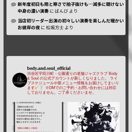
新年度初日も雨と寒さで拍子抜けも…滅多に聴けない
中身の濃い演奏
に
ばんび
より
当店初リーダー出演の初々しい演奏を楽しんだ暖かい
お彼岸の夜
に
松坂方士
より
body.and.soul_official
渋谷区宇田川町・公園通りの老舗ジャズクラブ Body
& Soul の公式アカウントが新しくなりました。
ライ
ブスケジュールや新メニュー情報をお届けしてまいり
ます
※DMでのご予約・お問い合わせには対応
しておりません。ご了承くださいませ。