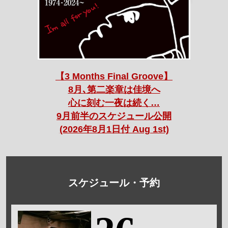
【3 Months Final Groove】
8月､第二楽章は佳境へ
心に刻む一夜は続く…
9月前半のスケジュール公開
(2026年8月1日付 Aug 1st)
スケジュール・予約