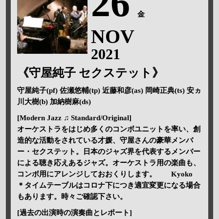
26
金
NOV
2021
《守屋純子 セクステット》
守屋純子(pf) 佐瀬悠輔(tp) 近藤和彦(as) 岡崎正典(ts) 安ヵ
川大樹(b) 加納樹麻(ds)
[Modern Jazz ♫ Standard/Original]
オーケストラをはじめ多くのコンボユニットを率い、創
造的な活動をされている才媛、守屋さんの豪華メンバ
ー・セクステット。日本のジャズ界を代表するメンバー
による聴き応えあるジャズ。オーケストラ用の楽曲も、
コンボ用にアレンジしておおくりします。 Kyoko
＊タイムテーブルはコロナ下につき適宜変更になる場合
もあります。時々ご確認下さい。
[過去の出演時の演奏曲とレポート]