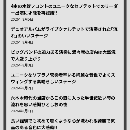
4本の木管フロントのユニークなセプテットでのリーダ
ー出演に才能を再認識!!
2026年8月5日
デュオアルバムがライブクァルテットで演奏された｢流
れ｣のいいステージ
2026年8月4日
ビッグバンドの迫力ある演奏に満々席の店内は大盛況
で大盛り上がり
2026年8月3日
ユニークなソプラノ管奏者率いる綺麗な音色でよくス
ウィングする素晴らしいステージ
2026年8月2日
六本木時代の当店からこの道に入った半世紀近い時の
流れを思い感慨ひとしおの夜
2026年8月1日
長い経験でも初めて聴くような心が洗われる綺麗で気
品のある音色に大感動!!