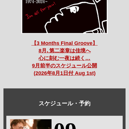
【3 Months Final Groove】
8月､第二楽章は佳境へ
心に刻む一夜は続く…
9月前半のスケジュール公開
(2026年8月1日付 Aug 1st)
スケジュール・予約