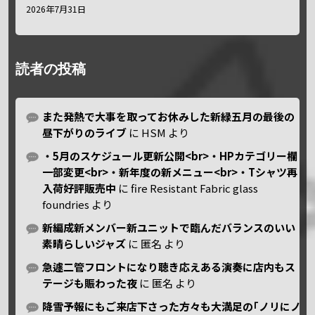
2026年7月31日
読者の投稿
また発熱で大事を取ってお休みした新緑五月の最後の
昼下がりのライブ
に
HSM
より
・5月のスケジュール更新公開<br>・HPカテゴリー欄
一部変更<br>・新年度の新メニュー<br>・Tシャツ再
入荷好評販売中
に
fire Resistant Fabric glass
foundries
より
新編成新メンバー新ユニットで臨んだバランスのいい
素晴らしいジャズ
に
匿名
より
急遽二管フロントになり聴き応えある演奏に店内もス
テージも賑わった夜
に
匿名
より
降雪予報にもご来店下さった方々も大満足の｢ノリにノ