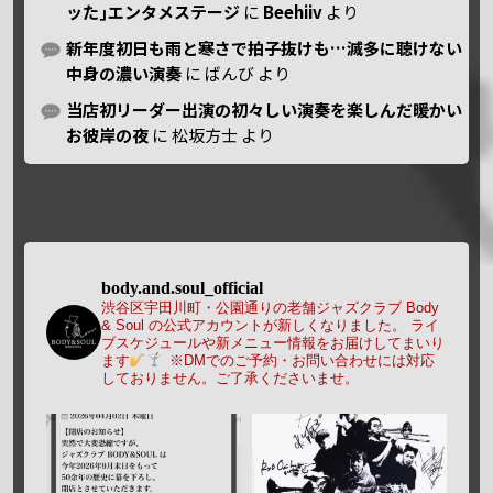
ッた｣エンタメステージ
に
Beehiiv
より
新年度初日も雨と寒さで拍子抜けも…滅多に聴けない
中身の濃い演奏
に
ばんび
より
当店初リーダー出演の初々しい演奏を楽しんだ暖かい
お彼岸の夜
に
松坂方士
より
body.and.soul_official
渋谷区宇田川町・公園通りの老舗ジャズクラブ Body
& Soul の公式アカウントが新しくなりました。
ライ
ブスケジュールや新メニュー情報をお届けしてまいり
ます
※DMでのご予約・お問い合わせには対応
しておりません。ご了承くださいませ。