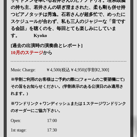
サイドメンを率いる若井さんのピアノトリオ。理系頭脳
の持ち主、若井さんの研ぎ澄まされた、柔も剛も併せ持
つピアノタッチは秀逸。石若さんが超多忙で、めったに
スケジュールが合わず、私も三人のジャジーな「音です
る会話」を聴くのを、毎回とても楽しみにしていま
す。 Kyoko
[過去の出演時の演奏曲とレポート]
10月のステージ
から
Music Charge:
￥4,500(税込￥4,950)[学割¥2,300]
※学割ご利用のお客様はご予約の際に(フォームのご要望欄にて)
その旨をお知らせください。(学割表示のある公演日のみ適用さ
れます。)
※ワンドリンク＋ワンディッシュまたは１ステージワンドリンク
のオーダーにご協力下さい。
Open:
17:00
1st stage:
17:30