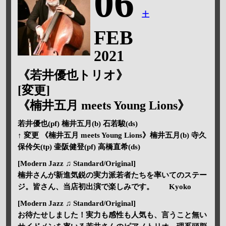
06
土
FEB
2021
《若井優也トリオ》
[変更]
《楠井五月 meets Young Lions》
若井優也(pf) 楠井五月(b) 石若駿(ds)
↑ 変更 《楠井五月 meets Young Lions》楠井五月(b) 寺久
保伶矢(tp) 壷阪健登(pf) 高橋直希(ds)
[Modern Jazz ♫ Standard/Original]
楠井さんが新進気鋭の実力派若者たちを率いてのステー
ジ。皆さん、当店初出演で楽しみです。 Kyoko
[Modern Jazz ♫ Standard/Original]
お待たせしました！実力も感性も人気も、言うこと無い