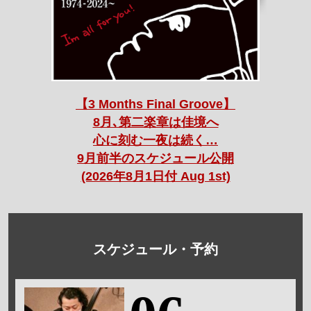
【3 Months Final Groove】
8月､第二楽章は佳境へ
心に刻む一夜は続く…
9月前半のスケジュール公開
(2026年8月1日付 Aug 1st)
スケジュール・予約