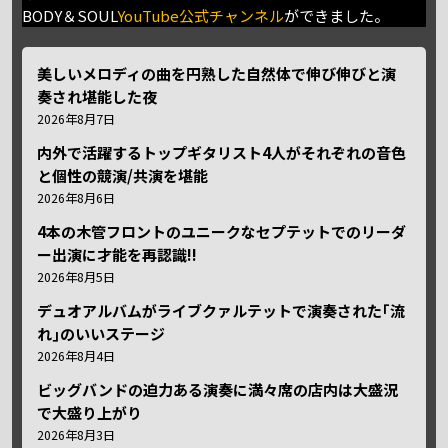
BODY＆SOUL
YouTube公式チャンネル
ができました。
美しいメロディの曲を円熟した自然体で伸び伸びと演
奏され堪能した夜
2026年8月7日
内外で活躍するトップギタリスト4人がそれぞれの音色
と個性の競演/共演を堪能
2026年8月6日
4本の木管フロントのユニークなセプテットでのリーダ
ー出演に才能を再認識!!
2026年8月5日
デュオアルバムがライブクァルテットで演奏された｢流
れ｣のいいステージ
2026年8月4日
ビッグバンドの迫力ある演奏に満々席の店内は大盛況
で大盛り上がり
2026年8月3日