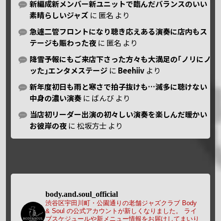
新編成新メンバー新ユニットで臨んだバランスのいい
素晴らしいジャズ
に
匿名
より
急遽二管フロントになり聴き応えある演奏に店内もス
テージも賑わった夜
に
匿名
より
降雪予報にもご来店下さった方々も大満足の｢ノリにノ
ッた｣エンタメステージ
に
Beehiiv
より
新年度初日も雨と寒さで拍子抜けも…滅多に聴けない
中身の濃い演奏
に
ばんび
より
当店初リーダー出演の初々しい演奏を楽しんだ暖かい
お彼岸の夜
に
松坂方士
より
body.and.soul_official
渋谷区宇田川町・公園通りの老舗ジャズクラブ Body
& Soul の公式アカウントが新しくなりました。
ライ
ブスケジュールや新メニュー情報をお届けしてまいり