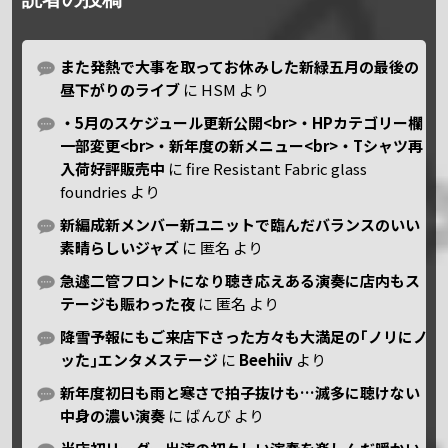
また発熱で大事を取ってお休みした新緑五月の最後の
昼下がりのライブ
に
HSM
より
・5月のスケジュール更新公開<br>・HPカテゴリー欄
一部変更<br>・新年度の新メニュー<br>・Tシャツ再
入荷好評販売中
に
fire Resistant Fabric glass
foundries
より
新編成新メンバー新ユニットで臨んだバランスのいい
素晴らしいジャズ
に
匿名
より
急遽二管フロントになり聴き応えある演奏に店内もス
テージも賑わった夜
に
匿名
より
降雪予報にもご来店下さった方々も大満足の｢ノリにノ
ッた｣エンタメステージ
に
Beehiiv
より
新年度初日も雨と寒さで拍子抜けも…滅多に聴けない
中身の濃い演奏
に
ばんび
より