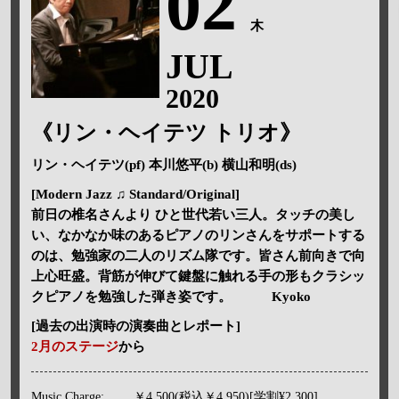
02
木
JUL
2020
《リン・ヘイテツ トリオ》
リン・ヘイテツ(pf) 本川悠平(b) 横山和明(ds)
[Modern Jazz ♫ Standard/Original]
前日の椎名さんより ひと世代若い三人。タッチの美し
い、なかなか味のあるピアノのリンさんをサポートする
のは、勉強家の二人のリズム隊です。皆さん前向きで向
上心旺盛。背筋が伸びて鍵盤に触れる手の形もクラシッ
クピアノを勉強した弾き姿です。 Kyoko
[過去の出演時の演奏曲とレポート]
2月のステージ
から
Music Charge:
￥4,500(税込￥4,950)[学割¥2,300]