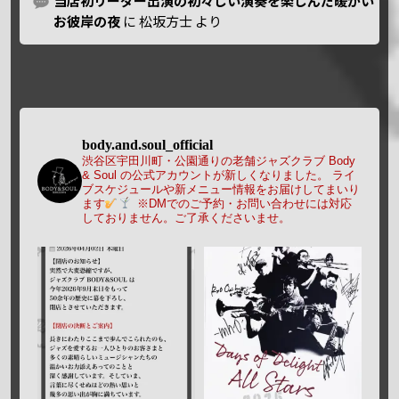
当店初リーダー出演の初々しい演奏を楽しんだ暖かい
お彼岸の夜
に
松坂方士
より
body.and.soul_official
渋谷区宇田川町・公園通りの老舗ジャズクラブ Body
& Soul の公式アカウントが新しくなりました。
ライ
ブスケジュールや新メニュー情報をお届けしてまいり
ます
※DMでのご予約・お問い合わせには対応
しておりません。ご了承くださいませ。