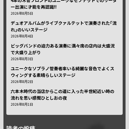
4本の木管フロントのユニークなセプテットでのリーダ
ー出演に才能を再認識!!
2026年8月5日
デュオアルバムがライブクァルテットで演奏された｢流
れ｣のいいステージ
2026年8月4日
ビッグバンドの迫力ある演奏に満々席の店内は大盛況
で大盛り上がり
2026年8月3日
ユニークなソプラノ管奏者率いる綺麗な音色でよくス
ウィングする素晴らしいステージ
2026年8月2日
六本木時代の当店からこの道に入った半世紀近い時の
流れを思い感慨ひとしおの夜
2026年8月1日
読者の投稿