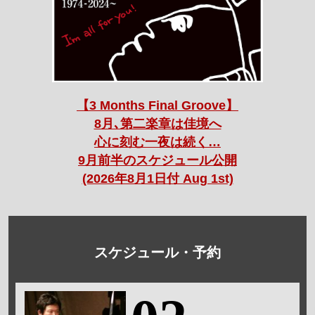
【3 Months Final Groove】
8月､第二楽章は佳境へ
心に刻む一夜は続く…
9月前半のスケジュール公開
(2026年8月1日付 Aug 1st)
スケジュール・予約