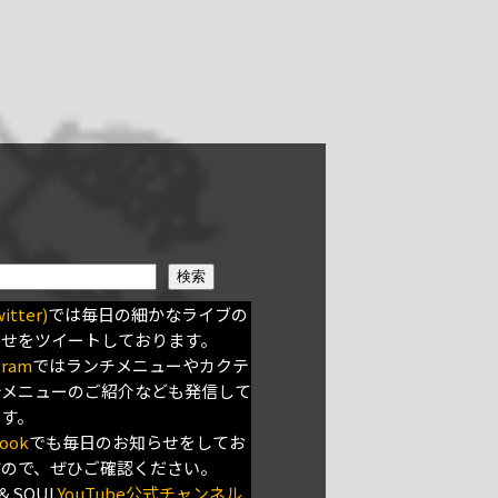
検索
itter)
では毎日の細かなライブの
らせをツイートしております。
gram
ではランチメニューやカクテ
新メニューのご紹介なども発信して
ます。
ook
でも毎日のお知らせをしてお
すので、ぜひご確認ください。
＆SOUL
YouTube公式チャンネル