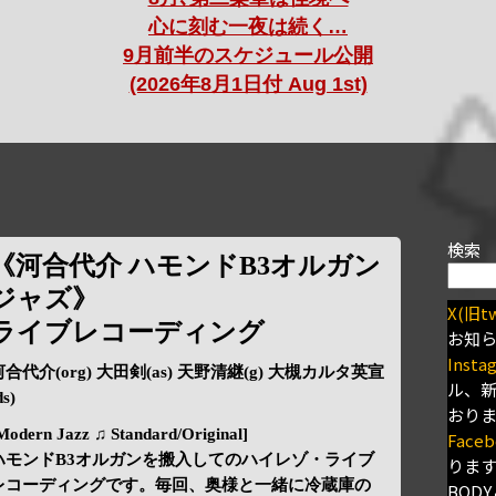
心に刻む一夜は続く…
9月前半のスケジュール公開
(2026年8月1日付 Aug 1st)
検索
《河合代介 ハモンドB3オルガン
ジャズ》
X(旧tw
ライブレコーディング
お知
Insta
河合代介(org) 大田剣(as) 天野清継(g) 大槻カルタ英宣
ル、
ds)
おり
Modern Jazz ♫ Standard/Original]
Faceb
ハモンドB3オルガンを搬入してのハイレゾ・ライブ
りま
レコーディングです。毎回、奥様と一緒に冷蔵庫の
BODY