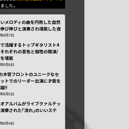
きました。
しいメロディの曲を円熟した自然
で伸び伸びと演奏され堪能した夜
6年8月7日
外で活躍するトップギタリスト4
それぞれの音色と個性の競演/
演を堪能
6年8月6日
本の木管フロントのユニークなセ
テットでのリーダー出演に才能を
識!!
6年8月5日
ュオアルバムがライブクァルテッ
演奏された｢流れ｣のいいステ
ジ
6年8月4日