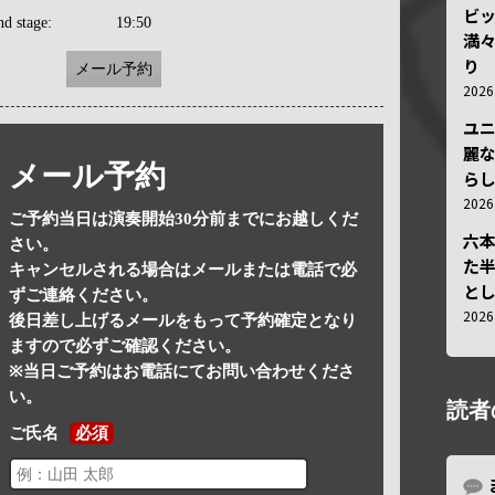
ビ
nd stage:
19:50
満
り
メール予約
202
ユ
麗
メール予約
ら
202
ご予約当日は演奏開始30分前までにお越しくだ
六
さい。
た
キャンセルされる場合はメールまたは電話で必
と
ずご連絡ください。
202
後日差し上げるメールをもって予約確定となり
ますので必ずご確認ください。
※当日ご予約はお電話にてお問い合わせくださ
い。
読者
ご氏名
必須