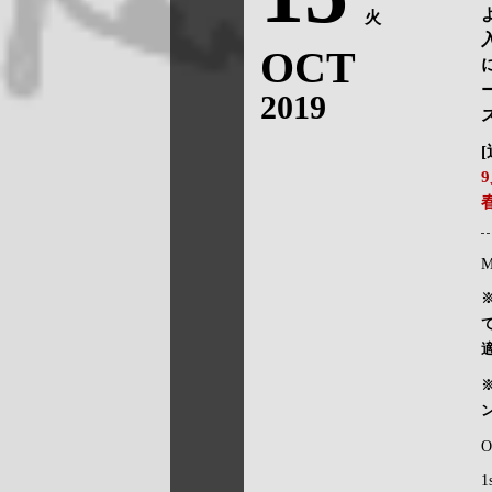
火
OCT
2019
M
O
1