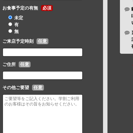
お食事予定の有無
必須
未定
有
無
ご来店予定時刻
任意
ご住所
任意
その他ご要望
任意