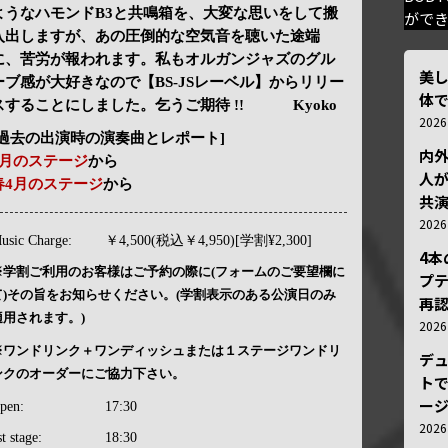
ようなハモンドB3と共鳴箱を、大変な思いをして搬
がで
入出しますが、あの圧倒的な空気音を聴いた途端
に、苦労が報われます。私もオルガンジャズのグル
美
ーブ感が大好きなので【BS-JSレーベル】からリリー
体
スすることにしました。乞うご期待 !! Kyoko
202
[過去の出演時の演奏曲とレポート]
内
9月のステージ
から
人が
春4月のステージ
から
共
202
usic Charge:
￥4,500(税込￥4,950)[学割¥2,300]
4
※学割ご利用のお客様はご予約の際に(フォームのご要望欄に
プ
て)その旨をお知らせください。(学割表示のある公演日のみ
再認
適用されます。)
202
※ワンドリンク＋ワンディッシュまたは１ステージワンドリ
デ
ンクのオーダーにご協力下さい。
トで
ー
pen:
17:30
202
st stage:
18:30