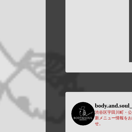
body.and.soul_
渋谷区宇田川町・公園
新メニュー情報をお
せ。