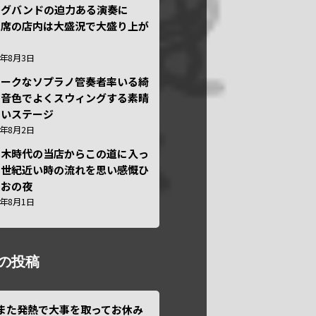
ッグバンドの迫力ある演奏に
々席の店内は大盛況で大盛り上が
6年8月3日
ニークなソプラノ管奏者率いる綺
な音色でよくスウィングする素晴
しいステージ
6年8月2日
本木時代の当店からこの道に入っ
半世紀近い時の流れを思い感慨ひ
しおの夜
6年8月1日
の投稿
また発熱で大事を取ってお休み