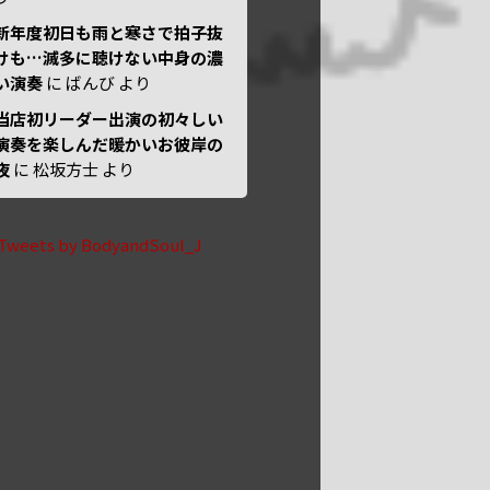
新年度初日も雨と寒さで拍子抜
けも…滅多に聴けない中身の濃
い演奏
に
ばんび
より
当店初リーダー出演の初々しい
演奏を楽しんだ暖かいお彼岸の
夜
に
松坂方士
より
Tweets by BodyandSoul_J