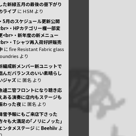
した新緑五月の最後の昼下がり
のライブ
に
HSM
より
・5月のスケジュール更新公開
<br>・HPカテゴリー欄一部変
更<br>・新年度の新メニュー
<br>・Tシャツ再入荷好評販売
中
に
fire Resistant Fabric glass
foundries
より
新編成新メンバー新ユニットで
臨んだバランスのいい素晴らし
いジャズ
に
匿名
より
急遽二管フロントになり聴き応
えある演奏に店内もステージも
賑わった夜
に
匿名
より
降雪予報にもご来店下さった
方々も大満足の｢ノリにノッた｣
エンタメステージ
に
Beehiiv
よ
り