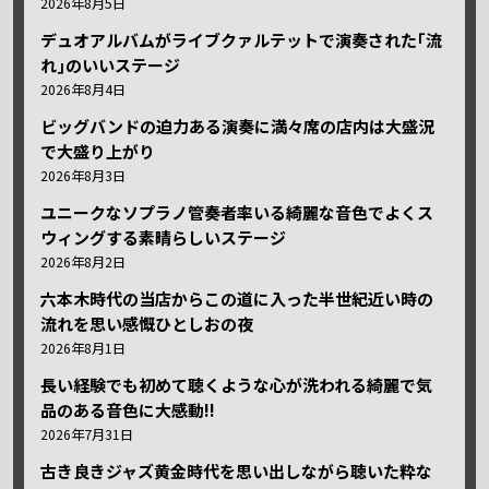
2026年8月5日
デュオアルバムがライブクァルテットで演奏された｢流
れ｣のいいステージ
2026年8月4日
ビッグバンドの迫力ある演奏に満々席の店内は大盛況
で大盛り上がり
2026年8月3日
ユニークなソプラノ管奏者率いる綺麗な音色でよくス
ウィングする素晴らしいステージ
2026年8月2日
六本木時代の当店からこの道に入った半世紀近い時の
流れを思い感慨ひとしおの夜
2026年8月1日
長い経験でも初めて聴くような心が洗われる綺麗で気
品のある音色に大感動!!
2026年7月31日
古き良きジャズ黄金時代を思い出しながら聴いた粋な