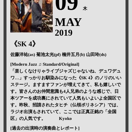
09
木
MAY
2019
《SK 4》
佐藤洋祐(as) 菊池太光(pf) 楠井五月(b) 山田玲(ds)
[Modern Jazz ♫ Standard/Original]
「楽しくなけりゃライブジャズじゃないね、デュワデュ
ワ…」すっかりお馴染みになった《SK 4》のノリのいい
ステージ。ますますファンが増えてきて、私も嬉しいで
す。皆さんのお仲間意識も4人兄弟のような感じで、日
本ツアーを成功裏にされていて人気もいよいよ全国区で
す。昨秋、招請されたタヒチ（仏領ポリネシア）では、
ラジオ出演もされていて、ここでは正真正銘の「全国
区」の人気です。 Kyoko
[過去の出演時の演奏曲とレポート]