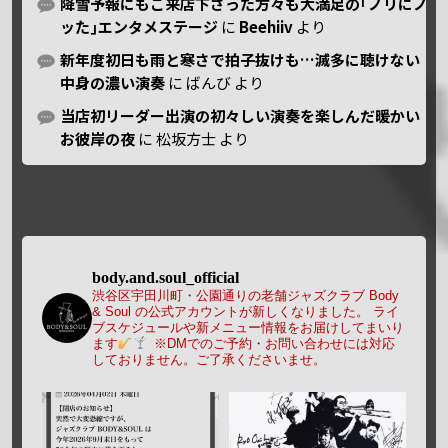
降雪予報にもご来店下さった方々も大満足の｢ノリにノ
ッた｣エンタメステージ
に
Beehiiv
より
新年度初日も雨と寒さで拍子抜けも…滅多に聴けない
中身の濃い演奏
に
ばんび
より
当店初リーダー出演の初々しい演奏を楽しんだ暖かい
お彼岸の夜
に
松坂方士
より
body.and.soul_official
渋谷区宇田川町・公園通りの老舗ジャズクラブ Body
& Soul の公式アカウントが新しくなりました。
ライ
ブスケジュールや新メニュー情報をお届けしてまいり
ます
※DMでのご予約・お問い合わせには対応
しておりません。ご了承くださいませ。