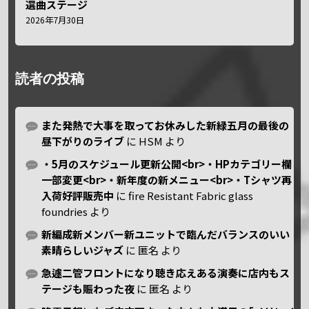
選曲ステージ
2026年7月30日
読者の投稿
また発熱で大事を取ってお休みした新緑五月の最後の
昼下がりのライブ
に
HSM
より
・5月のスケジュール更新公開<br>・HPカテゴリー欄
一部変更<br>・新年度の新メニュー<br>・Tシャツ再
入荷好評販売中
に
fire Resistant Fabric glass
foundries
より
新編成新メンバー新ユニットで臨んだバランスのいい
素晴らしいジャズ
に
匿名
より
急遽二管フロントになり聴き応えある演奏に店内もス
テージも賑わった夜
に
匿名
より