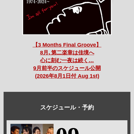
【3 Months Final Groove】
8月､第二楽章は佳境へ
心に刻む一夜は続く…
9月前半のスケジュール公開
(2026年8月1日付 Aug 1st)
スケジュール・予約