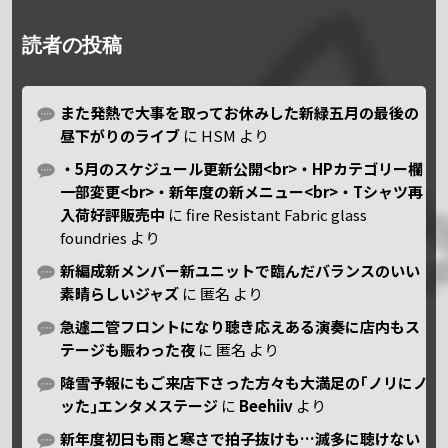
読者の投稿
また発熱で大事を取ってお休みした新緑五月の最後の
昼下がりのライブ
に
HSM
より
・5月のスケジュール更新公開<br>・HPカテゴリー欄
一部変更<br>・新年度の新メニュー<br>・Tシャツ再
入荷好評販売中
に
fire Resistant Fabric glass
foundries
より
新編成新メンバー新ユニットで臨んだバランスのいい
素晴らしいジャズ
に
匿名
より
急遽二管フロントになり聴き応えある演奏に店内もス
テージも賑わった夜
に
匿名
より
降雪予報にもご来店下さった方々も大満足の｢ノリにノ
ッた｣エンタメステージ
に
Beehiiv
より
新年度初日も雨と寒さで拍子抜けも…滅多に聴けない