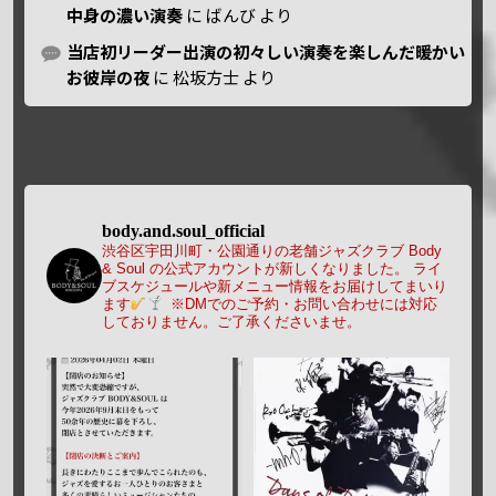
中身の濃い演奏
に
ばんび
より
当店初リーダー出演の初々しい演奏を楽しんだ暖かい
お彼岸の夜
に
松坂方士
より
body.and.soul_official
渋谷区宇田川町・公園通りの老舗ジャズクラブ Body
& Soul の公式アカウントが新しくなりました。
ライ
ブスケジュールや新メニュー情報をお届けしてまいり
ます
※DMでのご予約・お問い合わせには対応
しておりません。ご了承くださいませ。