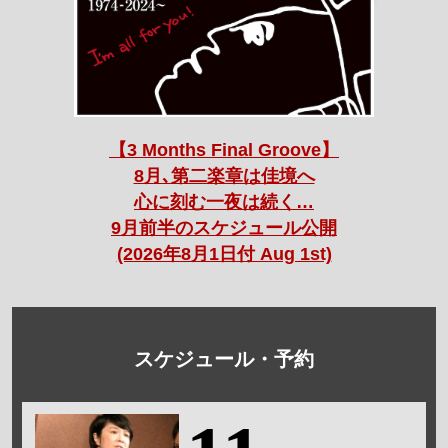
【3 Months Final Groove】
8月､第二楽章は佳境へ
心に刻む一夜は続く…
9月前半のスケジュール公開
(2026年8月1日付 Aug 1st)
スケジュール・予約