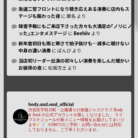
急遽二管フロントになり聴き応えある演奏に店内もス
テージも賑わった夜
に
匿名
より
降雪予報にもご来店下さった方々も大満足の｢ノリにノ
ッた｣エンタメステージ
に
Beehiiv
より
新年度初日も雨と寒さで拍子抜けも…滅多に聴けない
中身の濃い演奏
に
ばんび
より
当店初リーダー出演の初々しい演奏を楽しんだ暖かい
お彼岸の夜
に
松坂方士
より
body.and.soul_official
渋谷区宇田川町・公園通りの老舗ジャズクラブ Body
& Soul の公式アカウントが新しくなりました。
ライ
ブスケジュールや新メニュー情報をお届けしてまいり
ます
※DMでのご予約・お問い合わせには対応
しておりません。ご了承くださいませ。