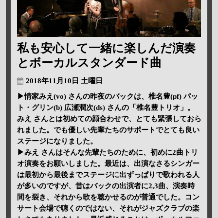
私も安心して一緒に楽しんだ演奏
とボーカルスタンダード曲
2018年11月10日 土曜日
▶情家みえ(vo) さんの昨夜のバックは、椎名豊(pf) パッ
ト・グリン(b) 広瀬潤次(ds) さんの「椎名豊トリオ」。
みえ さんとは初めての顔合わせで、とても緊張しておら
れました。でも優しい先輩たちのサポートでとても良い
ステージになりました。
▶みえ さんはそんな先輩たちのために、初めに2曲トリ
オ演奏をお願いしました。最近は、出演なさるシンガー
は最初から最後までステージに出ずっぱりで歌われる人
が多いのですが、昔はバックの出演者に2,3曲、演奏時
間を裂き、それから歌を聴かせるのが普通でした。コン
サート会場で聴くのではない、それがジャズクラブの楽