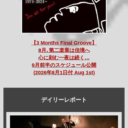
【3 Months Final Groove】
8月､第二楽章は佳境へ
心に刻む一夜は続く…
9月前半のスケジュール公開
(2026年8月1日付 Aug 1st)
デイリーレポート