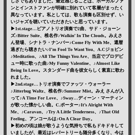
しさでもありました。最近感じることは、ボーカルファ
ンとインストファンが明確に別れていて客層がまったく
異なっています。私としては、歌も演奏も区別せず、い
いジャズを聴いていただきたいと思っています。
▶1st.stage…ピアノトリオ演奏で2曲、サド・ジョーン
ズ♪Bitter Suite、椎名作♪Walkin’ In The Clouds。みえさ
ん登場、シナトラ・ナンバー♪Come Fly With Me、還暦
過ぎたら聴きたい♪I’m Fool To Want You、A.Cジョビン
♪Meditation、♪All The Things You Are、当店でプロデビ
ュー時に歌った曲♪My Funny Valentine、♪Almost Like
Being In Love。スタンダード曲を彼女らしく素直に歌わ
れました。
▶2nd.stage…トリオ演奏でファッツ・ウォーラー
♪Jitterbug Waltz、椎名作♪Summer Mist。みえ さんが入
って♪A Time For Love、♪Sway…ディーン・マーティン
が歌った懐かしい曲。C.ポーター♪It’s Alright With
Me、♪Caravan、♪Try A Little Tenderness、♪That Old
Feeling、アンコールは♪On A Clear Day。
▶初めの頃は娘が歌うような気持ちで私もドキドキして
いましたが、最近はレパートリーも随分多くなり、今は