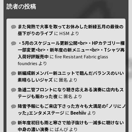
読者の投稿
また発熱で大事を取ってお休みした新緑五月の最後の
昼下がりのライブ
に
HSM
より
・5月のスケジュール更新公開<br>・HPカテゴリー欄
一部変更<br>・新年度の新メニュー<br>・Tシャツ再
入荷好評販売中
に
fire Resistant Fabric glass
foundries
より
新編成新メンバー新ユニットで臨んだバランスのいい
素晴らしいジャズ
に
匿名
より
急遽二管フロントになり聴き応えある演奏に店内もス
テージも賑わった夜
に
匿名
より
降雪予報にもご来店下さった方々も大満足の｢ノリにノ
ッた｣エンタメステージ
に
Beehiiv
より
新年度初日も雨と寒さで拍子抜けも…滅多に聴けない
中身の濃い演奏
に
ばんび
より