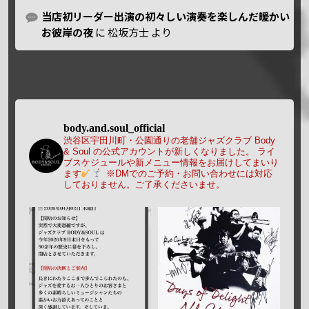
当店初リーダー出演の初々しい演奏を楽しんだ暖かい
お彼岸の夜
に
松坂方士
より
body.and.soul_official
渋谷区宇田川町・公園通りの老舗ジャズクラブ Body
& Soul の公式アカウントが新しくなりました。
ライ
ブスケジュールや新メニュー情報をお届けしてまいり
ます
※DMでのご予約・お問い合わせには対応
しておりません。ご了承くださいませ。