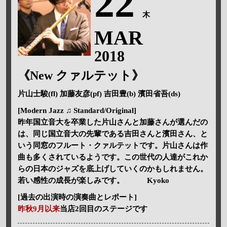
22
木
MAR
2018
《New クァルテット》
片山士駿(fl) 加藤友彦(pf) 吉田豊(b) 濱田省吾(ds)
[Modern Jazz ♫ Standard/Original]
昨年国立音大を卒業した片山さんと加藤さんが選んだの
は、同じ国立音大の先輩である吉田さんと濱田さん、と
いう同窓のフルート・クァルテットです。片山さんは作
曲も多くされているようです。この世代の人達がこれか
らの日本のジャズを底上げしていくのかもしれません。
若い感性の成長が楽しみです。 Kyoko
[過去の出演時の演奏曲とレポート]
昨秋9月以来
当店2回目のステージです