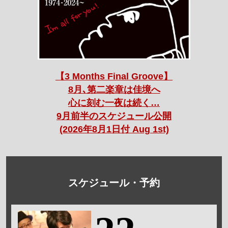
【3 Months Final Groove】
8月､第二楽章は佳境へ
心に刻む一夜は続く…
9月前半のスケジュール公開
(2026年8月1日付 Aug 1st)
スケジュール・予約