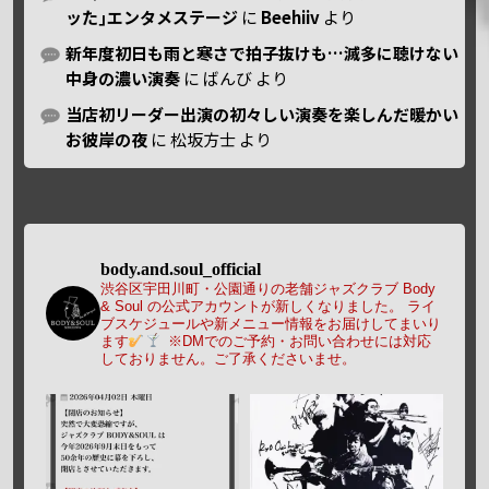
ッた｣エンタメステージ
に
Beehiiv
より
新年度初日も雨と寒さで拍子抜けも…滅多に聴けない
中身の濃い演奏
に
ばんび
より
当店初リーダー出演の初々しい演奏を楽しんだ暖かい
お彼岸の夜
に
松坂方士
より
body.and.soul_official
渋谷区宇田川町・公園通りの老舗ジャズクラブ Body
& Soul の公式アカウントが新しくなりました。
ライ
ブスケジュールや新メニュー情報をお届けしてまいり
ます
※DMでのご予約・お問い合わせには対応
しておりません。ご了承くださいませ。