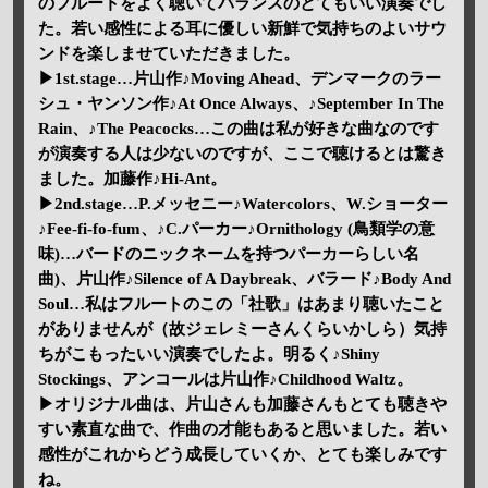
のフルートをよく聴いてバランスのとてもいい演奏でし
た。若い感性による耳に優しい新鮮で気持ちのよいサウ
ンドを楽しませていただきました。
▶1st.stage…片山作♪Moving Ahead、デンマークのラー
シュ・ヤンソン作♪At Once Always、♪September In The
Rain、♪The Peacocks…この曲は私が好きな曲なのです
が演奏する人は少ないのですが、ここで聴けるとは驚き
ました。加藤作♪Hi-Ant。
▶2nd.stage…P.メッセニー♪Watercolors、W.ショーター
♪Fee-fi-fo-fum、♪C.パーカー♪Ornithology (鳥類学の意
味)…バードのニックネームを持つパーカーらしい名
曲)、片山作♪Silence of A Daybreak、バラード♪Body And
Soul…私はフルートのこの「社歌」はあまり聴いたこと
がありませんが（故ジェレミーさんくらいかしら）気持
ちがこもったいい演奏でしたよ。明るく♪Shiny
Stockings、アンコールは片山作♪Childhood Waltz。
▶オリジナル曲は、片山さんも加藤さんもとても聴きや
すい素直な曲で、作曲の才能もあると思いました。若い
感性がこれからどう成長していくか、とても楽しみです
ね。