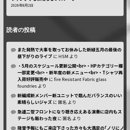
2026年8月2日
読者の投稿
また発熱で大事を取ってお休みした新緑五月の最後の
昼下がりのライブ
に
HSM
より
・5月のスケジュール更新公開<br>・HPカテゴリー欄
一部変更<br>・新年度の新メニュー<br>・Tシャツ再
入荷好評販売中
に
fire Resistant Fabric glass
foundries
より
新編成新メンバー新ユニットで臨んだバランスのいい
素晴らしいジャズ
に
匿名
より
急遽二管フロントになり聴き応えある演奏に店内もス
テージも賑わった夜
に
匿名
より
降雪予報にもご来店下さった方々も大満足の｢ノリにノ