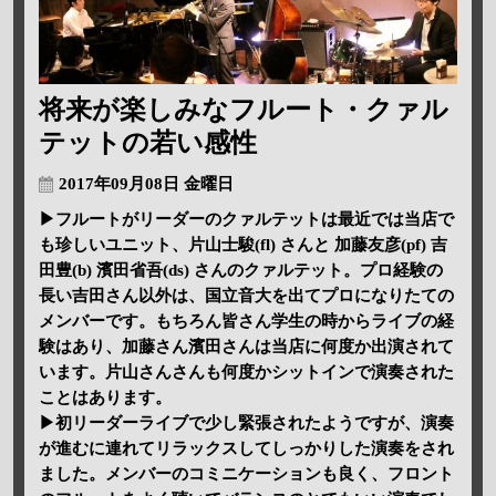
将来が楽しみなフルート・クァル
テットの若い感性
2017年09月08日 金曜日
▶フルートがリーダーのクァルテットは最近では当店で
も珍しいユニット、片山士駿(fl) さんと 加藤友彦(pf) 吉
田豊(b) 濱田省吾(ds) さんのクァルテット。プロ経験の
長い吉田さん以外は、国立音大を出てプロになりたての
メンバーです。もちろん皆さん学生の時からライブの経
験はあり、加藤さん濱田さんは当店に何度か出演されて
います。片山さんさんも何度かシットインで演奏された
ことはあります。
▶初リーダーライブで少し緊張されたようですが、演奏
が進むに連れてリラックスしてしっかりした演奏をされ
ました。メンバーのコミニケーションも良く、フロント