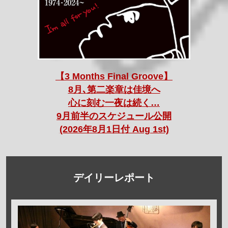
【3 Months Final Groove】
8月､第二楽章は佳境へ
心に刻む一夜は続く…
9月前半のスケジュール公開
(2026年8月1日付 Aug 1st)
デイリーレポート