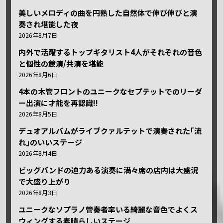
美しいメロディの曲を円熟した自然体で伸び伸びと演
奏され堪能した夜
2026年8月7日
内外で活躍するトップギタリスト4人がそれぞれの音色
と個性の競演/共演を堪能
2026年8月6日
4本の木管フロントのユニークなセプテットでのリーダ
ー出演に才能を再認識!!
2026年8月5日
デュオアルバムがライブクァルテットで演奏された｢流
れ｣のいいステージ
2026年8月4日
ビッグバンドの迫力ある演奏に満々席の店内は大盛況
で大盛り上がり
2026年8月3日
ユニークなソプラノ管奏者率いる綺麗な音色でよくス
ウィングする素晴らしいステージ