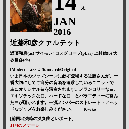
14
木
JAN
2016
近藤和彦クァルテット
近藤和彦(as) サイモン･コスグローブ(pf,as) 上村信(b) 大
坂昌彦(ds)
[Modern Jazz ♫ Standard/Original]
いま日本のジャズシーンに必ず登場する近藤さんが、一
番大切にしてご自分の音楽を追求しているユニットで、
主にオリジナル曲を演奏されます。メランコリーな曲、
エキゾチックな曲、ハードな曲…とバラエティーに富ん
だ曲が聴かれます。一流メンバーのストレート・アヘッ
ドなジャズをお楽しみください。 Kyoko
[前回出演時の演奏曲とレポート]
11/4のステージ