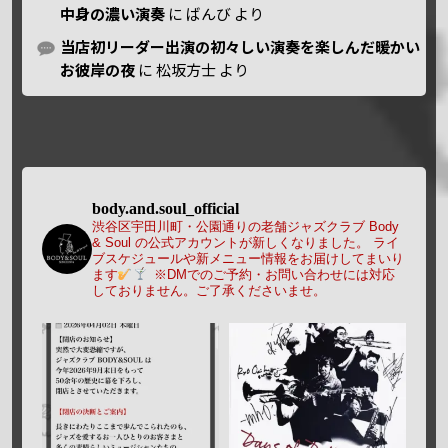
中身の濃い演奏
に
ばんび
より
当店初リーダー出演の初々しい演奏を楽しんだ暖かい
お彼岸の夜
に
松坂方士
より
body.and.soul_official
渋谷区宇田川町・公園通りの老舗ジャズクラブ Body
& Soul の公式アカウントが新しくなりました。
ライ
ブスケジュールや新メニュー情報をお届けしてまいり
ます
※DMでのご予約・お問い合わせには対応
しておりません。ご了承くださいませ。