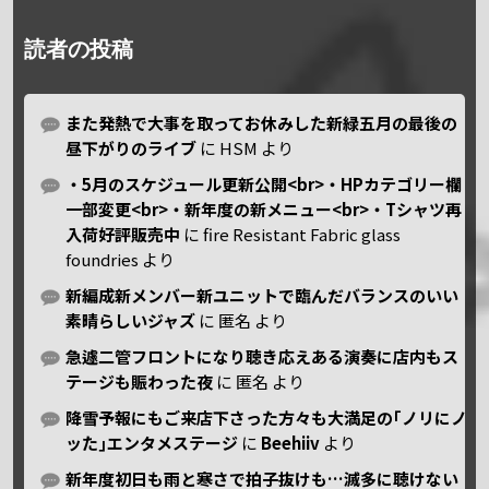
読者の投稿
また発熱で大事を取ってお休みした新緑五月の最後の
昼下がりのライブ
に
HSM
より
・5月のスケジュール更新公開<br>・HPカテゴリー欄
一部変更<br>・新年度の新メニュー<br>・Tシャツ再
入荷好評販売中
に
fire Resistant Fabric glass
foundries
より
新編成新メンバー新ユニットで臨んだバランスのいい
素晴らしいジャズ
に
匿名
より
急遽二管フロントになり聴き応えある演奏に店内もス
テージも賑わった夜
に
匿名
より
降雪予報にもご来店下さった方々も大満足の｢ノリにノ
ッた｣エンタメステージ
に
Beehiiv
より
新年度初日も雨と寒さで拍子抜けも…滅多に聴けない