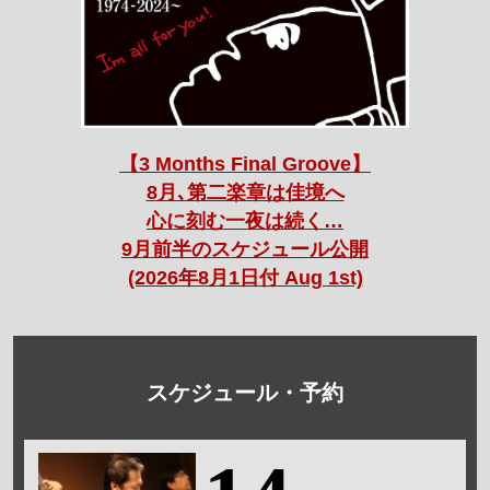
【3 Months Final Groove】
8月､第二楽章は佳境へ
心に刻む一夜は続く…
9月前半のスケジュール公開
(2026年8月1日付 Aug 1st)
スケジュール・予約