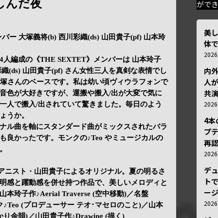
しんだ夜
がで
美
ンバー 大塚義将(b) 西川彩織(ds) 山田貴子(pf) 山本玲
体
202
人編成の《THE SEXTET》メンバーは 山本玲子
内
彩織(ds) 山田貴子(pf) さん女性三人を真剣な表情でし
人が
大塚さんのベースです。私は幼い頃ヴィウラフォンで
共
音色が大好きですが、運搬や搬入/出が大変で気に
202
一人で搬入/出されていて驚きました。毎日のよう
ょうか。
4
ナル曲を軸にスタンダード曲がミックスされたバラ
プ
良かったです。モンクの♪Teo やミュージカルの
再認
。
202
デ
s／ピアニスト・山田貴子によるオリジナル。夏の明るさ
トで
明感と躍動感を併せ持つ作品で、美しいメロディと
ー
作♪Aerial Traverse (空中移動)／名盤
202
T.モンク♪Teo (プロデューサー テオ･マセロのこと)／山本
(星明かり余韻)／山田貴子作♪Drawing (描く)