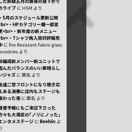
した新緑五月の最後の昼下がり
のライブ
に
HSM
より
・5月のスケジュール更新公開
<br>・HPカテゴリー欄一部変
更<br>・新年度の新メニュー
<br>・Tシャツ再入荷好評販売
中
に
fire Resistant Fabric glass
foundries
より
新編成新メンバー新ユニットで
臨んだバランスのいい素晴らし
いジャズ
に
匿名
より
急遽二管フロントになり聴き応
えある演奏に店内もステージも
賑わった夜
に
匿名
より
降雪予報にもご来店下さった
方々も大満足の｢ノリにノッた｣
エンタメステージ
に
Beehiiv
よ
り