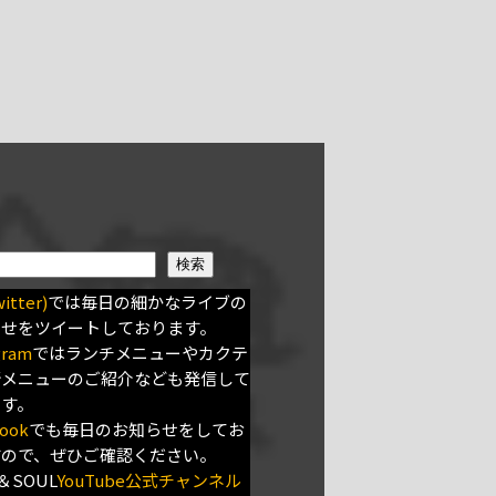
検索
itter)
では毎日の細かなライブの
らせをツイートしております。
gram
ではランチメニューやカクテ
新メニューのご紹介なども発信して
ます。
ook
でも毎日のお知らせをしてお
すので、ぜひご確認ください。
＆SOUL
YouTube公式チャンネル