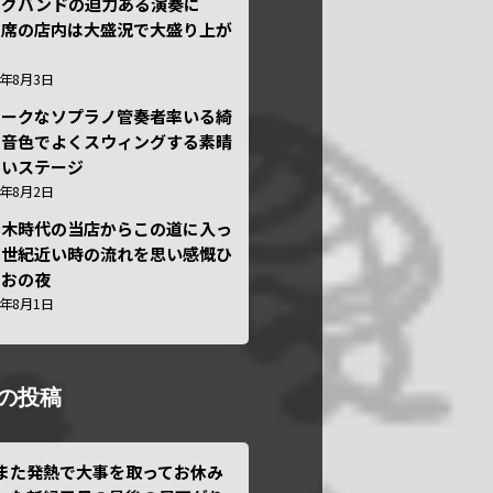
ッグバンドの迫力ある演奏に
々席の店内は大盛況で大盛り上が
6年8月3日
ニークなソプラノ管奏者率いる綺
な音色でよくスウィングする素晴
しいステージ
6年8月2日
本木時代の当店からこの道に入っ
半世紀近い時の流れを思い感慨ひ
しおの夜
6年8月1日
の投稿
また発熱で大事を取ってお休み