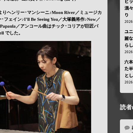
ビ
満
りヘンリー･マンシーニ♪Moon River／ミュージカ
り
ミー･フェイン♪I’ll Be Seeing You／大塚義将作♪Now／
202
Papaula／アンコール曲はチック･コリアが巨匠バ
ユ
ll でした。
麗
ら
202
六
た
と
202
読者