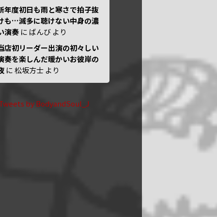
新年度初日も雨と寒さで拍子抜
けも…滅多に聴けない中身の濃
い演奏
に
ばんび
より
当店初リーダー出演の初々しい
演奏を楽しんだ暖かいお彼岸の
夜
に
松坂方士
より
Tweets by BodyandSoul_J