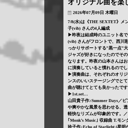
オリジナル曲を楽
2026年07月09日 木曜日
7/8(水)は《THE SEXTET》メ
子(vib) さんの4人編成
▶昨夜は結成時のユニット名で4
(vib) さんがフロントで、西川
っかりサポートする”黒一点”
ジャズが好きになったのでその
なります。昨夜の山本さんはお
に演奏していると慣れるのでし
▶演奏曲は、それぞれのオリジ
ンスのいいステージングでとても
曲が聴けてとても良かったです
▶1st.set…
山田貴子作♪Summer Day
や爽やかな風景を思わせる、透
軽快なリズムが印象的です。／山本玲子
｢Monk’s Music｣ 収録曲 
玲子作♪Echo of Starlight 