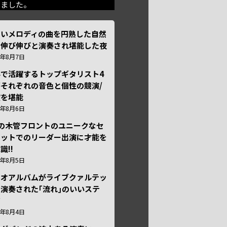
きました。
しいメロディの曲を円熟した自然
で伸び伸びと演奏され堪能した夜
6年8月7日
外で活躍するトップギタリスト4
それぞれの音色と個性の競演/
演を堪能
6年8月6日
本の木管フロントのユニークなセ
テットでのリーダー出演に才能を
識!!
6年8月5日
ュオアルバムがライブクァルテッ
演奏された｢流れ｣のいいステ
ジ
6年8月4日