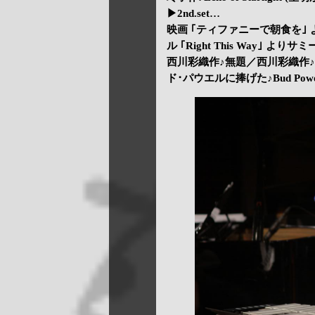
▶2nd.set…
映画 ｢ティファニーで朝食を｣ よ
ル ｢Right This Way｣ よりサ
西川彩織作♪無題／西川彩織作♪
ド･パウエルに捧げた♪Bud Powe