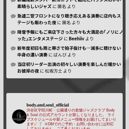
素晴らしいジャズ
に
匿名
より
急遽二管フロントになり聴き応えある演奏に店内もス
テージも賑わった夜
に
匿名
より
降雪予報にもご来店下さった方々も大満足の｢ノリにノ
ッた｣エンタメステージ
に
Beehiiv
より
新年度初日も雨と寒さで拍子抜けも…滅多に聴けない
中身の濃い演奏
に
ばんび
より
当店初リーダー出演の初々しい演奏を楽しんだ暖かい
お彼岸の夜
に
松坂方士
より
body.and.soul_official
渋谷区宇田川町・公園通りの老舗ジャズクラブ Body
& Soul の公式アカウントが新しくなりました。
ライ
ブスケジュールや新メニュー情報をお届けしてまいり
ます
※DMでのご予約・お問い合わせには対応
しておりません。ご了承くださいませ。