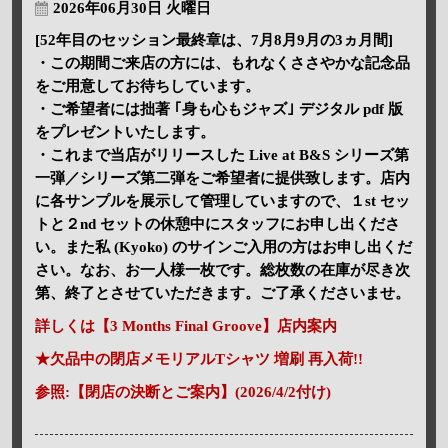
2026年06月30日 火曜日
[52年目のセッション最終章は、7月8月9月の3ヵ月間]
・この期間ご来店の方には、もれなくささやかな記念品
をご用意してお待ちしています。
・ご希望者には拙著 ｢身も心もジャズ｣ デジタル pdf 版
をプレゼントいたします。
・これまで当店がリリースした Live at B&S シリーズ第
一弾／シリーズ第二弾をご希望者に提供致します。店内
に各サンプルを展示して管理していますので、１st セッ
トと２nd セットの休憩中にスタッフにお申し出くださ
い。また私 (Kyoko) のサインご入用の方はお申し出くだ
さい。なお、お一人様一枚です。総枚数の在庫が尽き次
第、終了とさせていただきます。ご了承くださいませ。
詳しくは【3 Months Final Groove】店内案内
★欠品中の閉店メモリアルTシャツ 増刷 再入荷!!
参照:【閉店の決断とご案内】(2026/4/2付け)