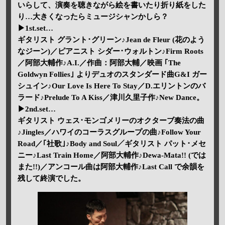
いらして、演奏を聴きながら絵を書いたり折り紙をした
り…大きくなったらミュージシャンかしら？
▶1st.set…
ギタリスト グラント･グリーン♪Jean de Fleur (花のよう
なジーン)／ピアニスト シダー･ウォルトン♪Firm Roots
／阿部大輔作♪A.I.／作曲：阿部大輔／映画 ｢The
Goldwyn Follies｣ よりデュオのスタンダード曲G&I ガー
シュイン♪Our Love Is Here To Stay／D.エリントンのバ
ラード♪Prelude To A Kiss／津川久里子作♪New Dance。
▶2nd.set…
ギタリスト ウェス･モンゴメリーのオクターブ奏法の曲
♪Jingles／ハワイのコーラスグループの曲♪Follow Your
Road／｢社歌｣♪Body and Soul／ギタリスト パット･メセ
ニー♪Last Train Home／阿部大輔作♪Dewa-Mata!! (では
また!!)／アンコール曲は阿部大輔作♪Last Call で余韻を
残して終演でした。