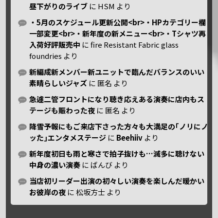
昼下がりのライブ
に
HSM
より
・5月のスケジュール更新公開<br>・HPカテゴリー欄
一部変更<br>・新年度の新メニュー<br>・Tシャツ再
入荷好評販売中
に
fire Resistant Fabric glass
foundries
より
新編成新メンバー新ユニットで臨んだバランスのいい
素晴らしいジャズ
に
匿名
より
急遽二管フロントになり聴き応えある演奏に店内もス
テージも賑わった夜
に
匿名
より
降雪予報にもご来店下さった方々も大満足の｢ノリにノ
ッた｣エンタメステージ
に
Beehiiv
より
新年度初日も雨と寒さで拍子抜けも…滅多に聴けない
中身の濃い演奏
に
ばんび
より
当店初リーダー出演の初々しい演奏を楽しんだ暖かい
お彼岸の夜
に
松坂方士
より