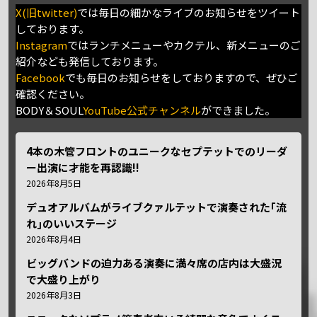
X(旧twitter)
では毎日の細かなライブのお知らせをツイート
しております。
Instagram
ではランチメニューやカクテル、新メニューのご
紹介なども発信しております。
Facebook
でも毎日のお知らせをしておりますので、ぜひご
確認ください。
BODY＆SOUL
YouTube公式チャンネル
ができました。
4本の木管フロントのユニークなセプテットでのリーダ
ー出演に才能を再認識!!
2026年8月5日
デュオアルバムがライブクァルテットで演奏された｢流
れ｣のいいステージ
2026年8月4日
ビッグバンドの迫力ある演奏に満々席の店内は大盛況
で大盛り上がり
2026年8月3日