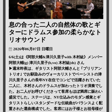
息の合った二人の自然体の歌とギ
ターにドラムス参加の柔らかなト
リオサウンド
2026年06月07日 日曜日
6/6(土)は《阿部大輔&津川久里子with 木村紘》メンバー
阿部大輔(g) 津川久里子(b,vo) 木村紘(ds) さん
▶週末昨夜は、ギタリスト阿部大輔さんと ｢ブリリアン
トリオ｣ でお馴染みのヴォーカリストでベーシストの津
川久里子さんの長年NY在住でコンビで活躍されていた
二人に、木村さんのドラムスが加わったトリオ演奏でし
た。お二人がお呼びくださって客席もほぼ満席に賑わい
盛況でした。ステージは、NY仕込みのモダン感覚とギ
タリストらしいスタンダードな伝統曲がバランスよく配
置された選曲構成でした。客席にはお子様とお祖母様が