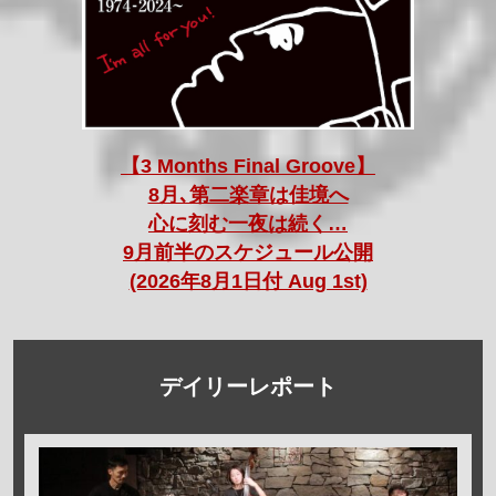
【3 Months Final Groove】
8月､第二楽章は佳境へ
心に刻む一夜は続く…
9月前半のスケジュール公開
(2026年8月1日付 Aug 1st)
デイリーレポート