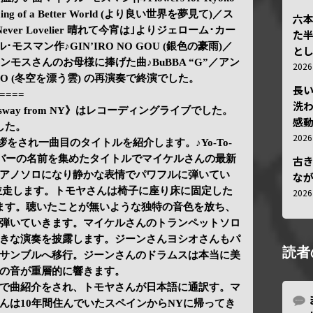
 of a Better World (より良い世界を夢見て)／ス
六
Never Lovelier 晴れて今宵は｣よりジェローム･カー
た
マイケル･モスマン作♪GIN’IRO NO GOU (銀色の豪雨)／
と
ンモスさんのお母様に捧げた曲♪BuBBA “G”／アン
202
UMO (冬空を漂う雲) の再演奏で終演でした。
長
====
洗
pressway from NY》はレコーディングライブでした。
感動
した。
202
挨拶をされ一曲目のタイトルを紹介します。♪Yo-To-
ンドメンバーの名前を集めたタイトルでマイケルさんの最新
古
アノソロになり静かな表情でパワフルに弾いてい
な
並走します。トモヤさんは椅子に座り床に固定した
202
ます。聴いたことが無いような独特の音色を放ち、
弾いていきます。マイケルさんのトランペットソロ
きな演奏を披露します。ジーンさんヨシオさんもパ
読者
サンブルへ移行。ジーンさんのドラムスは本当に美
の音が重層的に響きます。
で曲紹介をされ、トモヤさんが日本語に通訳す。マ
んは10年間住んでいたスペインからNYに帰ってき