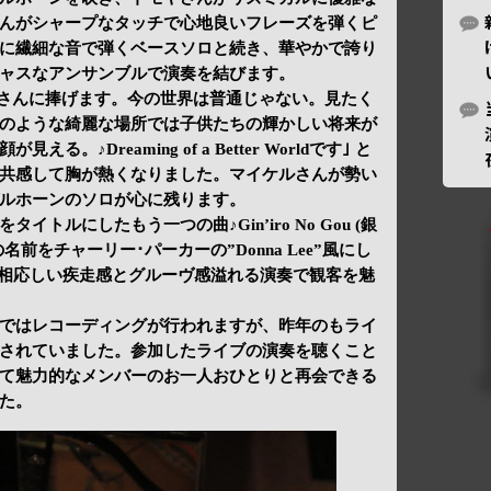
んがシャープなタッチで心地良いフレーズを弾くピ
に繊細な音で弾くベースソロと続き、華やかで誇り
ャスなアンサンブルで演奏を結びます。
皆さんに捧げます。今の世界は普通じゃない。見たく
のような綺麗な場所では子供たちの輝かしい将来が
。♪Dreaming of a Better Worldです｣ と
共感して胸が熱くなりました。マイケルさんが勢い
ルホーンのソロが心に残ります。
トルにしたもう一つの曲♪Gin’iro No Gou (銀
前をチャーリー･パーカーの”Donna Lee”風にし
ド名に相応しい疾走感とグルーヴ感溢れる演奏で観客を魅
の演奏ではレコーディングが行われますが、昨年のもライ
されていました。参加したライブの演奏を聴くこと
て魅力的なメンバーのお一人おひとりと再会できる
た。