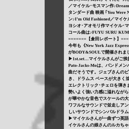
／マイケル･モスマン作♪Dreaming
タンダード曲 映画 ｢You Were 
ン♪I’m Old Fashioned／
ヨシオ･アオモリ作マイケル･マ
コール曲は♪FUYU SURU K
=======【倉田レポート】===
今年も《New York Jazz Ex
がBODY&SOULで開催されま
▶1st.set…マイケルさんがご
Pato-Jacks-Moは、バ
曲だそうです。ジェブさんのピ
き、ドラムス ベースが大きく
エレクトリック･チェロを弾き
勢いよく強い力感に溢れながら
が華やかな音色でスケールの大
ワフルなサウンドで並走しアン
しいサウンドでシンバルドラム
▶マイケルさんが一曲ずつ英語
イケルさんの娘さんのルカちゃ