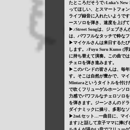
たところだそうで♪Luka’s N
ってほしい、とスマートフォン
ライブ録音に入れたいようです
ースソロを弾き、速度を上げて
▶♪Street Songは、ジ
は、パワフルなタッチで粋なフ
▶マイケルさんは来日するたび
します。♪Fuyu Suru Ku
に持ち替えて演奏。この曲では
チェロを弾き進みます。
▶このバンドの皆さんは、毎年
す。そこは自然が豊かで、マイケ
Mintaraというタイトルを
で吹くフリューゲルホーンソロ
力感でパワフルなチェロソロを
を弾きます。ジーンさんのドラ
ダイナミックに操り、多彩なソ
▶2nd.セット…一曲目に、マ
ます｣と話して京子ママに捧げる曲♪
ルさんが温かい音でフリューゲ