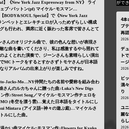
がで
l】《New York Jazz Expressway from NY》 ライ
ェブ･パットン(pf) マイケル･モスマン…
&SOUL Special】で《New York Jazz
4
Y》は、トランペットとエレキチェロが入っためずらしい構成
プ
グも行われ、満席に近く賑わった客席で皆さんとて
再認
202
ンさんのオリジナル曲で、彼の色んな想いが表現さ
デ
敵な曲を書いてくださり、私は感激するやら照れて
トで
のよくとれた演奏で、ジーンさんも素晴らしい演出
ー
でMCトークをするとすかさずトモヤさんが日本語
202
なりアルバムの出来上がりが楽しみですね。
ビ
ato-Jacks-Mo…NY仲間たちの名前や愛称を組み合わ
満
んのルカちゃんに贈った曲♪Luka’s New Digs
り
作♪Street Song／マイケル･モスマン作チェロを
202
 KUMO (冬空を漂う雲)…覚えた日本語をタイトルにし
ユ
i Mintara (アイヌ語=神々の遊ぶ庭)…マイケルさ
麗
トルにした曲。
ら
202
温かい曲マイケル･モスマン作♪Flowers for Kyoko