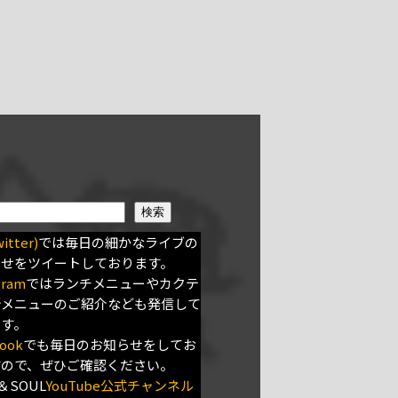
検索
itter)
では毎日の細かなライブの
らせをツイートしております。
gram
ではランチメニューやカクテ
新メニューのご紹介なども発信して
ます。
ook
でも毎日のお知らせをしてお
すので、ぜひご確認ください。
＆SOUL
YouTube公式チャンネル