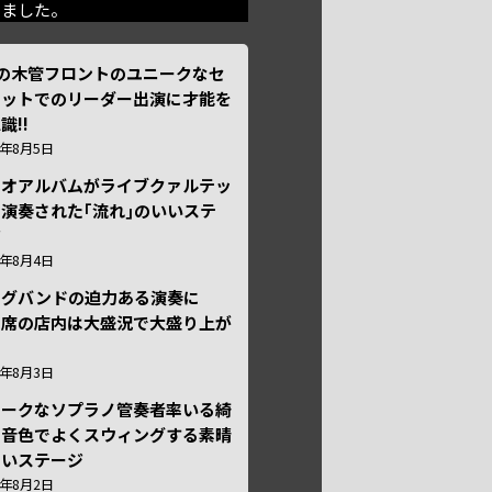
きました。
本の木管フロントのユニークなセ
テットでのリーダー出演に才能を
識!!
6年8月5日
ュオアルバムがライブクァルテッ
演奏された｢流れ｣のいいステ
ジ
6年8月4日
ッグバンドの迫力ある演奏に
々席の店内は大盛況で大盛り上が
6年8月3日
ニークなソプラノ管奏者率いる綺
な音色でよくスウィングする素晴
しいステージ
6年8月2日