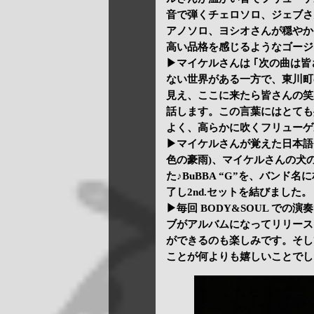
音で弾くチェロソロ、ジェブさ
アノソロ、ヨシオさんが穏やか
高い品格を感じるようなゴージ
▶マイケルさんは ｢次の曲は
ない世界がある一方で、東川町
見え、ここに来たら皆さんの笑顔が見える
話します。この言葉にはとても
よく、高らかに吹くフリューゲ
▶マイケルさんが覚えた日本語をタイ
色の豪雨)、マイケルさんの犬の名
た♪BuBBA “G”を、バン
了し2nd.セットを結びました。
▶毎回 BODY&SOUL で
ブがアルバムになってリリース
ができるのも楽しみです。そし
ことが何よりも嬉しいことでし