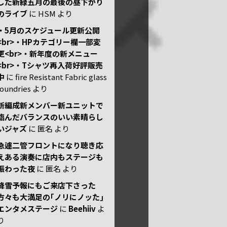
した新緑五月の最後の昼下がり
のライブ
に
HSM
より
・5月のスケジュール更新公開
<br>・HPカテゴリー欄一部変
更<br>・新年度の新メニュー
<br>・Tシャツ再入荷好評販売
中
に
fire Resistant Fabric glass
foundries
より
新編成新メンバー新ユニットで
臨んだバランスのいい素晴らし
いジャズ
に
匿名
より
急遽二管フロントになり聴き応
えある演奏に店内もステージも
賑わった夜
に
匿名
より
降雪予報にもご来店下さった
方々も大満足の｢ノリにノッた｣
エンタメステージ
に
Beehiiv
よ
り