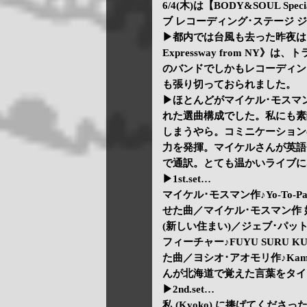
6/4(木)は【BODY&SOUL Specia
ブ レコーディング･ステージ ジ
▶都内では台風も去った昨夜は【BODY
Expressway from N
のバンドでしかもレコーディン
も張り切っておられました。
▶ほとんどがマイケル･モスマ
れた選曲構成でした。私にも素
しまうやら。コミニケーション
力を発揮。マイケルさんが英語
で通訳。とても温かいライブに
▶1st.set…
マイケル･モスマン作♪Yo-To-P
せた曲／マイケル･モスマン作 娘さ
(新しい住まい)／ジェブ･パットン
フィーチャー♪FUYU SURU
た曲／ヨシオ･アオモリ作♪Kamu
んが北海道で覚えた言葉をタイ
▶2nd.set…
私 (Kyoko) に捧げてくださった