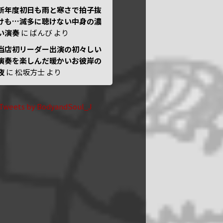
新年度初日も雨と寒さで拍子抜
けも…滅多に聴けない中身の濃
い演奏
に
ばんび
より
当店初リーダー出演の初々しい
演奏を楽しんだ暖かいお彼岸の
夜
に
松坂方士
より
Tweets by BodyandSoul_J