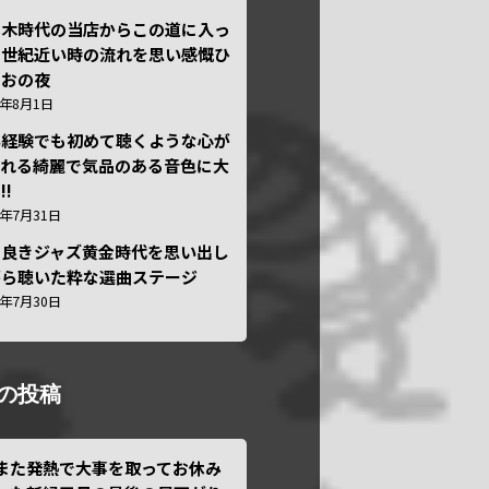
本木時代の当店からこの道に入っ
半世紀近い時の流れを思い感慨ひ
しおの夜
6年8月1日
い経験でも初めて聴くような心が
われる綺麗で気品のある音色に大
!!
6年7月31日
き良きジャズ黄金時代を思い出し
がら聴いた粋な選曲ステージ
6年7月30日
の投稿
また発熱で大事を取ってお休み