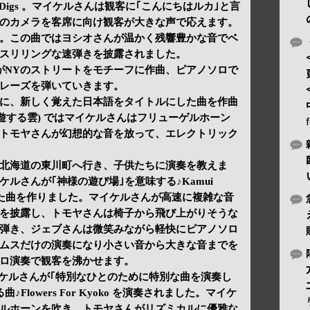
ew Digs 。マイケルさんは観客に｢こんにちはルカ｣と言
のカメラを客席に向け観客が大きな声で応えます。
。この曲ではヨシオさんが温かく残響豊かな音でベ
スリリングな速弾きを披露されました。
ェブさんがNYのストリートをモチーフに作曲、ピアノソロで
レーズを弾いていきます。
に、新しく覚えた日本語をタイトルにした曲を作曲
mo (浮遊する雲) ではマイケルさんはフリューゲルホーン
トモヤさんが幻想的な音を放って、エレクトリック
北海道の東川町へ行き、子供たちに演奏を教えま
ルさんが｢神様の遊び場｣を意味する♪Kamui
付けた曲を作りました。マイケルさんが高速に複雑な音
を披露し、トモヤさんは椅子から飛び上がりそうな
弾き、ジェブさんは微笑みながら軽快にピアノソロ
ムスだけの演奏になり小さい音から大きな音までを
ロ演奏で観客を沸かせます。
イケルさんが｢特別なひとのために特別な曲を演奏し
Flowers For Kyoko を演奏されました。マイケ
ルホーンを吹き、トモヤさんがリズミカルに優雅な