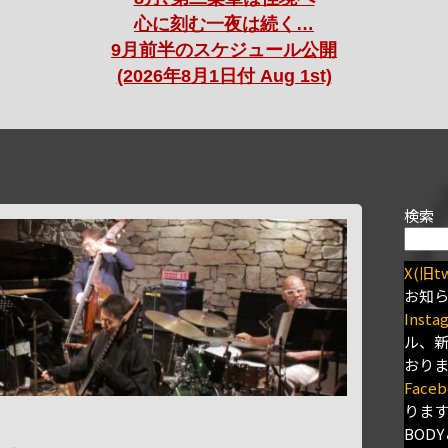
心に刻む一夜は続く…
9月前半のスケジュール公開
(2026年8月1日付 Aug 1st)
検索
X(旧tw
お知
Insta
ル、
おり
Faceb
りま
BODY