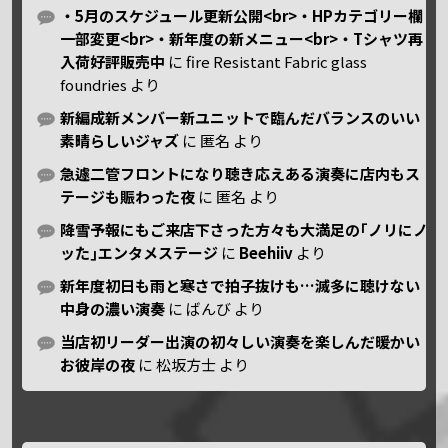
・5月のスケジュール更新公開<br>・HPカテゴリー欄
一部変更<br>・新年度の新メニュー<br>・Tシャツ再
入荷好評販売中
に
fire Resistant Fabric glass
foundries
より
新編成新メンバー新ユニットで臨んだバランスのいい
素晴らしいジャズ
に
匿名
より
急遽二管フロントになり聴き応えある演奏に店内もス
テージも賑わった夜
に
匿名
より
降雪予報にもご来店下さった方々も大満足の｢ノリにノ
ッた｣エンタメステージ
に
Beehiiv
より
新年度初日も雨と寒さで拍子抜けも…滅多に聴けない
中身の濃い演奏
に
ばんび
より
当店初リーダー出演の初々しい演奏を楽しんだ暖かい
お彼岸の夜
に
松坂方士
より