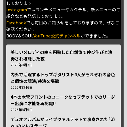
しております。
Instagram
ではランチメニューやカクテル、新メニューのご
紹介なども発信しております。
Facebook
でも毎日のお知らせをしておりますので、ぜひご
確認ください。
BODY＆SOUL
YouTube公式チャンネル
ができました。
美しいメロディの曲を円熟した自然体で伸び伸びと演
奏され堪能した夜
2026年8月7日
内外で活躍するトップギタリスト4人がそれぞれの音色
と個性の競演/共演を堪能
2026年8月6日
4本の木管フロントのユニークなセプテットでのリーダ
ー出演に才能を再認識!!
2026年8月5日
デュオアルバムがライブクァルテットで演奏された｢流
れ｣のいいステージ