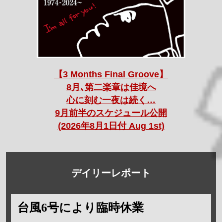
【3 Months Final Groove】
8月､第二楽章は佳境へ
心に刻む一夜は続く…
9月前半のスケジュール公開
(2026年8月1日付 Aug 1st)
デイリーレポート
台風6号により臨時休業