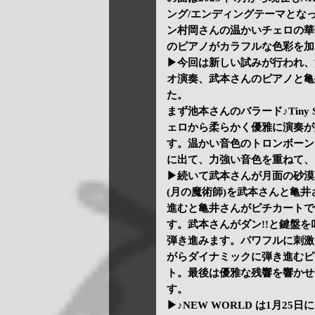
ング/エンディングテーマとな
ン村岡さんの温かいチェロの華
のピアノがカラフルな色彩を加
▶今回は新しい試みが行われ、
オ演奏、武本さんのピアノと亀
た。
まず池本さんのバラード♪Tiny
ェロから柔らかく優雅に演奏が
す。温かい音色のトロンボーン
に出て、力強い音色を重ねて、
▶続いて武本さんが月面の砂漠をイ
(月の魔術師)を武本さんと亀
進むと亀井さんがピチカートで
す。武本さんがダン!!と鍵盤
弾き進みます。パワフルに刺激
がらダイナミックに弾き進むピ
ト。最後は優雅な残響を響かせ
す。
▶♪NEW WORLD は1月25