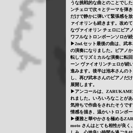
うな挑戦的な曲とのことでした
ンチェロで次々とテーマを弾き
だけで静かに弾いて緊張感を放
ァイオリンも続きます。改めて
なヴァイオリン チェロにピア
ワフルなトロンボーンソロが続
▶2nd.セット最後の曲は、武本
の演奏になりました。ピアノか
転してリズミカルな演奏に転回
ーン ヴァイオリンチェロが続
進みます。後半は池本さんのト
し、再び武本さんのピアノだけ
展開します。
▶アンコールは、ZARUKAME
れました。いろいろなことがあ
気持ちで作曲をされたそうです
情感を描き、温かいトロンボー
▶優雅と華やかさを極めるZA
moto さんはとても相性が良
しみ、心地良い時間を過ごさせ