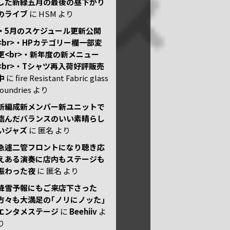
した新緑五月の最後の昼下がり
のライブ
に
HSM
より
・5月のスケジュール更新公開
<br>・HPカテゴリー欄一部変
更<br>・新年度の新メニュー
<br>・Tシャツ再入荷好評販売
中
に
fire Resistant Fabric glass
foundries
より
新編成新メンバー新ユニットで
臨んだバランスのいい素晴らし
いジャズ
に
匿名
より
急遽二管フロントになり聴き応
えある演奏に店内もステージも
賑わった夜
に
匿名
より
降雪予報にもご来店下さった
方々も大満足の｢ノリにノッた｣
エンタメステージ
に
Beehiiv
よ
り