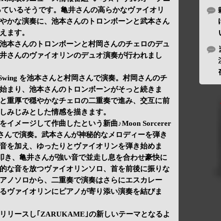
っているそうです。亀井さんの高らかなヴァイオリ
やかな演奏に、池本さんのトロンボーンと武本さん
えます。
池本さんのトロンボーンと村岡さんのチェロのデュ
井さんのヴァイオリンのデュオ演奏が行われまし
 Swing を池本さんと村岡さんで演奏。村岡さんのチ
始まり、池本さんのトロンボーンがそっと続きま
と重厚で穏やかなチェロの二重奏で進み、交互に前
しみじみとした情感を描きます。
メージして作曲したという新曲♪Moon Sorcerer
井さんで演奏。武本さんが神秘的なメロディーを弾き
音を加え、ゆったりとヴァイオリンを弾き始めま
を叩き、亀井さんが強い音で並走し息を合わせ豪快に
的な音を放つヴァイオリンソロ、首を前後に振りな
アノソロから、二重奏で演奏はさらにエスカレー
るヴァイオリンにピアノが寄り添い演奏を結びま
日にリリースし｢ZARUKAME｣の新しいテーマとなるよ