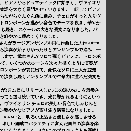
。ピアノからドラマティックに始まり、ヴァイオリ
物語を大きく展開させていきます。一転してピアノ
ちながらぐんぐん前に進み、チェロがすっと入りヴ
トロンボーンが温かい音色でテーマを吹き、華やか
ノも続き、スケールの大きな演奏になりました。パ
き鮮やかに締めくくりました。
さんがラージアンサンブル用に作曲した大作♪Birth
ら演奏が始まりゆったりとアンサンブルで進み、一
します。武本さんがソロで弾くピアノに、トロンボ
いて、いくつかのシーンを次々と描くように演奏が
ロンボーンが前に出て、豪快なソロに三人が並走
で演奏し続くアンサンブルで生命力に溢れた演奏を
 が3月25日にリリースした♪この道の先に を演奏さ
っても道は続いていき、光に導かれるようにという
。ヴァイオリン チェロの美しい音色でしみじみと
ン穏やかなピアノが寄り添う演奏になりました。
RUKAMEと、明るい上品さと優しさを感じさせる
く、珍しい編成でバラエティに富んだ楽曲の演奏を楽
ていただきました。ぜひこのプロジェクトを継続し