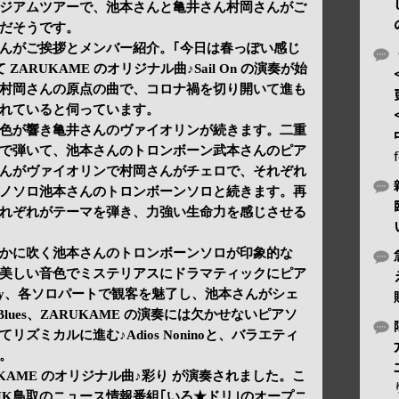
u｣のスタジアムツアーで、池本さんと亀井さん村岡さんがご
だそうです。
んがご挨拶とメンバー紹介。｢今日は春っぽい感じ
ARUKAME のオリジナル曲♪Sail On の演奏が始
村岡さんの原点の曲で、コロナ禍を切り開いて進も
れていると伺っています。
色が響き亀井さんのヴァイオリンが続きます。二重
で弾いて、池本さんのトロンボーン武本さんのピア
んがヴァイオリンで村岡さんがチェロで、それぞれ
ノソロ池本さんのトロンボーンソロと続きます。再
れぞれがテーマを弾き、力強い生命力を感じさせる
かに吹く池本さんのトロンボーンソロが印象的な
マに美しい音色でミステリアスにドラマティックにピア
ility、各ソロパートで観客を魅了し、池本さんがシェ
 Blues、ZARUKAME の演奏には欠かせないピアソ
ズミカルに進む♪Adios Noninoと、バラエティ
。
UKAME のオリジナル曲♪彩り が演奏されました。こ
NHK鳥取のニュース情報番組｢いろ★ドリ｣のオープニ