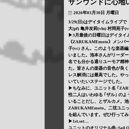
サンウンドに心地
2026年03月30日 月曜日
3/29(日)はデイタイムライブで《
大(pf) 亀井友莉(vln) 村岡苑子(v
▶3月最後の日曜日はデイタイ
《ZARUKAMEmoto》メンバーは
子(vc) さん。このような楽
いました。池本さんがリーダー
名でも分かる通りユーモア精神
た。皆さんの楽器の音色が良く
レス解消には最高でした。やっ
いていたいステージでした。
▶ちなみに、ユニット名 ｢ZAR
性二人はいわゆる ｢ザル｣ 
いることだし、とザルカメ。池本
ZARUKAMEmoto。二弦ユ
を組んでいます。ぜひ行ってみ
▶1st.set…
ユニットのオリジナル曲♪Sai