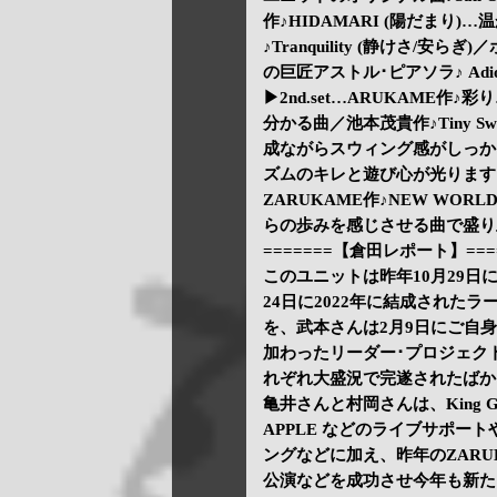
作♪HIDAMARI (陽だまり
♪Tranquility (静けさ/安らぎ
の巨匠アストル･ピアソラ♪ Adi
▶2nd.set…ARUKAME
分かる曲／池本茂貴作♪Tiny 
成ながらスウィング感がしっかり
ズムのキレと遊び心が光ります。／武
ZARUKAME作♪NEW WOR
らの歩みを感じさせる曲で盛り
=======【倉田レポート】===
このユニットは昨年10月29日
24日に2022年に結成されたラー
を、武本さんは2月9日にご自
加わったリーダー･プロジェクト ｢T
れぞれ大盛況で完遂されたばか
亀井さんと村岡さんは、King Gnu/V
APPLE などのライブサポート
ングなどに加え、昨年のZARU
公演などを成功させ今年も新た