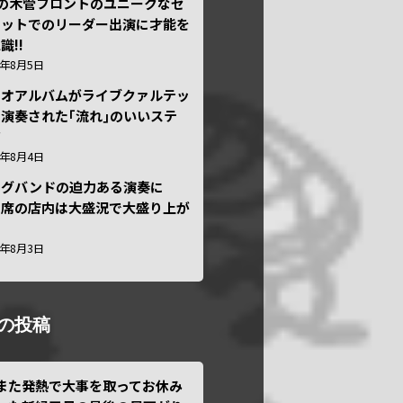
本の木管フロントのユニークなセ
テットでのリーダー出演に才能を
識!!
6年8月5日
ュオアルバムがライブクァルテッ
演奏された｢流れ｣のいいステ
ジ
6年8月4日
ッグバンドの迫力ある演奏に
々席の店内は大盛況で大盛り上が
6年8月3日
の投稿
また発熱で大事を取ってお休み