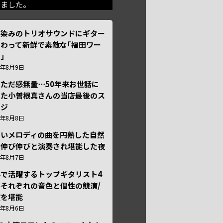
きました。
馴染みのトリオサウンドにギター
わって新鮮で素敵な｢福田ワー
｣
6年8月9日
ただ感無量⋯50年来お世話に
った小曽根真さんの当店最後のス
ージ
6年8月8日
しいメロディの曲を円熟した自然
で伸び伸びと演奏され堪能した夜
6年8月7日
外で活躍するトップギタリスト4
それぞれの音色と個性の競演/
演を堪能
6年8月6日