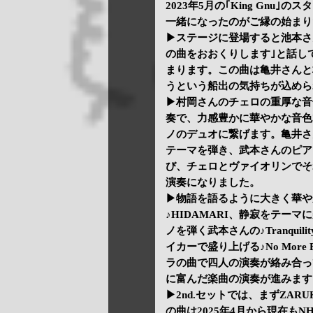
2023年5月の｢King Gn
一緒になったのがご縁の始まり
▶ステージに登場すると池本さ
の曲をおおくりします｣と話して Z
まります。この曲は亀井さんと
うという船出の気持ちが込めら
▶村岡さんのチェロの重厚な音
奏で、力感豊かに華やかな音色
ノのデュオに繋げます。亀井さ
テーマを弾き、武本さんのピア
び、チェロとヴァイオリンでそ
演奏になりました。
▶物語を語るように大きく華や
♪HIDAMARI、静寂をテー
ノを弾く武本さんの♪Tranqu
イカーで盛り上げる♪No More
ラの曲で四人の演奏が絡み合ってリ
に富んだ楽曲の演奏が進みます
▶2nd.セットでは、まずZAR
の曲は2025年4月から現在も