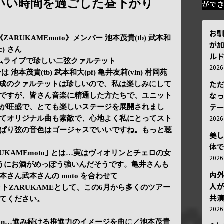
いい時間を過ごした昼下がり
がで
お
ZARUKAMEmoto》メンバー 池本茂貴(tb) 武本和
が加
c) さん
ルド
ムライブで珍しい二弦クァルテット
202
 池本茂貴(tb) 武本和大(pf) 亀井友莉(vln) 村岡苑
ただ
器編成のクァルテットは珍しいので、私は楽しみにして
な
ですが、皆さん音楽に精通した方たちで、ユニット
テ
が旺盛で、とても楽しいステージを展開されまし
202
てオリジナル曲も素敵で、心地よく私にとってスト
ぱり弦の音色はゴージャスでいいですね。もっと聴
美
体
UKAMEmoto｣ とは…実はヴィオリンとチェロの女
202
のようにお酒がめっぽう強いんだそうです。亀井さんも
内
さん武本さんの moto を合わせて
人が
ニットZARUKAMEとして、この6月から多くのツアー
共
てください。
202
l On…進み続ける推進力のイメージを曲に／池本茂貴