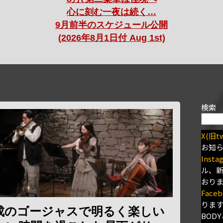
心に刻む一夜は続く…
9月前半のスケジュール公開
(2026年8月1日付 Aug 1st)
検索
X(旧tw
お知
Insta
ル、
おり
Faceb
りま
成のゴージャスで明るく楽しい
BODY