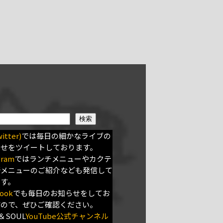
検索
itter)
では毎日の細かなライブの
らせをツイートしております。
gram
ではランチメニューやカクテ
新メニューのご紹介なども発信して
ます。
ook
でも毎日のお知らせをしてお
すので、ぜひご確認ください。
＆SOUL
YouTube公式チャンネル