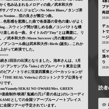
4
)…温かく包み込まれるメロディの曲／武本和大作
プ
)／ボサノヴァA.C.ジョビン♪No More Blues／タンゴ界
再認
os Nonino…弦の良さが際立つ曲。
202
作♪彩り…色彩感を意識した曲で各楽器の音色の違いがよく
デ
Swing…スウィング間が楽しめる曲／コンパクトな構
トで
楽しめる一曲。タイトルの“Tiny”とは裏腹に、リ
ー
本和大作♪Moon Sorcerer (月の魔術師)／
202
LD／アンコール曲は武本和大作♪Birth (誕生)…これか
上がって終演でした。
ビ
====
満
に続き2回目の出演となりました。池本さんは、3月
り
ジ･アンサンブル ｢isles｣ のブルーノート東京公演
202
身のピアノ･トリオに弦楽四重奏とパーカッションが
HE REAL Veleria｣ のコットンクラブ公演をそ
りです。
読者
aundy/SEKAI NO OWARI/Mrs. GREEN
や楽曲制作/映画｢鬼滅の刃｣/｢君の名は｣のレコーディ
KAMEとしての全国ツアー/ブルーノートプレイス
に全国ツアーが予定されています。