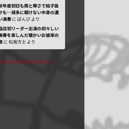
新年度初日も雨と寒さで拍子抜
けも…滅多に聴けない中身の濃
い演奏
に
ばんび
より
当店初リーダー出演の初々しい
演奏を楽しんだ暖かいお彼岸の
夜
に
松坂方士
より
Tweets by BodyandSoul_J