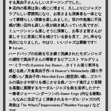
する真由子さんらしいステージングでした。
▶店内の客席は良い感じに埋まり、久しぶりにジャズク
ラブらしい雰囲気になり、お客さまも演奏者も一体とな
って素晴らしい演奏を楽しみました。世の中急激に不況
感が漂い店内も寂しい夜が続き滅入っていた私ですが、
ミュージシャンも楽しそうに演奏し、お客さま皆さんが
楽しそうに音楽に耳を傾けている姿を見て、少し幸せな
気分になりました。やはり、いいジャズは素敵です!!
▶1st.set…
ハードバップの伝統を引き継ぐ洗練されたモダンジャズ
の感性で真由子さんの尊敬するピアニスト マルグリュ
ー･ミラーの♪Eastern Joy Dance…タイトル道り東洋を
感じる曲／片倉真由子作♪A Dancer’s Melancholy (踊り手
の憂い)／真由子作♪Merciful Eyes (慈悲深い瞳)…ゴスペ
ルの温かさや祈りを感じさせる曲／コード進行より音階
を基盤に展開するモーダル･ジャズを曲を追求したテナ
ー奏者ジョー･ヘンダーソンの♪Inner Urge (内なる衝動)
…ちなみに当店でよく演奏されるモーダル･ジャズの代
表曲は ｢So What｣｢Impressions｣｢Maiden Voyage｣ など
です。