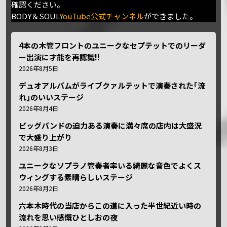
確認ください。
BODY＆SOUL
YouTube公式チャンネル
ができました。
4本の木管フロントのユニークなセプテットでのリーダ
ー出演に才能を再認識!!
2026年8月5日
デュオアルバムがライブクァルテットで演奏された｢流
れ｣のいいステージ
2026年8月4日
ビッグバンドの迫力ある演奏に満々席の店内は大盛況
で大盛り上がり
2026年8月3日
ユニークなソプラノ管奏者率いる綺麗な音色でよくス
ウィングする素晴らしいステージ
2026年8月2日
六本木時代の当店からこの道に入った半世紀近い時の
流れを思い感慨ひとしおの夜