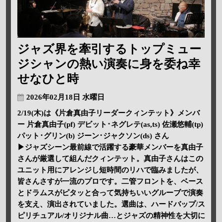
ジャズ界を牽引するトップミュー
ジシャンの熱い演奏に身を委ね幸
せなひと時
2026年02月18日 水曜日
2/19(木)は《片倉真由子リーダークィンテット》メンバ
ー 片倉真由子(pf) デビット･ネグレテ(as,ts) 佐瀬悠輔(tp)
パット･グリン(b) ジーン･ジャクソン(ds) さん
▶ジャズシーン最前線で活躍する豪華メンバーを真由子
さんが厳選して組んだクィンテット。真由子さんはこの
ユニット用にアレンジし短時間のリハで臨みましたが、
皆さんさすが一流のプロです。二管フロントを、ベース
とドラムスがピタッと合って気持ちいいグルーブで演奏
を支え、演出されていました。選曲は、ハードバップ/ス
ピリチュアル/オリジナル曲…とジャズの精神性を大切に