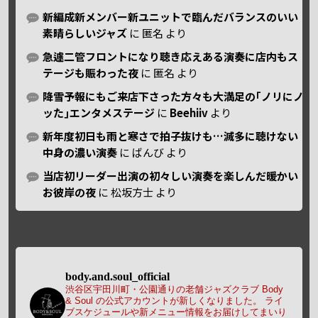
新編成新メンバー新ユニットで臨んだバランスのいい
素晴らしいジャズ
に
匿名
より
急遽二管フロントになり聴き応えある演奏に店内もス
テージも賑わった夜
に
匿名
より
降雪予報にもご来店下さった方々も大満足の｢ノリにノ
ッた｣エンタメステージ
に
Beehiiv
より
新年度初日も雨と寒さで拍子抜けも…滅多に聴けない
中身の濃い演奏
に
ばんび
より
当店初リーダー出演の初々しい演奏を楽しんだ暖かい
お彼岸の夜
に
松坂方士
より
body.and.soul_official
渋谷区宇田川町・公園通りの老舗ジャズクラブ Body
& Soul の公式アカウントが新しくなりました。
ライ
ブスケジュールや新メニュー情報をお届けしてまいり