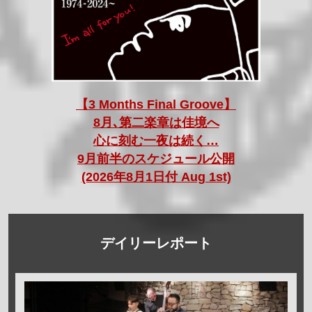
【3 Months Final Groove】
8月､第二楽章は佳境へ
心に刻む一夜は続く…
9月前半のスケジュール公開
(2026年8月1日付 Aug 1st)
デイリーレポート