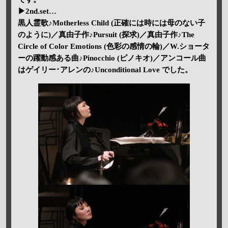
▶2nd.set…
黒人霊歌♪Motherless Child (正確には時には母のない子
のように)／真由子作♪Pursuit (探求)／真由子作♪The
Circle of Color Emotions (色彩の感情の輪)／W.ショータ
ーの躍動感ある曲♪Pinocchio (ピノキオ)／アンコール曲
はゲイリー･アレンの♪Unconditional Love でした。