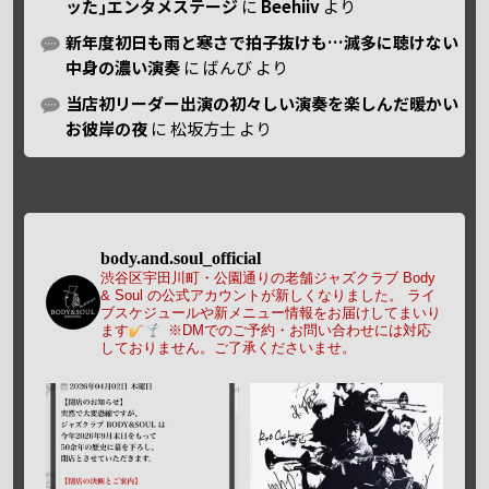
ッた｣エンタメステージ
に
Beehiiv
より
新年度初日も雨と寒さで拍子抜けも…滅多に聴けない
中身の濃い演奏
に
ばんび
より
当店初リーダー出演の初々しい演奏を楽しんだ暖かい
お彼岸の夜
に
松坂方士
より
body.and.soul_official
渋谷区宇田川町・公園通りの老舗ジャズクラブ Body
& Soul の公式アカウントが新しくなりました。
ライ
ブスケジュールや新メニュー情報をお届けしてまいり
ます
※DMでのご予約・お問い合わせには対応
しておりません。ご了承くださいませ。