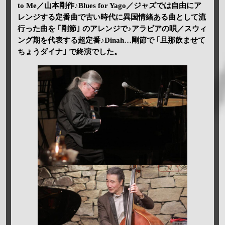
to Me／山本剛作♪Blues for Yago／ジャズでは自由にア
レンジする定番曲で古い時代に異国情緒ある曲として流
行った曲を ｢剛節｣ のアレンジで♪アラビアの唄／スウィ
ング期を代表する超定番♪Dinah…剛節で ｢旦那飲ませて
ちょうダイナ｣ で終演でした。