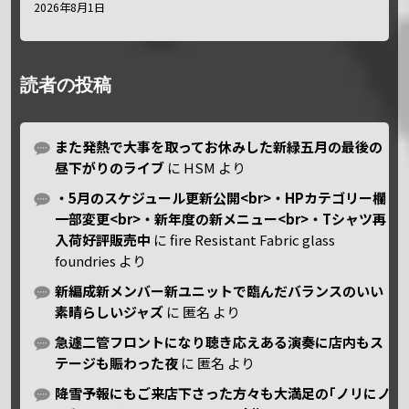
2026年8月1日
読者の投稿
また発熱で大事を取ってお休みした新緑五月の最後の
昼下がりのライブ
に
HSM
より
・5月のスケジュール更新公開<br>・HPカテゴリー欄
一部変更<br>・新年度の新メニュー<br>・Tシャツ再
入荷好評販売中
に
fire Resistant Fabric glass
foundries
より
新編成新メンバー新ユニットで臨んだバランスのいい
素晴らしいジャズ
に
匿名
より
急遽二管フロントになり聴き応えある演奏に店内もス
テージも賑わった夜
に
匿名
より
降雪予報にもご来店下さった方々も大満足の｢ノリにノ