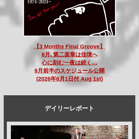
【3 Months Final Groove】
8月､第二楽章は佳境へ
心に刻む一夜は続く…
9月前半のスケジュール公開
(2026年8月1日付 Aug 1st)
デイリーレポート