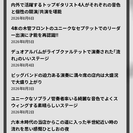
内外で活躍するトップギタリスト4人がそれぞれの音色
と個性の競演/共演を堪能
2026年8月6日
4本の木管フロントのユニークなセプテットでのリーダ
ー出演に才能を再認識!!
2026年8月5日
デュオアルバムがライブクァルテットで演奏された｢流
れ｣のいいステージ
2026年8月4日
ビッグバンドの迫力ある演奏に満々席の店内は大盛況
で大盛り上がり
2026年8月3日
ユニークなソプラノ管奏者率いる綺麗な音色でよくス
ウィングする素晴らしいステージ
2026年8月2日
六本木時代の当店からこの道に入った半世紀近い時の
流れを思い感慨ひとしおの夜