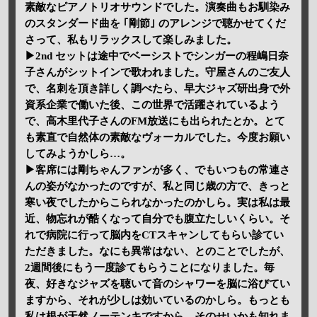
素敵なピアノトリオサウンドでした。演奏曲もお馴染み
のスタンダード曲を ｢剛節｣ のアレンジで聴かせてくだ
さって、私もリラックスして楽しみました。
▶2nd セットは途中でベーシストでシンガーの程嶋日奈
子さんがシットインで歌われました。守屋さんのご友人
で、名刺を頂き詳しく調べたら、早大ジャズ研出身で外
資系企業で働いた後、この世界で活躍されているよう
で、高木里代子さんのFM放送にも出られたとか。とて
も素直で自然体の素敵なヴォーカルでした。今度お願い
してみようかしら…。
▶客席には剛ちゃんファンが多く、でもいつもの常連さ
んの姿がなかったのですが、私と同じ歳の方で、きっと
寒い夜でしたからこられなかったのかしら。実は私は最
近、物忘れが酷くなって自分でも腹立たしいくらい。そ
れで病院に行って脳内をCTスキャンしてもらい診てい
ただきました。なにも異常はない、とのことでしたが、
2週間後にもう一度診てもらうことになりました。毎
夜、好きなジャズを聴いて音のシャワーを脳に浴びてい
ますから、それが少しは効いているのかしら。もっとも
私は根が天然ノーテンキですから、そのせいかも知れま