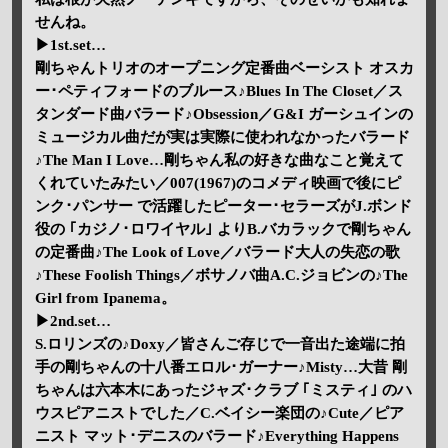
せんね。
▶1st.set…
剛ちゃんトリオのオープニング定番曲ベーシスト オスカ
ー･ペティフォードのブルース♪Blues In The Closet／ス
タンダード曲バラード♪Obsession／G&I ガーシュインの
ミュージカル曲だが実は実際に使われなかったバラード
♪The Man I Love…剛ちゃん私の好きな曲なこと覚えて
くれていたみたい／007(1967)のコメディ映画で後にピ
ンク･パンサー で活躍したピーター･セラーズがJ.ボンド
役の ｢カジノ･ロワイヤル｣ よりB.バカラックで剛ちゃん
の定番曲♪The Look of Love／バラード大人の失恋の歌
♪These Foolish Things／ボサノバ曲A.C.ジョビンの♪The
Girl from Ipanema。
▶2nd.set…
S.ロリンズの♪Doxy／皆さんご存じで一音出た途端に拍
手の剛ちゃんの十八番エロル･ガーナー♪Misty…大昔 剛
ちゃんは六本木にあったジャズ･クラブ ｢ミスティ｣ のハ
ウスピアニストでした／C.ベイシー楽団の♪Cute／ピア
ニスト マット･デニスのバラード♪Everything Happens