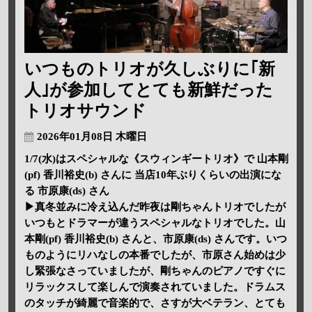
いつものトリオが久しぶりに｢新
人｣が参加してとても新鮮だった
トリオサウンド
2026年01月08日 木曜日
1/7(水)はスペシャルな《スウィンギートリオ》で 山本剛
(pf) 香川裕史(b) さんに 当店10年ぶりくらいの出演にな
る 市原康(ds) さん
▶真冬並みに冷え込んだ昨夜は剛ちゃんトリオでしたが
いつもとドラマーが違うスペシャルなトリオでした。山
本剛(pf) 香川裕史(b) さんと、市原康(ds) さんです。いつ
ものようにリハなしの本番でしたが、市原さん始めは少
し緊張なさっていましたが、剛ちゃんのピアノですぐに
リラックスして楽しんで演奏されていました。ドラムス
のタッチが綺麗で音楽的で、さすが大ベテラン、とても