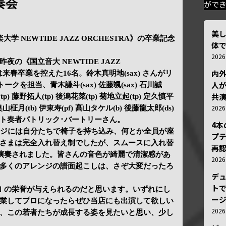
奏会
がで
美
大学 NEWTIDE JAZZ ORCHESTRA》の卒業記念
体
202
の《国立音大 NEWTIDE JAZZ
内
は来春卒業を控えた16名。鈴木真明地(sax) さんがリ
人が
を担当、青木謙斗(sax) 佐藤颯(sax) 石川誠
共
(tp) 藤野拓人(tp) 後潟花菜(tp) 菊地立起(tp) 定久慎平
202
 奥山柾月(tb) 伊東寿(pf) 髙山タケル(b) 後藤龍太郎(ds)
ト奏者パトリック･バートリーさん。
4
ージには自分たちで椅子を持ち込み、何とか全員が座
プ
さまは完全入れ替え制でしたが、スムースに入れ替
再認
が演奏されました。皆さんの音色が綺麗で清潔感があ
202
多くのアレンジの譜面起こしは、さぞ大変だったろ
デ
トで
業｣ の栄誉が与えられるのだと思います。いずれにし
ー
業してプロになったらぜひ当店にも出演して欲しい
202
、この若者たちが成長する姿を見たいと思い、少し