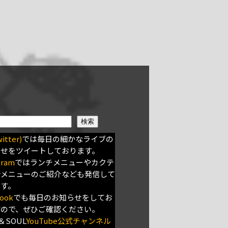
検索
itter)
では毎日の細かなライブの
らせをツイートしております。
gram
ではランチメニューやカクテ
新メニューのご紹介なども発信して
ます。
ook
でも毎日のお知らせをしてお
すので、ぜひご確認ください。
＆SOUL
YouTube公式チャンネル