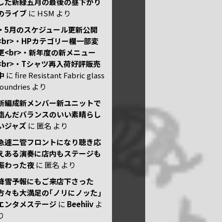
した新緑五月の最後の昼下がり
のライブ
に
HSM
より
・5月のスケジュール更新公開
<br>・HPカテゴリー欄一部変
更<br>・新年度の新メニュー
<br>・Tシャツ再入荷好評販売
中
に
fire Resistant Fabric glass
foundries
より
新編成新メンバー新ユニットで
臨んだバランスのいい素晴らし
いジャズ
に
匿名
より
急遽二管フロントになり聴き応
えある演奏に店内もステージも
賑わった夜
に
匿名
より
降雪予報にもご来店下さった
方々も大満足の｢ノリにノッた｣
エンタメステージ
に
Beehiiv
よ
り