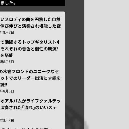
きました。
しいメロディの曲を円熟した自然
で伸び伸びと演奏され堪能した夜
6年8月7日
外で活躍するトップギタリスト4
それぞれの音色と個性の競演/
演を堪能
6年8月6日
本の木管フロントのユニークなセ
テットでのリーダー出演に才能を
識!!
6年8月5日
ュオアルバムがライブクァルテッ
演奏された｢流れ｣のいいステ
ジ
6年8月4日