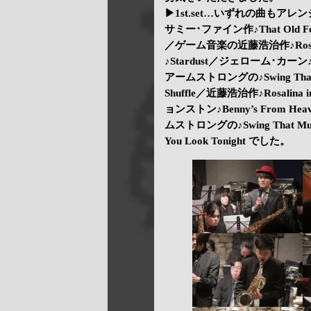
▶1st.set…いずれの曲もア
サミー･ファイン作♪That Old 
／ゲーム音楽の近藤浩治作♪Rosalin
♪Stardust／ジェローム･カーン♪T
アームストロングの♪Swing That M
Shuffle／近藤浩治作♪Rosalin
ョンストン♪Benny’s From H
ムストロングの♪Swing That
You Look Tonight でした。