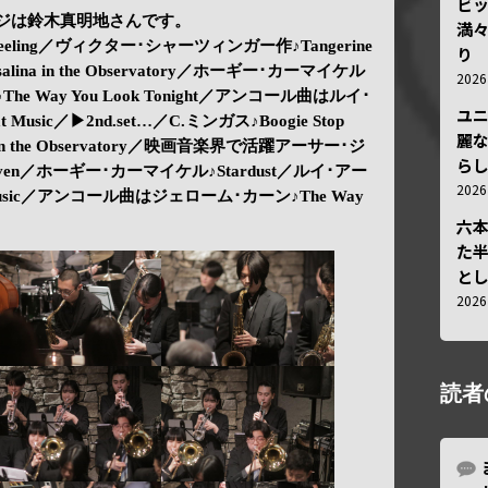
ビ
レンジは鈴木真明地さんです。
満
Feeling／ヴィクター･シャーツィンガー作♪Tangerine
り
a in the Observatory／ホーギー･カーマイケル
202
he Way You Look Tonight／アンコール曲はルイ･
ユ
usic／▶2nd.set…／C.ミンガス♪Boogie Stop
麗
a in the Observatory／映画音楽界で活躍アーサー･ジ
ら
eaven／ホーギー･カーマイケル♪Stardust／ルイ･アー
202
 Music／アンコール曲はジェローム･カーン♪The Way
六
た
と
202
読者