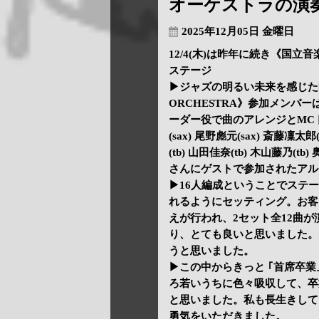
オーケストラの演
2025年12月05日 金曜日
12/4(木)は昨年に続き《国立音楽
ステージ
▶ジャズの明るい未来を感じた昨夜
ORCHESTRA》参加メンバー
ーダー役で曲のアレンジとMCトーク
(sax) 尾野彪元(sax) 斎藤凜太郎
(tb) 山田佳奈(tb) 木山藤乃(tb)
さんにゲストで参加されたアル
▶16人編成ということでステ
れるようにセッティング。お客
えが行われ、2セット全12曲
り、とても良いと思いました。
うと思いました。
▶この中からきっと ｢首席卒
ろ若いうちに色々吸収して、卒
と思いました。私も長生きして
勇気をいただきました。