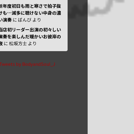
新年度初日も雨と寒さで拍子抜
けも…滅多に聴けない中身の濃
い演奏
に
ばんび
より
当店初リーダー出演の初々しい
演奏を楽しんだ暖かいお彼岸の
夜
に
松坂方士
より
Tweets by BodyandSoul_J