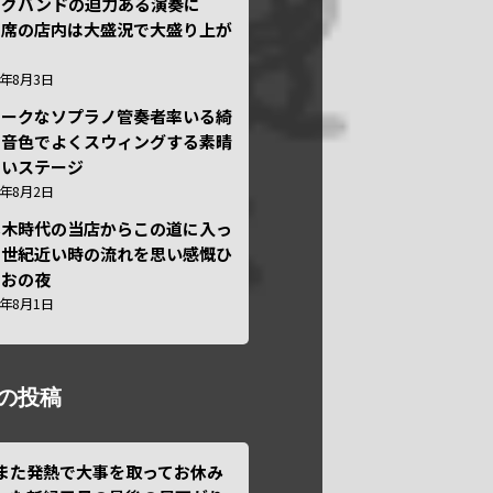
ッグバンドの迫力ある演奏に
々席の店内は大盛況で大盛り上が
6年8月3日
ニークなソプラノ管奏者率いる綺
な音色でよくスウィングする素晴
しいステージ
6年8月2日
本木時代の当店からこの道に入っ
半世紀近い時の流れを思い感慨ひ
しおの夜
6年8月1日
の投稿
また発熱で大事を取ってお休み