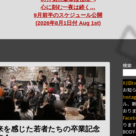
心に刻む一夜は続く…
9月前半のスケジュール公開
(2026年8月1日付 Aug 1st)
検索
X(旧tw
お知
Insta
ル、
おり
Faceb
りま
来を感じた若者たちの卒業記念
BODY